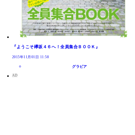
『ようこそ欅坂４６へ！全員集合ＢＯＯＫ』
2015年11月01日 11:58
グラビア