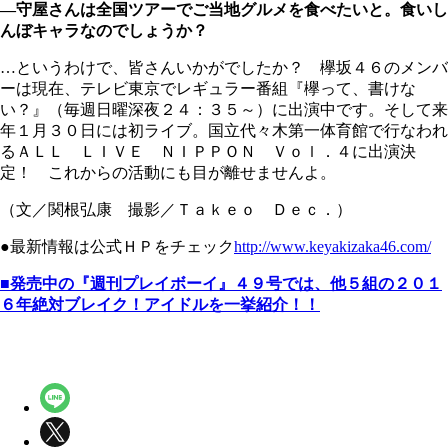
―守屋さんは全国ツアーでご当地グルメを食べたいと。食いし
んぼキャラなのでしょうか？
…というわけで、皆さんいかがでしたか？ 欅坂４６のメンバ
ーは現在、テレビ東京でレギュラー番組『欅って、書けな
い？』（毎週日曜深夜２４：３５～）に出演中です。そして来
年１月３０日には初ライブ。国立代々木第一体育館で行なわれ
るＡＬＬ ＬＩＶＥ ＮＩＰＰＯＮ Ｖｏｌ．４に出演決
定！ これからの活動にも目が離せませんよ。
（文／関根弘康 撮影／Ｔａｋｅｏ Ｄｅｃ．）
●最新情報は公式ＨＰをチェック
http://www.keyakizaka46.com/
■発売中の『週刊プレイボーイ』４９号では、他５組の２０１
６年絶対ブレイク！アイドルを一挙紹介！！