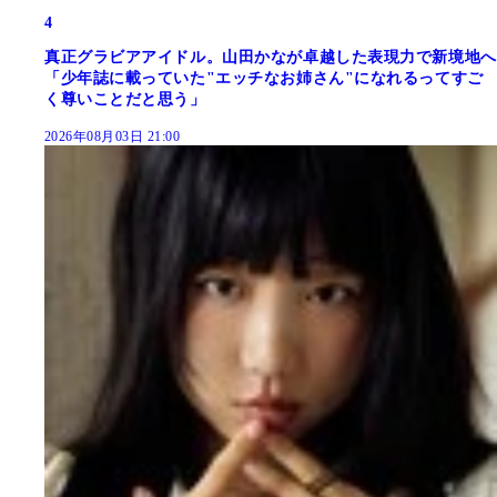
4
真正グラビアアイドル。山田かなが卓越した表現力で新境地へ
「少年誌に載っていた"エッチなお姉さん"になれるってすご
く尊いことだと思う」
2026年08月03日 21:00