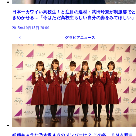
日本一カワイい高校生！と注目の逸材・武田玲奈が制服姿でと
きめかせる…「今はただ高校生らしい自分の姿をみてほしい」
2015年10月15日 20:00
グラビアニュース
妖精キャラな乃木坂４６のメンバーは？ この冬、ＣＭ＆新曲