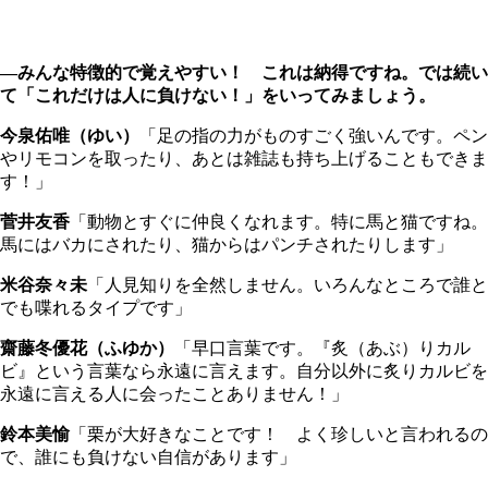
―みんな特徴的で覚えやすい！ これは納得ですね。では続い
て「これだけは人に負けない！」をいってみましょう。
今泉佑唯（ゆい）
「足の指の力がものすごく強いんです。ペン
やリモコンを取ったり、あとは雑誌も持ち上げることもできま
す！」
菅井友香
「動物とすぐに仲良くなれます。特に馬と猫ですね。
馬にはバカにされたり、猫からはパンチされたりします」
米谷奈々未
「人見知りを全然しません。いろんなところで誰と
でも喋れるタイプです」
齋藤冬優花（ふゆか）
「早口言葉です。『炙（あぶ）りカル
ビ』という言葉なら永遠に言えます。自分以外に炙りカルビを
永遠に言える人に会ったことありません！」
鈴本美愉
「栗が大好きなことです！ よく珍しいと言われるの
で、誰にも負けない自信があります」