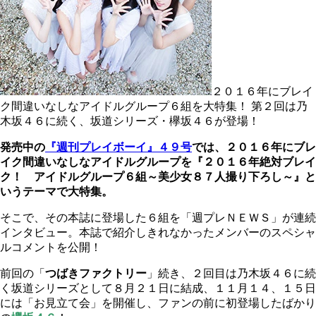
２０１６年にブレイ
ク間違いなしなアイドルグループ６組を大特集！ 第２回は乃
木坂４６に続く、坂道シリーズ・欅坂４６が登場！
発売中の
『週刊プレイボーイ』４９号
では、２０１６年にブレ
イク間違いなしなアイドルグループを『２０１６年絶対ブレイ
ク！ アイドルグループ６組～美少女８７人撮り下ろし～』と
いうテーマで大特集。
そこで、その本誌に登場した６組を「週プレＮＥＷＳ」が連続
インタビュー。本誌で紹介しきれなかったメンバーのスペシャ
ルコメントを公開！
前回の「
つばきファクトリー
」続き、２回目は乃木坂４６に続
く坂道シリーズとして８月２１日に結成、１１月１４、１５日
には「お見立て会」を開催し、ファンの前に初登場したばかり