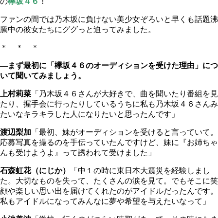
の
欅坂４６
！
ファンの間では乃木坂に負けない美少女ぞろいと早くも話題沸
騰中の彼女たちにググっと迫ってみました。
＊ ＊ ＊
―まず最初に「欅坂４６のオーディションを受けた理由」につ
いて聞いてみましょう。
上村莉菜
「乃木坂４６さんが大好きで、曲を聞いたり番組を見
たり、握手会に行ったりしているうちに私も乃木坂４６さんみ
たいなキラキラした人になりたいと思ったんです」
渡辺梨加
「最初、妹がオーディションを受けると言っていて。
応募写真を撮るのを手伝っていたんですけど、妹に『お姉ちゃ
んも受けようよ』って誘われて受けました」
石森虹花（にじか）
「中１の時に東日本大震災を経験しまし
た。大切なものを失って、たくさんの涙を見て。でもそこに笑
顔や楽しい思い出を届けてくれたのがアイドルだったんです。
私もアイドルになってみんなに夢や希望を与えたいなって」