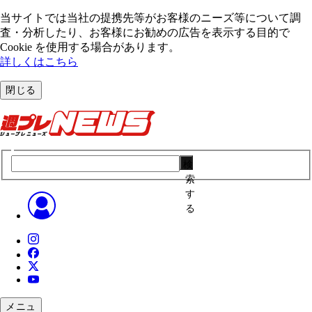
当サイトでは当社の提携先等がお客様のニーズ等について調
査・分析したり、お客様にお勧めの広告を表⽰する⽬的で
Cookie を使⽤する場合があります。
詳しくはこちら
閉じる
検
索
す
る
メニュ