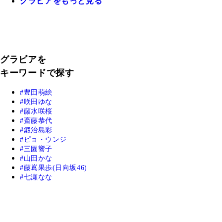
グラビアをもっと見る
グラビアを
キーワードで探す
豊田萌絵
咲田ゆな
藤水咲桜
斎藤恭代
鍛治島彩
ピョ・ウンジ
三園響子
山田かな
藤嶌果歩(日向坂46)
七瀬なな