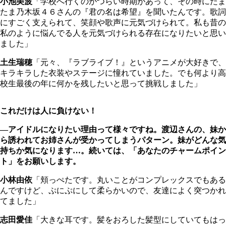
小池美波
「学校へ行くのがつらい時期があって、その時にたま
たま乃木坂４６さんの『君の名は希望』を聞いたんです。歌詞
にすごく支えられて、笑顔や歌声に元気づけられて。私も昔の
私のように悩んでる人を元気づけられる存在になりたいと思い
ました」
土生瑞穂
「元々、『ラブライブ！』というアニメが大好きで、
キラキラした衣装やステージに憧れていました。でも何より高
校生最後の年に何かを残したいと思って挑戦しました」
これだけは人に負けない！
―アイドルになりたい理由って様々ですね。渡辺さんの、妹か
ら誘われてお姉さんが受かってしまうパターン。妹がどんな気
持ちか気になります…。続いては、「あなたのチャームポイン
ト」をお願いします。
小林由依
「頬っぺたです。丸いことがコンプレックスでもある
んですけど、ぷにぷにして柔らかいので、友達によく突つかれ
てました」
志田愛佳
「大きな耳です。髪をおろした髪型にしていてもはっ