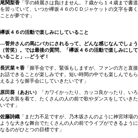
尾関梨香
「字の綺麗さは負けません。７歳から１４歳まで書道
を習っていて、いつか欅坂４６のＣＤジャケットの文字を書く
ことが夢です」
欅坂４６の活動で楽しみにしていること
―菅井さんの馬にバカにされるって、どんな感じなんでしょう
（苦笑）。では最後の質問、「欅坂４６の活動で楽しみにして
いること」…どうぞ！
長沢菜々香
「握手会です。緊張もしますが、ファンの方と直接
お話できることが楽しみです。短い時間の中でも楽しんでもら
えるような握手会にしていきたいです」
原田葵（あおい）
「カワイかったり、カッコ良かったり、いろ
んな衣装を着て、たくさんの人の前で歌やダンスをしていきた
いです」
佐藤詩織
「まだ力不足ですが、乃木坂さんのように神宮球場の
ような大きな舞台でたくさんの人の前でライブができるように
なるのがひとつの目標です」