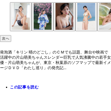
次へ
発泡酒「キリン 晴のどごし」のＣＭでも話題、舞台や映画で
活躍中の片山萌美ちゃんスレンダー巨乳で人気沸騰中の若手女
優・片山萌美ちゃんが、東京・秋葉原のソフマップで最新イメ
ージＤＶＤ「わたし巡り」の発売記...
この記事を読む
発泡酒「キリン 晴のどごし」のＣＭでも話題、舞
（Ｃ）竹書房
（Ｃ）竹書房
（Ｃ）竹書房