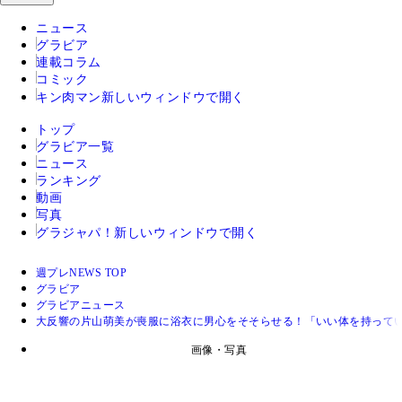
ニュース
グラビア
連載コラム
コミック
キン肉マン
新しいウィンドウで開く
トップ
グラビア一覧
ニュース
ランキング
動画
写真
グラジャパ！
新しいウィンドウで開く
週プレNEWS TOP
グラビア
グラビアニュース
大反響の片山萌美が喪服に浴衣に男心をそそらせる！「いい体を持って
画像・写真