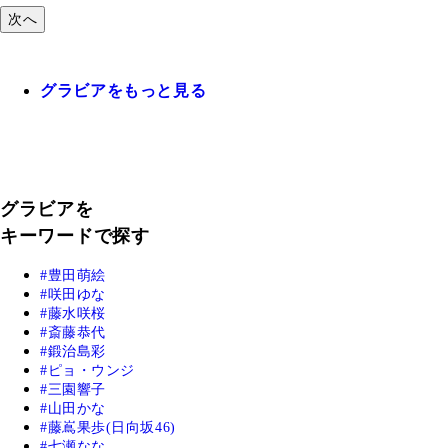
次へ
グラビアをもっと見る
グラビアを
キーワードで探す
豊田萌絵
咲田ゆな
藤水咲桜
斎藤恭代
鍛治島彩
ピョ・ウンジ
三園響子
山田かな
藤嶌果歩(日向坂46)
七瀬なな