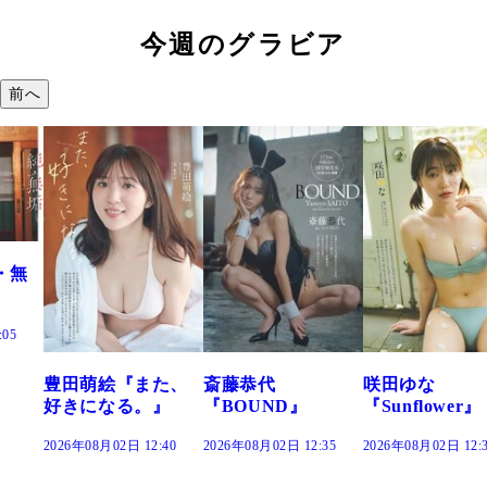
今週のグラビア
前へ
た、
斎藤恭代
咲田ゆな
藤水咲桜『花
』
『BOUND』
『Sunflower』
だまり』
:40
2026年08月02日 12:35
2026年08月02日 12:30
2026年08月02日 12: