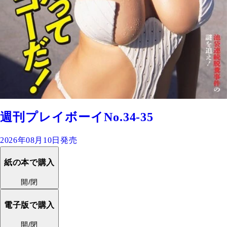
週刊プレイボーイNo.34-35
2026年08月10日発売
紙の本で購入
開/閉
電子版で購入
開/閉