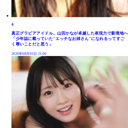
4
真正グラビアアイドル。山田かなが卓越した表現力で新境地へ
「少年誌に載っていた"エッチなお姉さん"になれるってすご
く尊いことだと思う」
2026年08月03日 21:00