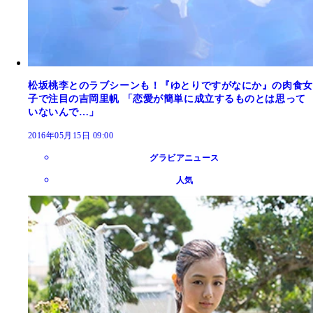
松坂桃李とのラブシーンも！『ゆとりですがなにか』の肉食女
子で注目の吉岡里帆 「恋愛が簡単に成立するものとは思って
いないんで…」
2016年05月15日 09:00
グラビアニュース
人気