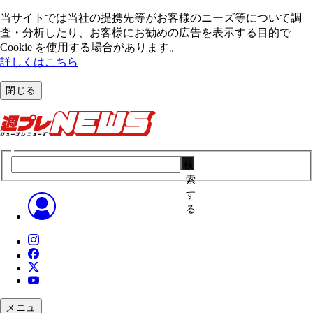
当サイトでは当社の提携先等がお客様のニーズ等について調
査・分析したり、お客様にお勧めの広告を表⽰する⽬的で
Cookie を使⽤する場合があります。
詳しくはこちら
閉じる
検
索
す
る
メニュ