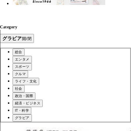
Category
グラビア
開/閉
総合
エンタメ
スポーツ
クルマ
ライフ・文化
社会
政治・国際
経済・ビジネス
IT・科学
グラビア