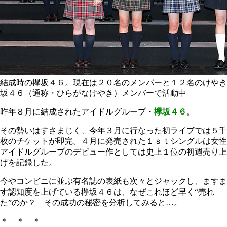
結成時の欅坂４６。現在は２０名のメンバーと１２名のけやき
坂４６（通称・ひらがなけやき）メンバーで活動中
昨年８月に結成されたアイドルグループ・
欅坂４６
。
その勢いはすさまじく、今年３月に行なった初ライブでは５千
枚のチケットが即完。４月に発売された１ｓｔシングルは女性
アイドルグループのデビュー作としては史上１位の初週売り上
げを記録した。
今やコンビニに並ぶ有名誌の表紙も次々とジャックし、ますま
す認知度を上げている欅坂４６は、なぜこれほど早く“売れ
た”のか？ その成功の秘密を分析してみると…。
＊ ＊ ＊