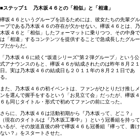
■ステップ１
乃木坂４６との「相似」と「相違」
欅坂４６というグループを語るためには、彼女たちの先輩グル
ープである乃木坂４６の存在が欠かせない。欅坂４６とは、乃
木坂４６と「相似」したフォーマットに乗りつつ、その中身で
は「相違」するコンテンツを提供することで急成長したグルー
プだからだ。
「乃木坂４６に続く“坂道シリーズ”第２弾グループ」という公
式アナウンスのもと、欅坂４６が結成されたのは昨年８月２１
日。実は乃木坂４６の結成日も２０１１年の８月２１日であ
る。
また、乃木坂４６の初イベントは、ファンがひとりだけ推しメ
ンを選んで握手をするという「お見立て会」だったが、欅坂４
６も同じタイトル・形式で初めてファンの前に立った。
さらに、乃木坂４６は活動初期から『乃木坂って、どこ？』
（現在のタイトルは『乃木坂工事中』）という冠番組を持って
いるが、その放送直後の枠で欅坂４６も冠番組『欅って、書け
ない？』をスタートさせた。