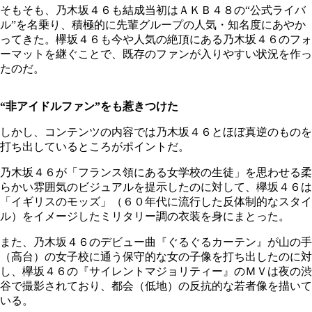
そもそも、乃木坂４６も結成当初はＡＫＢ４８の“公式ライバ
ル”を名乗り、積極的に先輩グループの人気・知名度にあやか
ってきた。欅坂４６も今や人気の絶頂にある乃木坂４６のフォ
ーマットを継ぐことで、既存のファンが入りやすい状況を作っ
たのだ。
“非アイドルファン”をも惹きつけた
しかし、コンテンツの内容では乃木坂４６とほぼ真逆のものを
打ち出しているところがポイントだ。
乃木坂４６が「フランス領にある女学校の生徒」を思わせる柔
らかい雰囲気のビジュアルを提示したのに対して、欅坂４６は
「イギリスのモッズ」（６０年代に流行した反体制的なスタイ
ル）をイメージしたミリタリー調の衣装を身にまとった。
また、乃木坂４６のデビュー曲『ぐるぐるカーテン』が山の手
（高台）の女子校に通う保守的な女の子像を打ち出したのに対
し、欅坂４６の『サイレントマジョリティー』のＭＶは夜の渋
谷で撮影されており、都会（低地）の反抗的な若者像を描いて
いる。