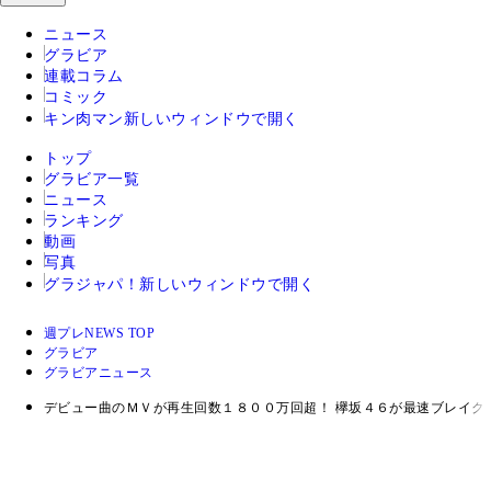
ニュース
グラビア
連載コラム
コミック
キン肉マン
新しいウィンドウで開く
トップ
グラビア一覧
ニュース
ランキング
動画
写真
グラジャパ！
新しいウィンドウで開く
週プレNEWS TOP
グラビア
グラビアニュース
デビュー曲のＭＶが再生回数１８００万回超！ 欅坂４６が最速ブレイク