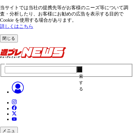
当サイトでは当社の提携先等がお客様のニーズ等について調
査・分析したり、お客様にお勧めの広告を表⽰する⽬的で
Cookie を使⽤する場合があります。
詳しくはこちら
閉じる
検
索
す
る
メニュ