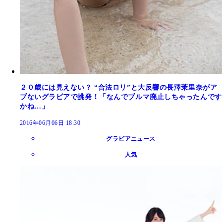
２０歳には見えない？ “合法ロリ”と大反響の長澤茉里奈がア
ブないグラビアで挑発！「なんでブルマ廃止しちゃったんです
かね…」
2016年06月06日 18:30
グラビアニュース
人気