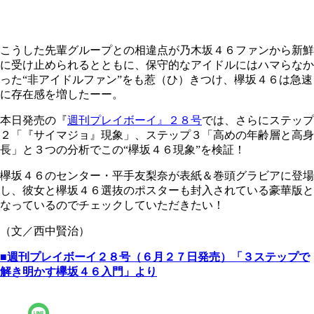
こうした先輩グループとの相違点が乃木坂４６ファンから新鮮
に受け止められるとともに、保守的なアイドルにはハマらなか
った“非アイドルファン”をも惹（ひ）きつけ、欅坂４６は急速
に存在感を増したーー。
本日発売の『
週刊プレイボーイ』２８号
では、さらにステップ
２「『サイマジョ』現象」、ステップ３「高めの年齢層と高身
長」と３つの分析でこの“欅坂４６現象”を検証！
欅坂４６のセンター・平手友梨奈が表紙＆巻頭グラビアに登場
し、彼女と欅坂４６選抜のポスターも封入されている豪華版と
なっているのでチェックしていただきたい！
（文／西中賢治）
■週刊プレイボーイ２８号（６月２７日発売）「３ステップで
解き明かす欅坂４６入門」より