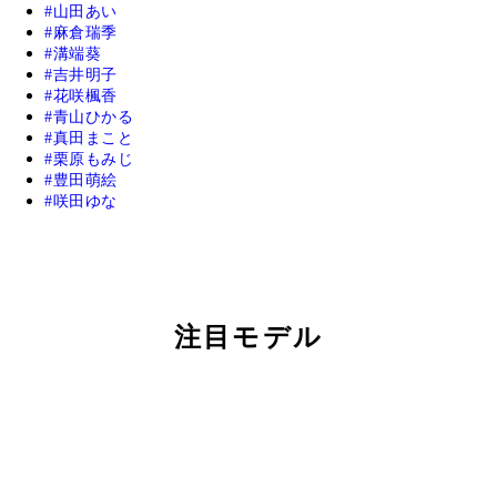
山田あい
麻倉瑞季
溝端葵
吉井明子
花咲楓香
青山ひかる
真田まこと
栗原もみじ
豊田萌絵
咲田ゆな
注目モデル