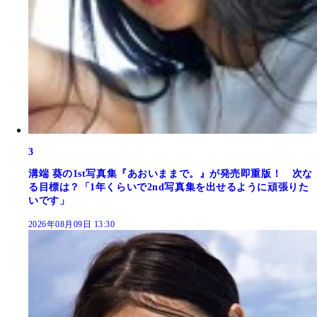
3
溝端 葵の1st写真集『あおいままで。』が発売即重版！ 次な
る目標は？「1年くらいで2nd写真集を出せるように頑張りた
いです」
2026年08月09日 13:30