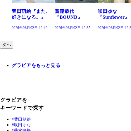
また、
斎藤恭代
咲田ゆな
藤水咲桜『
。』
『BOUND』
『Sunflower』
だまり』
12:40
2026年08月02日 12:35
2026年08月02日 12:30
2026年08月02日 1
次へ
グラビアをもっと見る
グラビアを
キーワードで探す
豊田萌絵
咲田ゆな
藤水咲桜