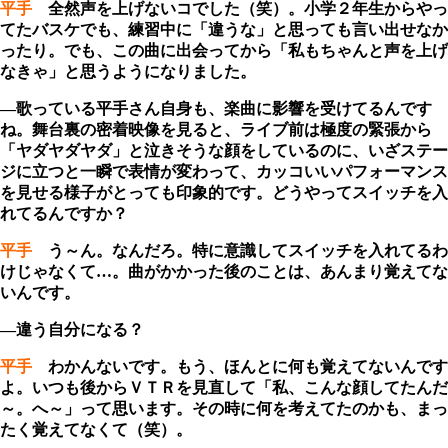
平手
全然声を上げないコでした（笑）。小学２年生からやっ
てたバスケでも、練習中に「違うな」と思っても言い出せなか
ったり。でも、この曲に出会ってから「私もちゃんと声を上げ
なきゃ」と思うようになりました。
―歌っている平手さん自身も、楽曲に影響を受けてるんです
ね。舞台裏の密着映像を見ると、ライブ前は極度の緊張から
「ヤダヤダヤダ」と泣きそうな顔をしているのに、いざステー
ジに立つと一瞬で表情が変わって、カッコいいパフォーマンス
を見せる様子がとっても印象的です。どうやってスイッチを入
れてるんですか？
平手
う～ん。なんだろ。特に意識してスイッチを入れてるわ
けじゃなくて…。曲がかかった後のことは、あんまり覚えてな
いんです。
―違う自分になる？
平手
わかんないです。もう、ほんとに何も覚えてないんです
よ。いつも後からＶＴＲを見直して「私、こんな顔してたんだ
～。へ～」って思います。その時に何を考えてたのかも、まっ
たく覚えてなくて（笑）。