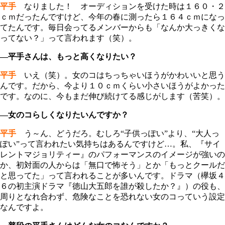
平手
なりました！ オーディションを受けた時は１６０・２
ｃｍだったんですけど、今年の春に測ったら１６４ｃｍになっ
てたんです。毎日会ってるメンバーからも「なんか大っきくな
ってない？」って言われます（笑）。
―平手さんは、もっと高くなりたい？
平手
いえ（笑）。女のコはちっちゃいほうがかわいいと思う
んです。だから、今より１０ｃｍくらい小さいほうがよかった
です。なのに、今もまだ伸び続けてる感じがします（苦笑）。
―女のコらしくなりたいんですか？
平手
う～ん、どうだろ。むしろ“子供っぽい”より、“大人っ
ぽい”って言われたい気持ちはあるんですけど…。私、『サイ
レントマジョリティー』のパフォーマンスのイメージが強いの
か、初対面の人からは「無口で怖そう」とか「もっとクールだ
と思ってた」って言われることが多いんです。ドラマ（欅坂４
６の初主演ドラマ『徳山大五郎を誰が殺したか？』）の役も、
周りとなれ合わず、危険なことを恐れない女のコっていう設定
なんですよ。