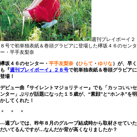
週刊プレイボーイ２
８号で初単独表紙＆巻頭グラビアに登場した欅坂４６のセンタ
ー・平手友梨奈
欅坂４６のセンター・
平手友梨奈
（
ひらて
・
ゆりな
）が、早く
も『
週刊プレイボーイ』２８号
で初単独表紙＆巻頭グラビアに
登場！
デビュー曲『サイレントマジョリティー』でも「カッコいいセ
ンター」ぶりが話題になった１５歳が、“素顔”と“ホンネ”を明
かしてくれた！
＊ ＊ ＊
―週プレでは、昨年８月のグループ結成時から取材させていた
だいてるんですが…なんだか背が高くなりましたか？