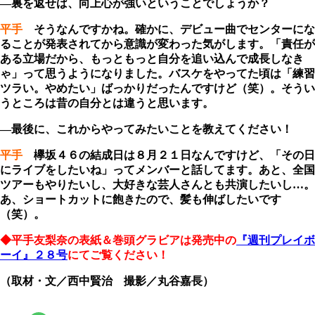
―裏を返せば、向上心が強いということでしょうか？
平手
そうなんですかね。確かに、デビュー曲でセンターにな
ることが発表されてから意識が変わった気がします。「責任が
ある立場だから、もっともっと自分を追い込んで成長しなき
ゃ」って思うようになりました。バスケをやってた頃は「練習
ツラい。やめたい」ばっかりだったんですけど（笑）。そうい
うところは昔の自分とは違うと思います。
―最後に、これからやってみたいことを教えてください！
平手
欅坂４６の結成日は８月２１日なんですけど、「その日
にライブをしたいね」ってメンバーと話してます。あと、全国
ツアーもやりたいし、大好きな芸人さんとも共演したいし…。
あ、ショートカットに飽きたので、髪も伸ばしたいです
（笑）。
◆平手友梨奈の表紙＆巻頭グラビアは発売中の
『週刊プレイボ
ーイ』２８号
にてご覧ください！
（取材・文／西中賢治 撮影／丸谷嘉長）