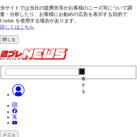
当サイトでは当社の提携先等がお客様のニーズ等について調
査・分析したり、お客様にお勧めの広告を表⽰する⽬的で
Cookie を使⽤する場合があります。
詳しくはこちら
閉じる
検
索
す
る
メニュ