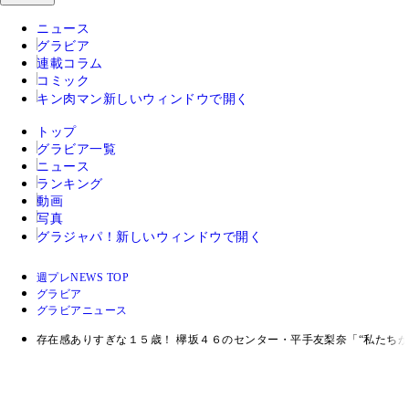
ニュース
グラビア
連載コラム
コミック
キン肉マン
新しいウィンドウで開く
トップ
グラビア一覧
ニュース
ランキング
動画
写真
グラジャパ！
新しいウィンドウで開く
週プレNEWS TOP
グラビア
グラビアニュース
存在感ありすぎな１５歳！ 欅坂４６のセンター・平手友梨奈「“私たち