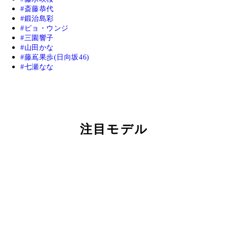
斎藤恭代
鍛治島彩
ピョ・ウンジ
三園響子
山田かな
藤嶌果歩(日向坂46)
七瀬なな
注目モデル