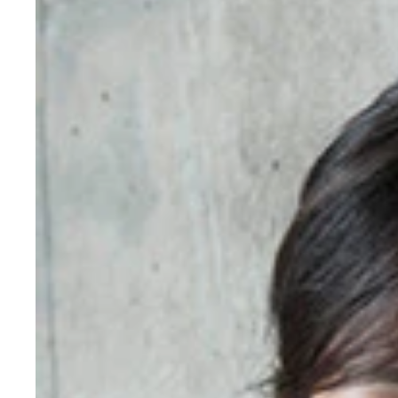
（Ｃ）＠ｍｉｓｔｙ