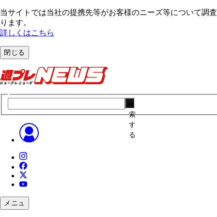
当サイトでは当社の提携先等がお客様のニーズ等について調査・
ります。
詳しくはこちら
閉じる
検
索
す
る
メニュ