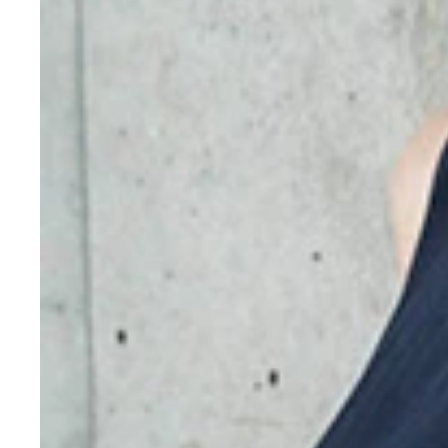
デビューして１０年になろうとしているＦカップグ
（Ｃ）＠ｍｉｓｔｙ
（Ｃ）＠ｍｉｓｔｙ