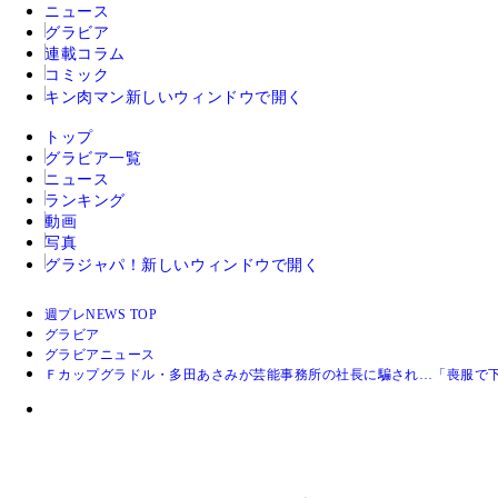
ニュース
グラビア
連載コラム
コミック
キン肉マン
新しいウィンドウで開く
トップ
グラビア一覧
ニュース
ランキング
動画
写真
グラジャパ！
新しいウィンドウで開く
週プレNEWS TOP
グラビア
グラビアニュース
Ｆカップグラドル・多田あさみが芸能事務所の社長に騙され…「喪服で