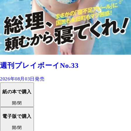
週刊プレイボーイNo.33
2026年08月03日発売
紙の本で購入
開/閉
電子版で購入
開/閉