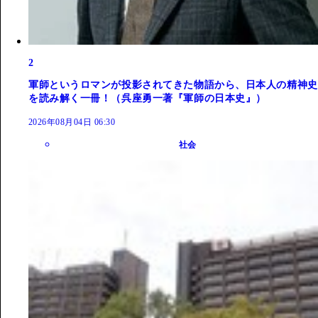
2
軍師というロマンが投影されてきた物語から、日本人の精神史
を読み解く一冊！（呉座勇一著『軍師の日本史』）
2026年08月04日 06:30
社会