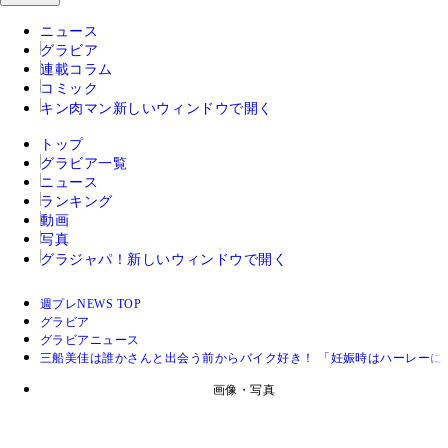
ニュース
グラビア
連載コラム
コミック
キン肉マン
新しいウィンドウで開く
トップ
グラビア一覧
ニュース
ランキング
動画
写真
グラジャパ！
新しいウィンドウで開く
週プレNEWS TOP
グラビア
グラビアニュース
三船美佳は誰かさんと出会う前からバイク好き！ 「妊娠時はハーレーに
画像・写真