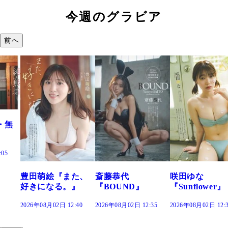
今週のグラビア
前へ
また、
斎藤恭代
咲田ゆな
藤水咲桜『
。』
『BOUND』
『Sunflower』
だまり』
12:40
2026年08月02日 12:35
2026年08月02日 12:30
2026年08月02日 1