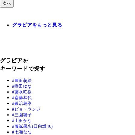
次へ
グラビアをもっと見る
グラビアを
キーワードで探す
豊田萌絵
咲田ゆな
藤水咲桜
斎藤恭代
鍛治島彩
ピョ・ウンジ
三園響子
山田かな
藤嶌果歩(日向坂46)
七瀬なな