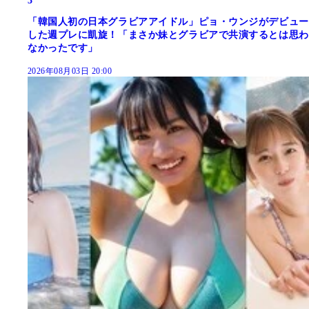
3
「韓国人初の日本グラビアアイドル」ピョ・ウンジがデビュー
した週プレに凱旋！「まさか妹とグラビアで共演するとは思わ
なかったです」
2026年08月03日 20:00