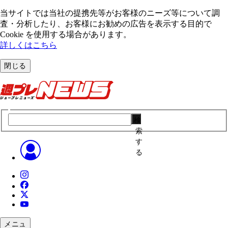
当サイトでは当社の提携先等がお客様のニーズ等について調
査・分析したり、お客様にお勧めの広告を表⽰する⽬的で
Cookie を使⽤する場合があります。
詳しくはこちら
閉じる
検
索
す
る
メニュ