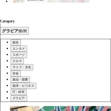
Category
グラビア
開/閉
総合
エンタメ
スポーツ
クルマ
ライフ・文化
社会
政治・国際
経済・ビジネス
IT・科学
グラビア