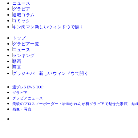
ニュース
グラビア
連載コラム
コミック
キン肉マン
新しいウィンドウで開く
トップ
グラビア一覧
ニュース
ランキング
動画
写真
グラジャパ！
新しいウィンドウで開く
週プレNEWS TOP
グラビア
グラビアニュース
美貌のプロスノーボーダー・岩垂かれんが初グラビアで魅せた素顔「結
画像・写真