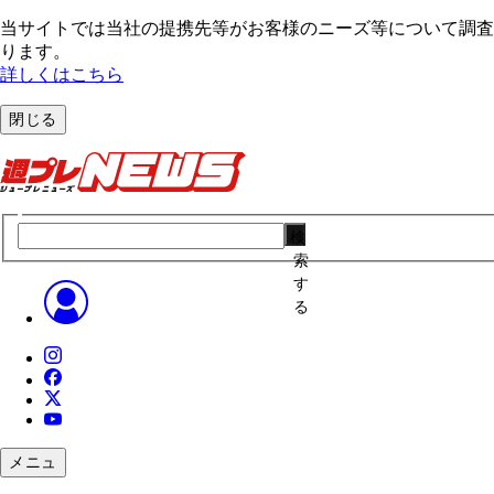
当サイトでは当社の提携先等がお客様のニーズ等について調査・
ります。
詳しくはこちら
閉じる
検
索
す
る
メニュ