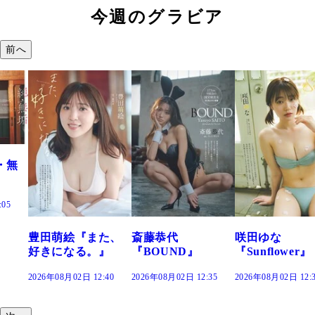
今週のグラビア
前へ
た、
斎藤恭代
咲田ゆな
藤水咲桜『花
』
『BOUND』
『Sunflower』
だまり』
:40
2026年08月02日 12:35
2026年08月02日 12:30
2026年08月02日 12: