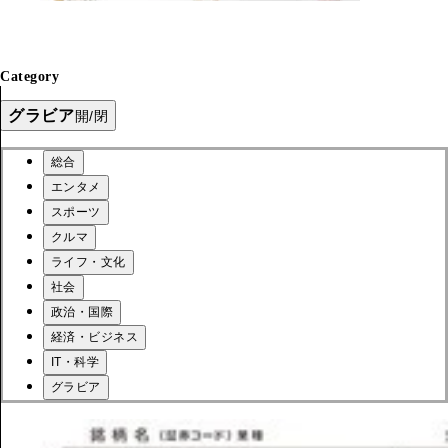
Category
グラビア
開/閉
総合
エンタメ
スポーツ
クルマ
ライフ・文化
社会
政治・国際
経済・ビジネス
IT・科学
グラビア