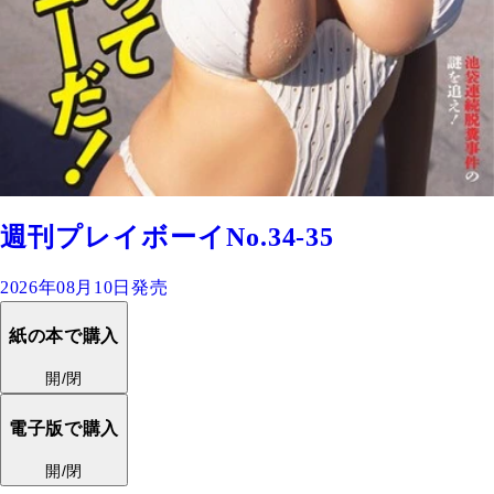
週刊プレイボーイNo.34-35
2026年08月10日発売
紙の本で購入
開/閉
電子版で購入
開/閉