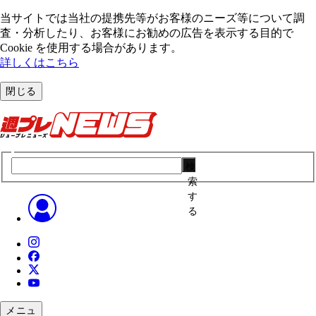
当サイトでは当社の提携先等がお客様のニーズ等について調
査・分析したり、お客様にお勧めの広告を表⽰する⽬的で
Cookie を使⽤する場合があります。
詳しくはこちら
閉じる
検
索
す
る
メニュ