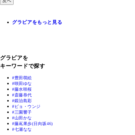
次へ
グラビアをもっと見る
グラビアを
キーワードで探す
豊田萌絵
咲田ゆな
藤水咲桜
斎藤恭代
鍛治島彩
ピョ・ウンジ
三園響子
山田かな
藤嶌果歩(日向坂46)
七瀬なな