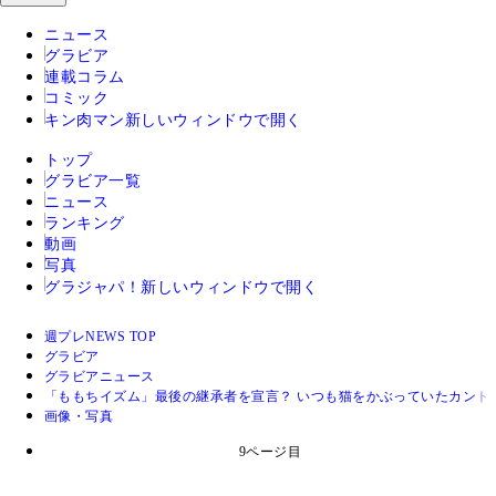
ニュース
グラビア
連載コラム
コミック
キン肉マン
新しいウィンドウで開く
トップ
グラビア一覧
ニュース
ランキング
動画
写真
グラジャパ！
新しいウィンドウで開く
週プレNEWS TOP
グラビア
グラビアニュース
「ももちイズム」最後の継承者を宣言？ いつも猫をかぶっていたカント
画像・写真
9ページ目