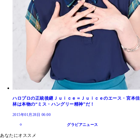
ハロプロの正統後継Ｊｕｉｃｅ＝Ｊｕｉｃｅのエース・宮本佳
林は本物の“ミス・ハングリー精神”だ！
2015年01月28日 06:00
グラビアニュース
あなたにオススメ