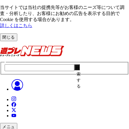
当サイトでは当社の提携先等がお客様のニーズ等について調
査・分析したり、お客様にお勧めの広告を表⽰する⽬的で
Cookie を使⽤する場合があります。
詳しくはこちら
閉じる
検
索
す
る
メニュ