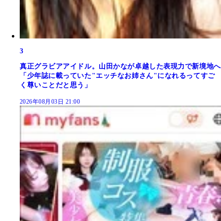
3
真正グラビアアイドル。山田かなが卓越した表現力で新境地へ
「少年誌に載っていた"エッチなお姉さん"になれるってすご
く尊いことだと思う」
2026年08月03日 21:00