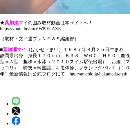
★
葉加瀬マイ
の囲み取材動画は本サイトへ！
https://youtu.be/bmVW8jEdAZE
（取材・文／週プレＮＥＷＳ編集部）
■
葉加瀬マイ
（はかせ・まい）１９８７年３月２５日生まれ
静岡県出身 身長１７０ｃｍ Ｂ９３ Ｗ６０ Ｈ９０ 血液
型＝Ａ型 趣味＝水泳（２０１０スイム駅伝出場）、お酒（マ
ッコリ） 特技＝韓国語、キモ体操、クラシックバレエ（１０
年）最新情報は公式ブログにて http://ameblo.jp/hakamada-mai/