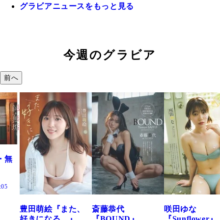
グラビアニュースをもっと見る
今週のグラビア
前へ
た、
斎藤恭代
咲田ゆな
藤水咲桜『花
』
『BOUND』
『Sunflower』
だまり』