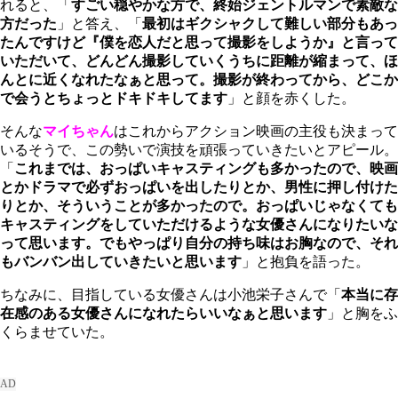
れると、「
すごい穏やかな方で、終始ジェントルマンで素敵な
方だった
」と答え、「
最初はギクシャクして難しい部分もあっ
たんですけど『僕を恋人だと思って撮影をしようか』と言って
いただいて、どんどん撮影していくうちに距離が縮まって、ほ
んとに近くなれたなぁと思って。撮影が終わってから、どこか
で会うとちょっとドキドキしてます
」と顔を赤くした。
そんな
マイちゃん
はこれからアクション映画の主役も決まって
いるそうで、この勢いで演技を頑張っていきたいとアピール。
「
これまでは、おっぱいキャスティングも多かったので、映画
とかドラマで必ずおっぱいを出したりとか、男性に押し付けた
りとか、そういうことが多かったので。おっぱいじゃなくても
キャスティングをしていただけるような女優さんになりたいな
って思います。でもやっぱり自分の持ち味はお胸なので、それ
もバンバン出していきたいと思います
」と抱負を語った。
ちなみに、目指している女優さんは小池栄子さんで「
本当に存
在感のある女優さんになれたらいいなぁと思います
」と胸をふ
くらませていた。