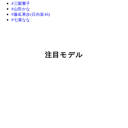
三園響子
山田かな
藤嶌果歩(日向坂46)
七瀬なな
注目モデル