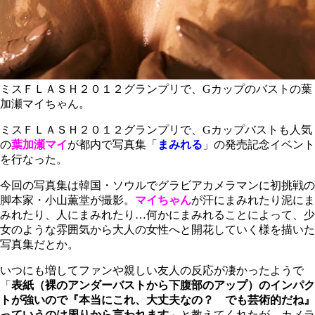
ミスＦＬＡＳＨ２０１２グランプリで、Gカップのバストの葉
加瀬マイちゃん。
ミスＦＬＡＳＨ２０１２グランプリで、Gカップバストも人気
の
葉加瀬マイ
が都内で写真集「
まみれる
」の発売記念イベント
を行なった。
今回の写真集は韓国・ソウルでグラビアカメラマンに初挑戦の
脚本家・小山薫堂が撮影。
マイちゃん
が汗にまみれたり泥にま
みれたり、人にまみれたり…何かにまみれることによって、少
女のような雰囲気から大人の女性へと開花していく様を描いた
写真集だとか。
いつにも増してファンや親しい友人の反応が凄かったようで
「
表紙（裸のアンダーバストから下腹部のアップ）のインパク
トが強いので『本当にこれ、大丈夫なの？ でも芸術的だね』
っていうのは周りから言われます
」と教えてくれたが、カメラ