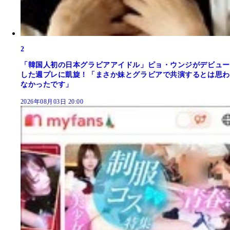
2
「韓国人初の日本グラビアアイドル」ピョ・ウンジがデビュー
した週プレに凱旋！「まさか妹とグラビアで共演するとは思わ
なかったです」
2026年08月03日 20:00