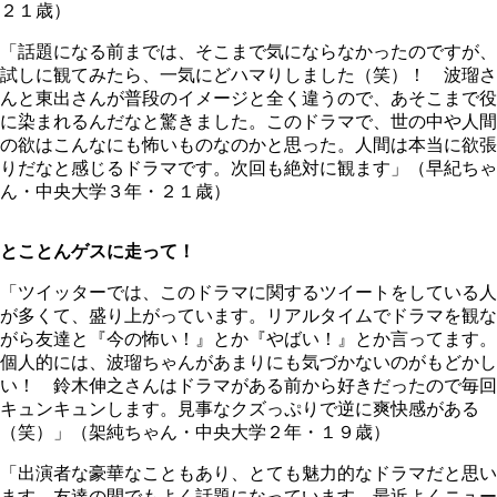
２１歳）
「話題になる前までは、そこまで気にならなかったのですが、
試しに観てみたら、一気にどハマりしました（笑）！ 波瑠さ
んと東出さんが普段のイメージと全く違うので、あそこまで役
に染まれるんだなと驚きました。このドラマで、世の中や人間
の欲はこんなにも怖いものなのかと思った。人間は本当に欲張
りだなと感じるドラマです。次回も絶対に観ます」（早紀ちゃ
ん・中央大学３年・２１歳）
とことんゲスに走って！
「ツイッターでは、このドラマに関するツイートをしている人
が多くて、盛り上がっています。リアルタイムでドラマを観な
がら友達と『今の怖い！』とか『やばい！』とか言ってます。
個人的には、波瑠ちゃんがあまりにも気づかないのがもどかし
い！ 鈴木伸之さんはドラマがある前から好きだったので毎回
キュンキュンします。見事なクズっぷりで逆に爽快感がある
（笑）」（架純ちゃん・中央大学２年・１９歳）
「出演者な豪華なこともあり、とても魅力的なドラマだと思い
ます。友達の間でもよく話題になっています。最近よくニュー