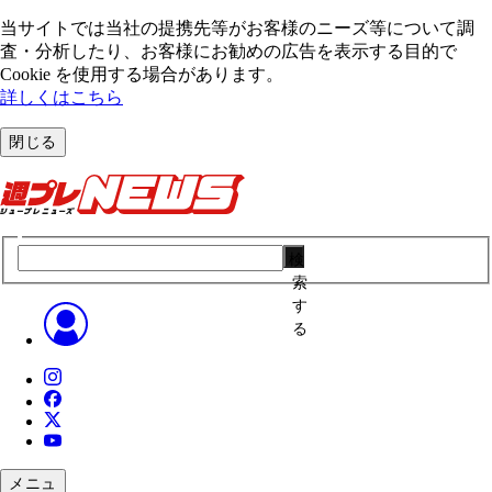
当サイトでは当社の提携先等がお客様のニーズ等について調
査・分析したり、お客様にお勧めの広告を表⽰する⽬的で
Cookie を使⽤する場合があります。
詳しくはこちら
閉じる
検
索
す
る
メニュ