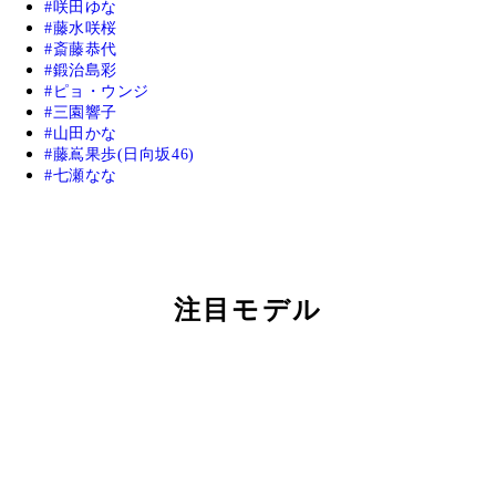
咲田ゆな
藤水咲桜
斎藤恭代
鍛治島彩
ピョ・ウンジ
三園響子
山田かな
藤嶌果歩(日向坂46)
七瀬なな
注目モデル