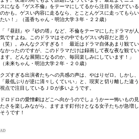
スになる『ゲス不倫』をテーマにしてるから注目を浴びている
のかも。ゲスい内容に走るなら、とことんゲスに走ってもらい
たい！」（遥香ちゃん・明治大学３年・２２歳）
「『昼顔』や『砂の塔』など、不倫をテーマにしたドラマが人
気ですよね。このドラマはその中でもゲスい内容だと思う
（笑）。みんなクズすぎる！ 最近はドラマ自体あまり観てい
なかったのですが、このドラマだけは録画して夜な夜な観てい
ます。どんな展開になるのか、毎回楽しみにしています！」
（未来ちゃん・明治大学２年・２０歳）
クズすぎる出演者たちへの共感の声は、やはりゼロ。しかし、
「最低ぶりが逆に清々しくていい」と、現実と切り離した違う
視点で注目しているＪＤが多いようです。
ドロドロの愛憎劇はどこへ向かうのでしょうかーー怖いもの見
たさを楽しみながら、ますます釘付けとなる女子たちが急増し
そうです！