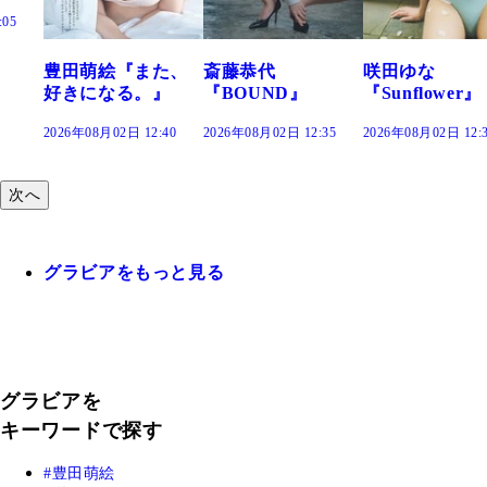
豊田萌絵『また、
斎藤恭代
咲田ゆな
好きになる。』
『BOUND』
『Sunflower』
2026年08月02日 12:40
2026年08月02日 12:35
2026年08月02日 12:30
2
次へ
グラビアをもっと見る
グラビアを
キーワードで探す
豊田萌絵