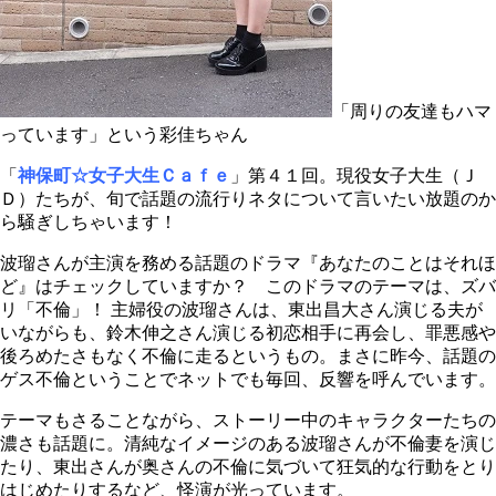
「周りの友達もハマ
っています」という彩佳ちゃん
「
神保町☆女子大生Ｃａｆｅ
」第４１回。現役女子大生（Ｊ
Ｄ）たちが、旬で話題の流行りネタについて言いたい放題のか
ら騒ぎしちゃいます！
波瑠さんが主演を務める話題のドラマ『あなたのことはそれほ
ど』はチェックしていますか？ このドラマのテーマは、ズバ
リ「不倫」！ 主婦役の波瑠さんは、東出昌大さん演じる夫が
いながらも、鈴木伸之さん演じる初恋相手に再会し、罪悪感や
後ろめたさもなく不倫に走るというもの。まさに昨今、話題の
ゲス不倫ということでネットでも毎回、反響を呼んでいます。
テーマもさることながら、ストーリー中のキャラクターたちの
濃さも話題に。清純なイメージのある波瑠さんが不倫妻を演じ
たり、東出さんが奥さんの不倫に気づいて狂気的な行動をとり
はじめたりするなど、怪演が光っています。