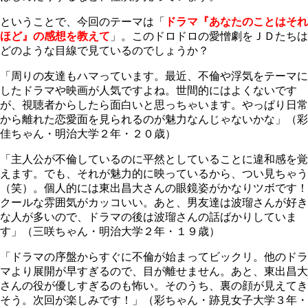
ということで、今回のテーマは「
ドラマ『あなたのことはそれ
ほど』の感想を教えて
」。このドロドロの愛憎劇をＪＤたちは
どのような目線で見ているのでしょうか？
「周りの友達もハマっています。最近、不倫や浮気をテーマに
したドラマや映画が人気ですよね。世間的にはよくないです
が、視聴者からしたら面白いと思っちゃいます。やっぱり日常
から離れた恋愛面を見られるのが魅力なんじゃないかな」（彩
佳ちゃん・明治大学２年・２０歳）
「主人公が不倫しているのに平然としていることに違和感を覚
えます。でも、それが魅力的に映っているから、つい見ちゃう
（笑）。個人的には東出昌大さんの眼鏡姿がかなりツボです！
クールな雰囲気がカッコいい。あと、男友達は波瑠さんが好き
な人が多いので、ドラマの後は波瑠さんの話ばかりしていま
す」（三咲ちゃん・明治大学２年・１９歳）
「ドラマの序盤からすぐに不倫が始まってビックリ。他のドラ
マより展開が早すぎるので、目が離せません。あと、東出昌大
さんの役が優しすぎるのも怖い。そのうち、裏の顔が見えてき
そう。次回が楽しみです！」（彩ちゃん・跡見女子大学３年・