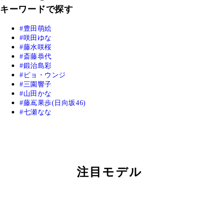
キーワードで探す
豊田萌絵
咲田ゆな
藤水咲桜
斎藤恭代
鍛治島彩
ピョ・ウンジ
三園響子
山田かな
藤嶌果歩(日向坂46)
七瀬なな
注目モデル