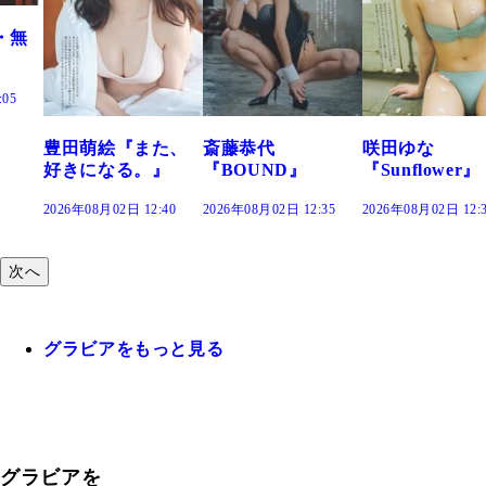
また、
斎藤恭代
咲田ゆな
藤水咲桜『花
。』
『BOUND』
『Sunflower』
だまり』
2:40
2026年08月02日 12:35
2026年08月02日 12:30
2026年08月02日 12
次へ
グラビアをもっと見る
グラビアを