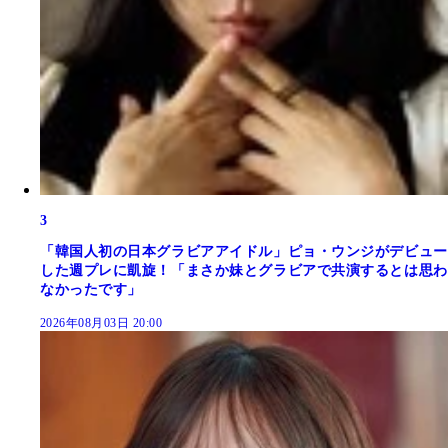
3
「韓国人初の日本グラビアアイドル」ピョ・ウンジがデビュー
した週プレに凱旋！「まさか妹とグラビアで共演するとは思わ
なかったです」
2026年08月03日 20:00