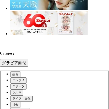
Category
グラビア
開/閉
総合
エンタメ
スポーツ
クルマ
ライフ・文化
社会