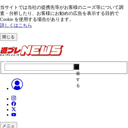
当サイトでは当社の提携先等がお客様のニーズ等について調
査・分析したり、お客様にお勧めの広告を表⽰する⽬的で
Cookie を使⽤する場合があります。
詳しくはこちら
閉じる
検
索
す
る
メニュ