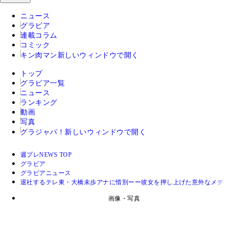
ニュース
グラビア
連載コラム
コミック
キン肉マン
新しいウィンドウで開く
トップ
グラビア一覧
ニュース
ランキング
動画
写真
グラジャパ！
新しいウィンドウで開く
週プレNEWS TOP
グラビア
グラビアニュース
退社するテレ東・大橋未歩アナに惜別ーー彼女を押し上げた意外なメディ
画像・写真