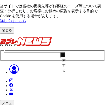
当サイトでは当社の提携先等がお客様のニーズ等について調
査・分析したり、お客様にお勧めの広告を表⽰する⽬的で
Cookie を使⽤する場合があります。
詳しくはこちら
閉じる
検
索
す
る
メニュ