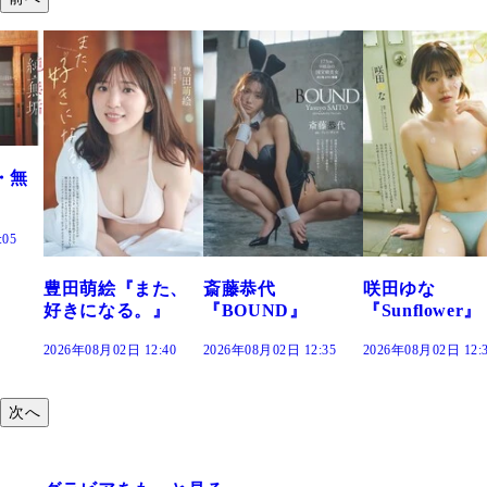
た、
斎藤恭代
咲田ゆな
藤水咲桜『花
』
『BOUND』
『Sunflower』
だまり』
:40
2026年08月02日 12:35
2026年08月02日 12:30
2026年08月02日 12:
次へ