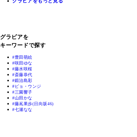
グラビアをもっと見る
グラビアを
キーワードで探す
豊田萌絵
咲田ゆな
藤水咲桜
斎藤恭代
鍛治島彩
ピョ・ウンジ
三園響子
山田かな
藤嶌果歩(日向坂46)
七瀬なな