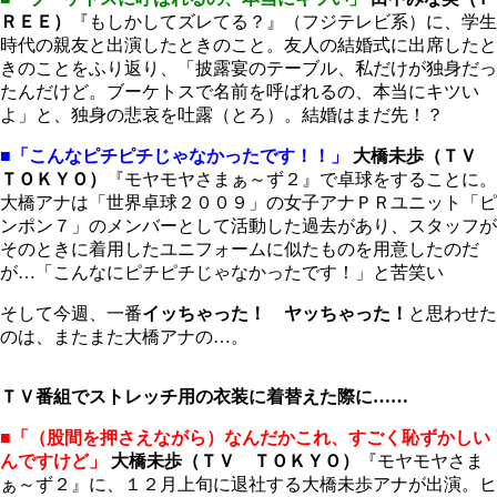
ＲＥＥ）
『もしかしてズレてる？』（フジテレビ系）に、学生
時代の親友と出演したときのこと。友人の結婚式に出席したと
きのことをふり返り、「披露宴のテーブル、私だけが独身だっ
たんだけど。ブーケトスで名前を呼ばれるの、本当にキツい
よ」と、独身の悲哀を吐露（とろ）。結婚はまだ先！？
■「こんなピチピチじゃなかったです！！」
大橋未歩（ＴＶ
ＴＯＫＹＯ）
『モヤモヤさまぁ～ず２』で卓球をすることに。
大橋アナは「世界卓球２００９」の女子アナＰＲユニット「ピ
ンポン７」のメンバーとして活動した過去があり、スタッフが
そのときに着用したユニフォームに似たものを用意したのだ
が…「こんなにピチピチじゃなかったです！」と苦笑い
そして今週、一番
イッちゃった！ ヤッちゃった！
と思わせた
のは、またまた大橋アナの…。
ＴＶ番組でストレッチ用の衣装に着替えた際に……
■「（股間を押さえながら）なんだかこれ、すごく恥ずかしい
んですけど」
大橋未歩（ＴＶ ＴＯＫＹＯ）
『モヤモヤさま
ぁ～ず２』に、１２月上旬に退社する大橋未歩アナが出演。ヒ