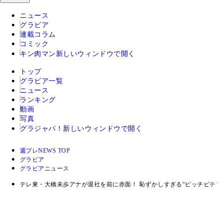
ニュース
グラビア
連載コラム
コミック
キン肉マン
新しいウィンドウで開く
トップ
グラビア一覧
ニュース
ランキング
動画
写真
グラジャパ！
新しいウィンドウで開く
週プレNEWS TOP
グラビア
グラビアニュース
テレ東・大橋未歩アナが退社を前に赤面！ 恥ずかしすぎる“ピッチピチ”