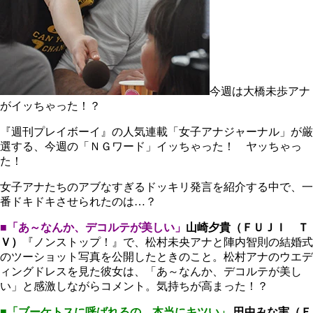
今週は大橋未歩アナ
がイッちゃった！？
『週刊プレイボーイ』の人気連載「女子アナジャーナル」が厳
選する、今週の「ＮＧワード」イッちゃった！ ヤッちゃっ
た！
女子アナたちのアブなすぎるドッキリ発言を紹介する中で、一
番ドキドキさせられたのは…？
■「あ～なんか、デコルテが美しい」
山崎夕貴（ＦＵＪＩ Ｔ
Ｖ）
『ノンストップ！』で、松村未央アナと陣内智則の結婚式
のツーショット写真を公開したときのこと。松村アナのウエデ
ィングドレスを見た彼女は、「あ～なんか、デコルテが美し
い」と感激しながらコメント。気持ちが高まった！？
■「ブーケトスに呼ばれるの、本当にキツい」
田中みな実（Ｆ