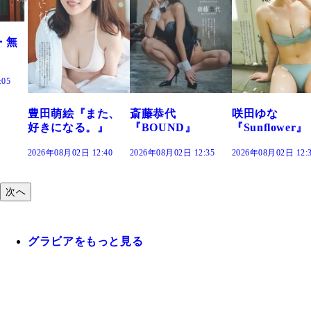
た、
斎藤恭代
咲田ゆな
藤水咲桜『花
』
『BOUND』
『Sunflower』
だまり』
:40
2026年08月02日 12:35
2026年08月02日 12:30
2026年08月02日 12:
次へ
グラビアをもっと見る