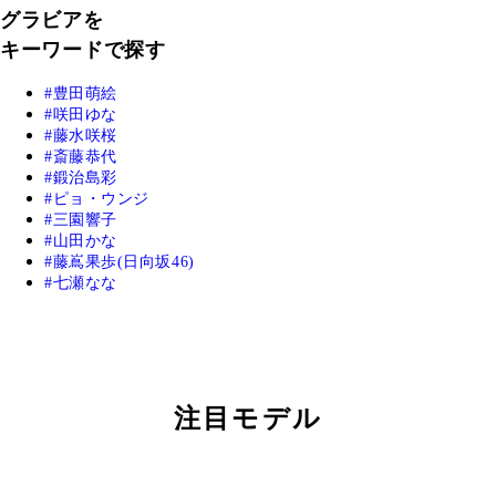
グラビアを
キーワードで探す
豊田萌絵
咲田ゆな
藤水咲桜
斎藤恭代
鍛治島彩
ピョ・ウンジ
三園響子
山田かな
藤嶌果歩(日向坂46)
七瀬なな
注目モデル