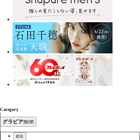
Category
グラビア
開/閉
総合