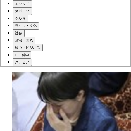
エンタメ
スポーツ
クルマ
ライフ・文化
社会
政治・国際
経済・ビジネス
IT・科学
グラビア