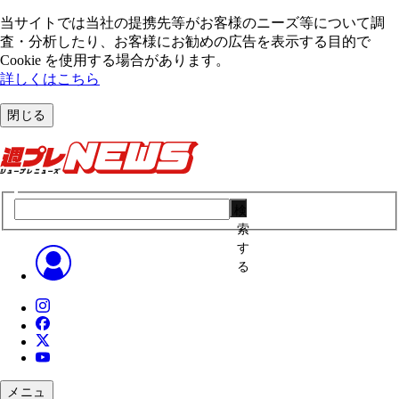
当サイトでは当社の提携先等がお客様のニーズ等について調
査・分析したり、お客様にお勧めの広告を表⽰する⽬的で
Cookie を使⽤する場合があります。
詳しくはこちら
閉じる
検
索
す
る
メニュ