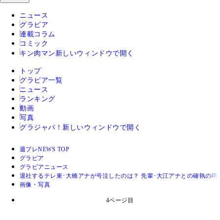
ニュース
グラビア
連載コラム
コミック
キン肉マン
新しいウィンドウで開く
トップ
グラビア一覧
ニュース
ランキング
動画
写真
グラジャパ！
新しいウィンドウで開く
週プレNEWS TOP
グラビア
グラビアニュース
退社するテレ東･大橋アナが号泣したのは？ 先輩･大江アナとの確執の噂
画像・写真
4ページ目