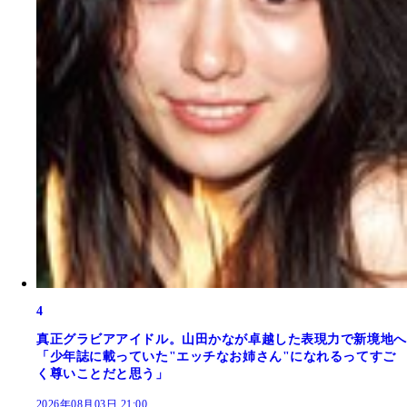
4
真正グラビアアイドル。山田かなが卓越した表現力で新境地へ
「少年誌に載っていた"エッチなお姉さん"になれるってすご
く尊いことだと思う」
2026年08月03日 21:00