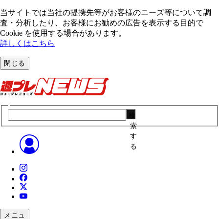
当サイトでは当社の提携先等がお客様のニーズ等について調
査・分析したり、お客様にお勧めの広告を表⽰する⽬的で
Cookie を使⽤する場合があります。
詳しくはこちら
閉じる
検
索
す
る
メニュ