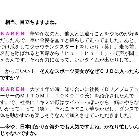
―相当、目立ちますよね。
ＫＡＲＥＮ
華やかなのと、他人とは違うことをやるのが好き
だったんで、長い金髪を堂々と揺らして走ってました。あと、
つけ爪をしてクラウチングスタートをしたり（笑）。走る前、
名前を呼ばれると客席から「ヒュー！ヒュー！」って声が聞こ
えるんです。それが力になって、いいタイムが出たりして。
―かっこいい！ そんなスポーツ美女がなぜＣＪＤに入ったん
ですか？
ＫＡＲＥＮ
大学１年の時、知り合いに社長（ＤＪ／プロデュ
ーサーのＭＩＴＯＭＩ ＴＯＫＯＴＯ氏）を紹介されたんで
す。で、社長に「キミの顔はサイバーっぽいから一緒にやらな
いかって」って（笑）。それこそすごく華やかだし、ダンスで
体を動かすのも楽しそうなんで加入させていただきました。
―今や、日本ばかりか海外でも人気ですよね。かなり忙しいん
じゃないですか。