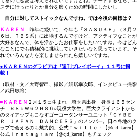
てるので恋愛は考えられないですけどね。デートするなら、エ
ステに行ったりとか自分を磨くための時間にしたいし。
―自分に対してストイックなんですね。では今後の目標は？
ＫＡＲＥＮ
昨年に続いて、今年も『ＳＡＳＵＫＥ』（３月２
６日、ＴＢＳ系）に出場するんですけど、アクティブなことが
大好きなんで、体を活かしたお仕事をしたいですね。今はどん
なことにでも積極的に挑戦していきたいなと思っています。そ
れでいろんな方を楽しませられたら嬉しいですね。
●ＫＡＲＥＮのグラビアは『週刊プレイボーイ』１１号に掲
載！
（取材・文／大野智己、撮影／細居幸次郎、インタビュー撮影
／武田敏将）
■ＫＡＲＥＮ
２月１５日生まれ 埼玉県出身 身長１６５セン
チ Ｂ８５Ｗ６２Ｈ８６○現役大学生。巨大クライアントから
のタイアップもこなすゴーゴーダンサーユニット「ＣＹＢＥ
Ｒ ＪＡＰＡＮ ＤＡＮＣＥＲＳ」のメンバー。日本各地のク
ラブで会えるのも魅力的。公式Ｔｗｉｔｔｅｒ【@cjd_karen】
公式ｉｎｓｔａｇｒａｍ【@cjd_karen】もチェック