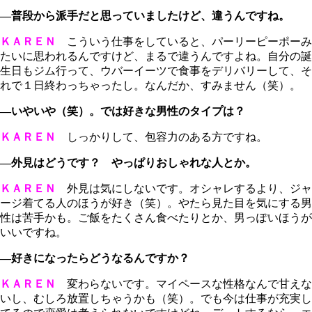
―普段から派手だと思っていましたけど、違うんですね。
ＫＡＲＥＮ
こういう仕事をしていると、パーリーピーポーみ
たいに思われるんですけど、まるで違うんですよね。自分の誕
生日もジム行って、ウバーイーツで食事をデリバリーして、そ
れで１日終わっちゃったし。なんだか、すみません（笑）。
―いやいや（笑）。では好きな男性のタイプは？
ＫＡＲＥＮ
しっかりして、包容力のある方ですね。
―外見はどうです？ やっぱりおしゃれな人とか。
ＫＡＲＥＮ
外見は気にしないです。オシャレするより、ジャ
ージ着てる人のほうが好き（笑）。やたら見た目を気にする男
性は苦手かも。ご飯をたくさん食べたりとか、男っぽいほうが
いいですね。
―好きになったらどうなるんですか？
ＫＡＲＥＮ
変わらないです。マイペースな性格なんで甘えな
いし、むしろ放置しちゃうかも（笑）。でも今は仕事が充実し