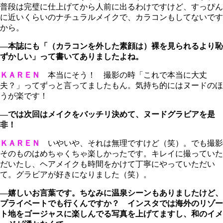
普段は完璧に仕上げてから人前に出るわけですけど、すっぴん
に近いくらいのナチュラルメイクで、カラコンもしてないです
から。
―本誌にも「（カラコンを外した素顔は）裸を見られるより恥
ずかしい」って書いてありましたよね。
ＫＡＲＥＮ
本当にそう！ 撮影の時「これで本当に大丈
夫？」ってずっと言ってましたもん。気持ち的にはヌードのほ
うが楽です！
―では次回はメイクをバッチリ決めて、ヌードグラビアを是
非！
ＫＡＲＥＮ
いやいや、それは無理ですけど（笑）。でも撮影
そのものはめちゃくちゃ楽しかったです。キレイに撮っていた
だいたし、ヘアメイクも時間をかけて丁寧にやっていただい
て。グラビアが好きになりました（笑）。
―嬉しいお言葉です。ちなみに温泉シーンもありましたけど、
プライベートでも行くんですか？ インスタでは海外のリゾー
ト地をゴージャスに楽しんでる写真を上げてますし、和のイメ