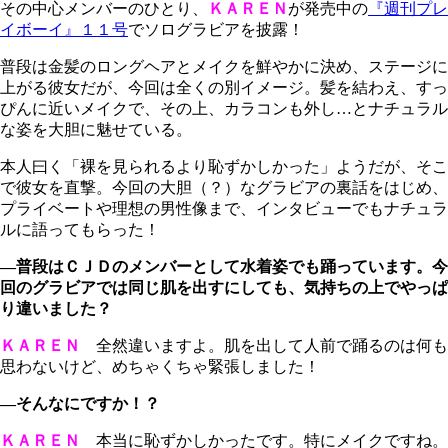
その中心メンバーのひとり、
ＫＡＲＥＮ
が発売中の
『週刊プレ
イボーイ』１１号
でソログラビアを披露！
普段は金髪のロングヘアとメイクを鮮やかに決め、ステージに
上がる彼女だが、今回は全くの別イメージ。髪を結わえ、すっ
ぴんに近いメイクで、その上、カラコンも外し…とナチュラル
な姿を大胆に魅せている。
本人曰く「裸を見られるより恥ずかしかった」ようだが、そこ
で彼女を直撃。今回の大胆（？）なグラビアの裏話をはじめ、
プライベートや理想の男性像まで、インタビューでもナチュラ
ルに語ってもらった！
―普段はＣＪＤのメンバーとして水着姿でも踊っています。今
回のグラビアでは同じ肌を出すにしても、気持ちの上でやっぱ
り違いました？
ＫＡＲＥＮ
全然違いますよ。肌を出して人前で踊るのは何も
思わないけど、めちゃくちゃ緊張しました！
―そんなにですか！？
ＫＡＲＥＮ
本当に恥ずかしかったです。特にメイクですね。