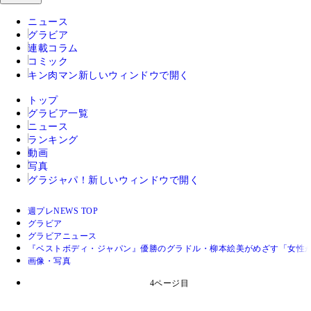
ニュース
グラビア
連載コラム
コミック
キン肉マン
新しいウィンドウで開く
トップ
グラビア一覧
ニュース
ランキング
動画
写真
グラジャパ！
新しいウィンドウで開く
週プレNEWS TOP
グラビア
グラビアニュース
『ベストボディ・ジャパン』優勝のグラドル・柳本絵美がめざす「女性
画像・写真
4ページ目