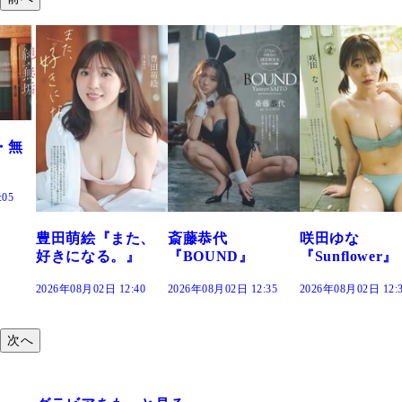
た、
斎藤恭代
咲田ゆな
藤水咲桜『花
』
『BOUND』
『Sunflower』
だまり』
:40
2026年08月02日 12:35
2026年08月02日 12:30
2026年08月02日 12:
次へ