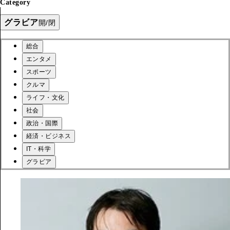
Category
グラビア
開/閉
総合
エンタメ
スポーツ
クルマ
ライフ・文化
社会
政治・国際
経済・ビジネス
IT・科学
グラビア