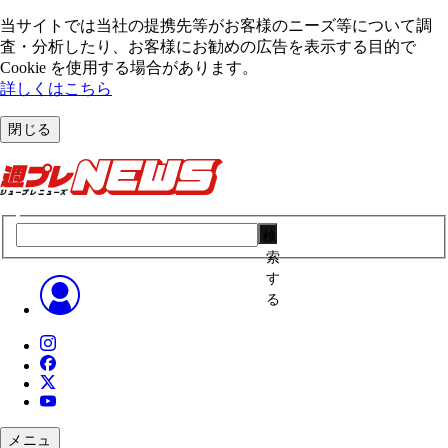
当サイトでは当社の提携先等がお客様のニーズ等について調
査・分析したり、お客様にお勧めの広告を表⽰する⽬的で
Cookie を使⽤する場合があります。
詳しくはこちら
閉じる
検
索
す
る
メニュ