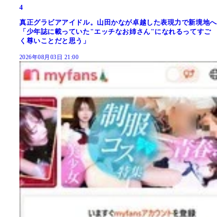
4
真正グラビアアイドル。山田かなが卓越した表現力で新境地へ
「少年誌に載っていた"エッチなお姉さん"になれるってすご
く尊いことだと思う」
2026年08月03日 21:00