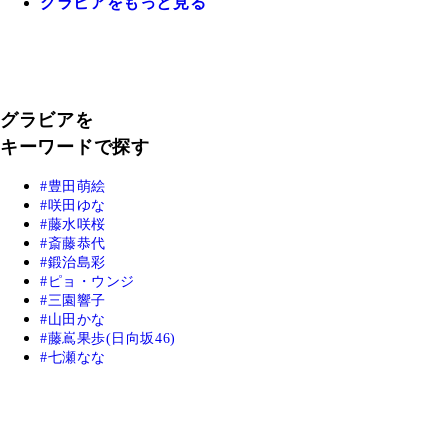
グラビアをもっと見る
グラビアを
キーワードで探す
豊田萌絵
咲田ゆな
藤水咲桜
斎藤恭代
鍛治島彩
ピョ・ウンジ
三園響子
山田かな
藤嶌果歩(日向坂46)
七瀬なな