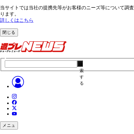
当サイトでは当社の提携先等がお客様のニーズ等について調査・
ります。
詳しくはこちら
閉じる
検
索
す
る
メニュ