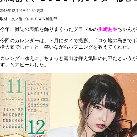
2018年12月04日 11:30 更新
取材・文／週プレＮＥＷＳ編集部
今年、雑誌の表紙を飾りまくったグラドルの
川崎あや
ちゃんが
今回のカレンダーは、７月にタイで撮影。「ロケ地の島までボ
構大変でした」と、笑いながらハプニングを教えてくれた。
カレンダーゆえに、ちょっと露出は抑え気味の内容だというが
す」とアピールした。