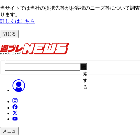
当サイトでは当社の提携先等がお客様のニーズ等について調査・
ります。
詳しくはこちら
閉じる
検
索
す
る
メニュ