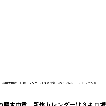
ン"の藤木由貴。新作カレンダーは３キロ増しのぽっちゃりＢＯＤＹで登場！
"の藤木由貴。新作カレンダーは３キロ