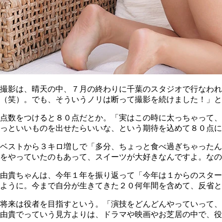
撮影は、晴天の中、７月の終わりに千葉のスタジオで行なわ
（笑）。でも、そういうノリは断って撮影を続けました！」と
点数をつけると８０点だとか。「実はこの時に太っちゃって、
っといいものを出せたらいいな、という期待を込めて８０点に
ベストから３キロ増しで「多分、ちょっと食べ過ぎちゃったん
をやっていたのもあって、スイーツが大好きなんですよ。なので
由貴ちゃんは、今年１年を振り返って「今年は１からのスター
ように。今まで自分が生きてきた２０何年間を含めて、反省と
将来は役者を目指すという。「演技をどんどんやっていって、
由貴でっていう見方よりは、ドラマや映画やお芝居の中で、役