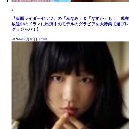
2
『仮面ライダーゼッツ』の「みなみ」＆「なすか」も！ 現在
放送中のドラマに出演中のモデルのグラビアを大特集【週プレ
グラジャパ！】
2026年08月05日 12:00