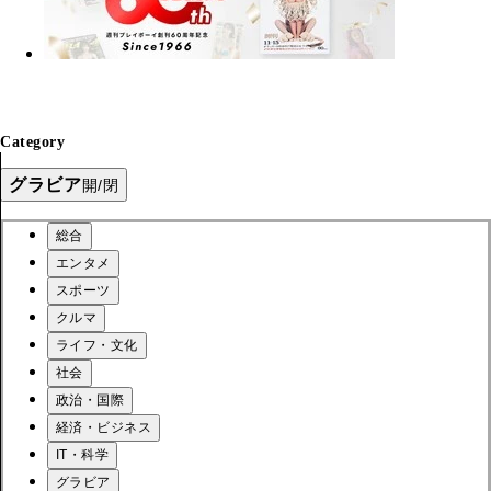
Category
グラビア
開/閉
総合
エンタメ
スポーツ
クルマ
ライフ・文化
社会
政治・国際
経済・ビジネス
IT・科学
グラビア