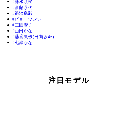
藤水咲桜
斎藤恭代
鍛治島彩
ピョ・ウンジ
三園響子
山田かな
藤嶌果歩(日向坂46)
七瀬なな
注目モデル