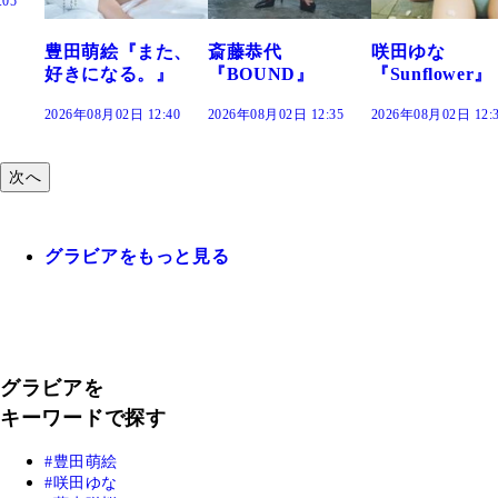
田萌絵『また、
斎藤恭代
咲田ゆな
藤
きになる。』
『BOUND』
『Sunflower』
だ
26年08月02日 12:40
2026年08月02日 12:35
2026年08月02日 12:30
202
次へ
グラビアをもっと見る
グラビアを
キーワードで探す
豊田萌絵
咲田ゆな