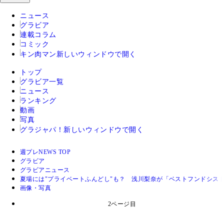
ニュース
グラビア
連載コラム
コミック
キン肉マン
新しいウィンドウで開く
トップ
グラビア一覧
ニュース
ランキング
動画
写真
グラジャパ！
新しいウィンドウで開く
週プレNEWS TOP
グラビア
グラビアニュース
夏場には"プライベートふんどし"も？ 浅川梨奈が「ベストフンドシス
画像・写真
2ページ目