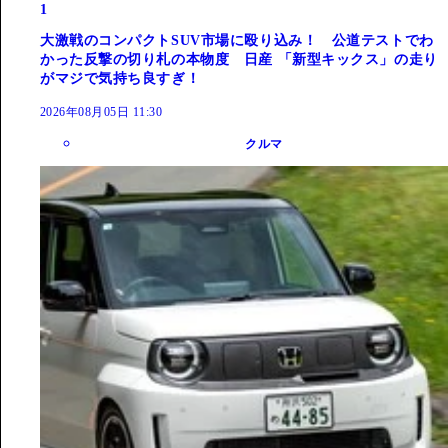
1
大激戦のコンパクトSUV市場に殴り込み！ 公道テストでわ
かった反撃の切り札の本物度 日産 「新型キックス」の走り
がマジで気持ち良すぎ！
2026年08月05日 11:30
クルマ