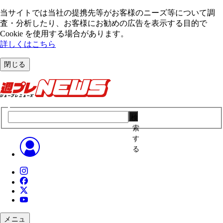
当サイトでは当社の提携先等がお客様のニーズ等について調
査・分析したり、お客様にお勧めの広告を表⽰する⽬的で
Cookie を使⽤する場合があります。
詳しくはこちら
閉じる
検
索
す
る
メニュ