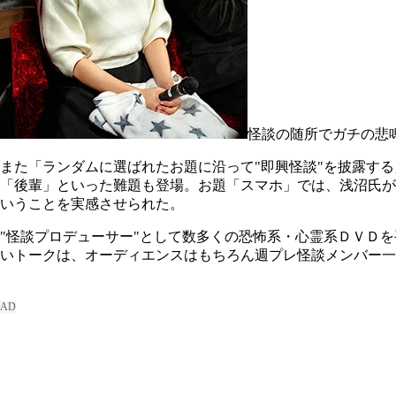
怪談の随所でガチの悲
また「ランダムに選ばれたお題に沿って"即興怪談"を披露す
「後輩」といった難題も登場。お題「スマホ」では、浅沼氏が
いうことを実感させられた。
"怪談プロデューサー"として数多くの恐怖系・心霊系ＤＶＤ
いトークは、オーディエンスはもちろん週プレ怪談メンバー一