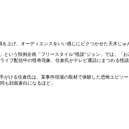
鳴を上げ、オーディエンスをいい感じにビクつかせた天木じゅ
る」という恒例企画「フリースタイル"怪談"ジョン」では、「
ライブ配信中の怪奇現象、住倉氏がテレビ通話にまつわる怪談
を手がける住倉氏は、某事件現場の取材で体験した恐怖エピソ
同も顔面蒼白になるほど。