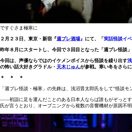
ですぐさま極寒に
２月２３日、東京・新宿『
週プレ酒場
』
にて、「
実話怪談イベ
昨年８月にスタートし、今回で３回目となった「週プレ怪談」
今回は、声優ならではのイケメンボイスから怪談を繰り出す
浅
の怖い話大好きグラドル・
天木じゅん
が参戦。寒い冬をさらに
＊ ＊ ＊
「週プレ怪談・極寒」の先鋒は、浅沼晋太郎氏をして"怪談モ
――初詣に足を運んだことのある日本人ならば誰もがぞっとす
氏が言うとおり、オープニングから複数の音響機材が原因不明