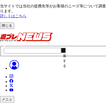
当サイトでは当社の提携先等がお客様のニーズ等について調査・
ります。
詳しくはこちら
閉じる
検
索
す
る
メニュ