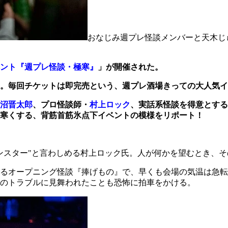
おなじみ週プレ怪談メンバーと天木じ
ント『週プレ怪談・極寒』
」が開催された。
。毎回チケットは即完売という、週プレ酒場きっての大人気イ
沼晋太郎
、プロ怪談師・
村上ロック
、実話系怪談を得意とする
寒くする、背筋首筋氷点下イベントの模様をリポート！
ンスター"と言わしめる村上ロック氏。人が何かを望むとき、そ
るオープニング怪談『捧げもの』で、早くも会場の気温は急転
のトラブルに見舞われたことも恐怖に拍車をかける。