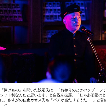
『捧げもの』を聞いた浅沼氏は、「お参りのときのタブーって
シフト制なんだと思います」と自説を披露。「じゃあ初詣の
に、さすがの住倉カオス氏も「バチが当たりそうだ......
こと。