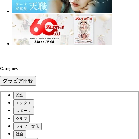
Category
グラビア
開/閉
総合
エンタメ
スポーツ
クルマ
ライフ・文化
社会