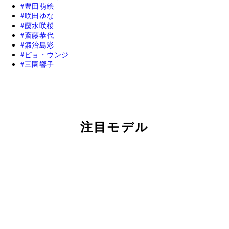
豊田萌絵
咲田ゆな
藤水咲桜
斎藤恭代
鍛治島彩
ピョ・ウンジ
三園響子
注目モデル