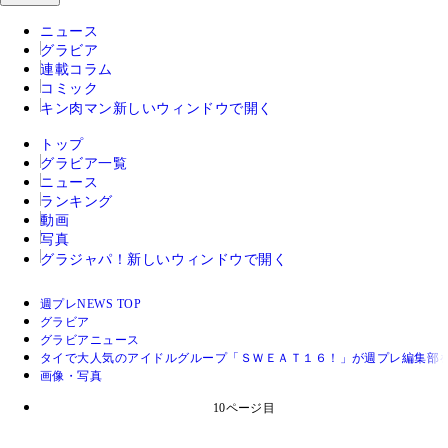
ニュース
グラビア
連載コラム
コミック
キン肉マン
新しいウィンドウで開く
トップ
グラビア一覧
ニュース
ランキング
動画
写真
グラジャパ！
新しいウィンドウで開く
週プレNEWS TOP
グラビア
グラビアニュース
タイで大人気のアイドルグループ「ＳＷＥＡＴ１６！」が週プレ編集部
画像・写真
10ページ目