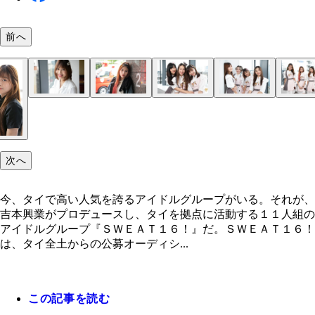
前へ
Ｍｉｎｔ（ミント）
Ｓｏｎｊａ（ソンヤ）
Ｆａｍｅ（フェム）
Ｐａｄａ（パダ）
次へ
今、タイで高い人気を誇るアイドルグループがいる。それが、
吉本興業がプロデュースし、タイを拠点に活動する１１人組の
アイドルグループ『ＳＷＥＡＴ１６！』だ。ＳＷＥＡＴ１６！
は、タイ全土からの公募オーディシ...
この記事を読む