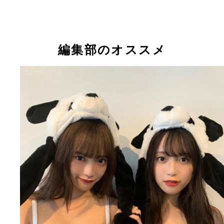
Ｐｉｍ（ピム）
Ｍａｈｎｍｏｏｋ（マーンムック）
Ａｎｔ（アント）
Ｐｅｔｃｈ（ペット）
Ｎｉｎｋ（ニンク）
Ｐｒｏｕｄ（プラウド）
Ａｅ（エイチャー）
編集部のオススメ