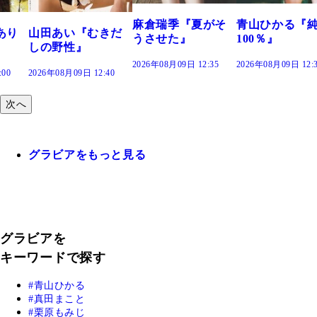
2026年08月09日 12:
麻倉瑞季『夏がそ
青山ひかる『純度
きだ
うさせた』
100％』
2026年08月09日 12:35
2026年08月09日 12:30
:40
次へ
グラビアをもっと見る
グラビアを
キーワードで探す
青山ひかる
真田まこと
栗原もみじ