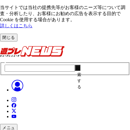
当サイトでは当社の提携先等がお客様のニーズ等について調
査・分析したり、お客様にお勧めの広告を表⽰する⽬的で
Cookie を使⽤する場合があります。
詳しくはこちら
閉じる
検
索
す
る
メニュ