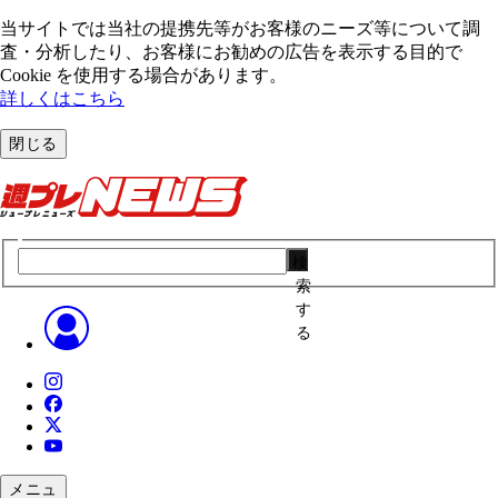
当サイトでは当社の提携先等がお客様のニーズ等について調
査・分析したり、お客様にお勧めの広告を表⽰する⽬的で
Cookie を使⽤する場合があります。
詳しくはこちら
閉じる
検
索
す
る
メニュ