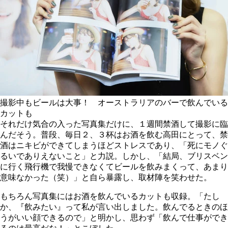
撮影中もビールは大事！ オーストラリアのバーで飲んでいる
カットも
それだけ気合の入った写真集だけに、１週間禁酒して撮影に臨
んだそう。普段、毎日２、３杯はお酒を飲む高田にとって、禁
酒はニキビができてしまうほどストレスであり、「死にモノぐ
るいでありえないこと」と力説。しかし、「結局、ブリスベン
に行く飛行機で我慢できなくてビールを飲みまくって、あまり
意味なかった（笑）」と自ら暴露し、取材陣を笑わせた。
もちろん写真集にはお酒を飲んでいるカットも収録。「たし
か、『飲みたい』って私が言い出しました。飲んでるときのほ
うがいい顔できるので」と明かし、思わず「飲んで仕事ができ