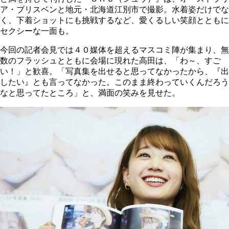
ア・ブリスベンと地元・北海道江別市で撮影。水着姿だけでな
く、下着ショットにも挑戦するなど、愛くるしい笑顔とともに
セクシーな一面も。
今回の記者会見では４０媒体を超えるマスコミ陣が集まり、無
数のフラッシュとともに会場に現れた高田は、「わ～、すご
い！」と歓喜。「写真集を出せると思ってなかったから、『出
したい』とも言ってなかった。このまま終わっていくんだろう
なと思ってたところ」と、満面の笑みを見せた。