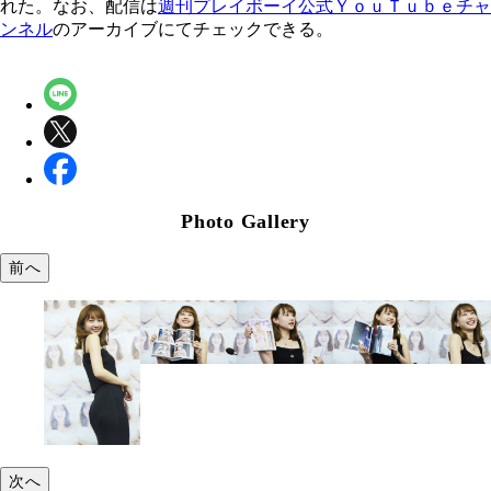
れた。なお、配信は
週刊プレイボーイ公式ＹｏｕＴｕｂｅチャ
ンネル
のアーカイブにてチェックできる。
Photo Gallery
前へ
次へ