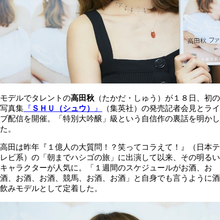
モデルでタレントの
高田秋
（たかだ・しゅう）が１８日、初の
写真集
『
ＳＨＵ（シュウ）
』
（集英社）の発売記者会見とライ
ブ配信を開催。「特別大吟醸」級という自信作の裏話を明かし
た。
高田は昨年『１億人の大質問！？笑ってコラえて！』（日本テ
レビ系）の「朝までハシゴの旅」に出演して以来、その明るい
キャラクターが人気に。「１週間のスケジュールがお酒、お
酒、お酒、お酒、競馬、お酒、お酒」と自身でも言うように酒
飲みモデルとして定着した。