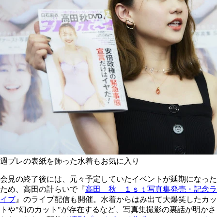
週プレの表紙を飾った水着もお気に入り
会見の終了後には、元々予定していたイベントが延期になった
ため、高田の計らいで『
高田 秋 １ｓｔ写真集発売・記念ラ
イブ
』のライブ配信も開催。水着からはみ出て大爆笑したカッ
トや"幻のカット"が存在するなど、写真集撮影の裏話が明かさ