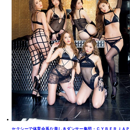
セクシーで体育会系な美しきダンサー集団・ＣＹＢＥＲＪＡＰ