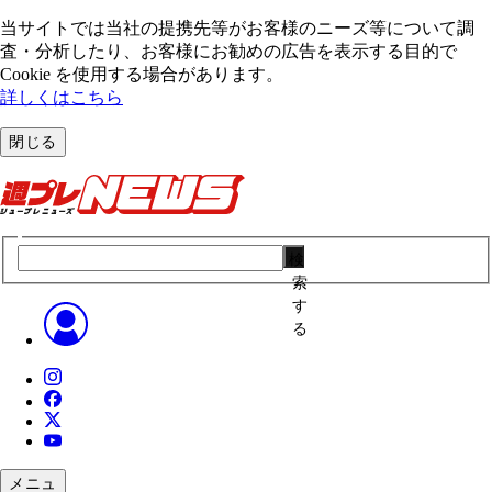
当サイトでは当社の提携先等がお客様のニーズ等について調
査・分析したり、お客様にお勧めの広告を表⽰する⽬的で
Cookie を使⽤する場合があります。
詳しくはこちら
閉じる
検
索
す
る
メニュ