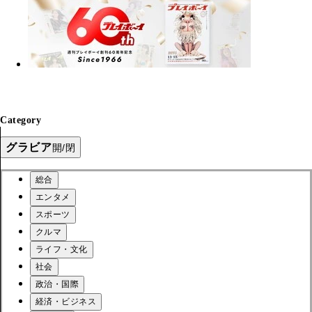
Category
グラビア
開/閉
総合
エンタメ
スポーツ
クルマ
ライフ・文化
社会
政治・国際
経済・ビジネス