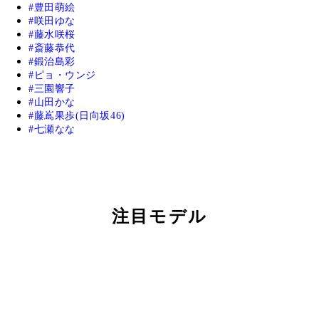
豊田萌絵
咲田ゆな
藤水咲桜
斎藤恭代
鍛治島彩
ピョ・ウンジ
三園響子
山田かな
藤嶌果歩(日向坂46)
七瀬なな
注目モデル