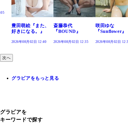
た、
斎藤恭代
咲田ゆな
藤水咲桜『花
』
『BOUND』
『Sunflower』
だまり』
:40
2026年08月02日 12:35
2026年08月02日 12:30
2026年08月02日 12:
次へ
グラビアをもっと見る
グラビアを
キーワードで探す