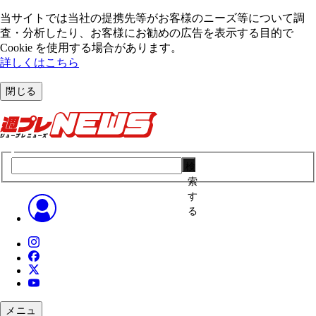
当サイトでは当社の提携先等がお客様のニーズ等について調
査・分析したり、お客様にお勧めの広告を表⽰する⽬的で
Cookie を使⽤する場合があります。
詳しくはこちら
閉じる
検
索
す
る
メニュ