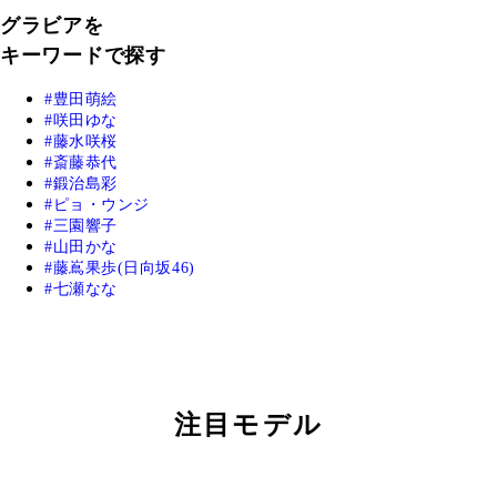
グラビアを
キーワードで探す
豊田萌絵
咲田ゆな
藤水咲桜
斎藤恭代
鍛治島彩
ピョ・ウンジ
三園響子
山田かな
藤嶌果歩(日向坂46)
七瀬なな
注目モデル