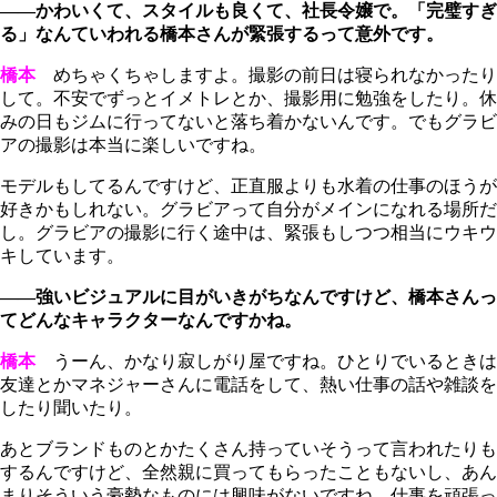
――かわいくて、スタイルも良くて、社長令嬢で。「完璧すぎ
る」なんていわれる橋本さんが緊張するって意外です。
橋本
めちゃくちゃしますよ。撮影の前日は寝られなかったり
して。不安でずっとイメトレとか、撮影用に勉強をしたり。休
みの日もジムに行ってないと落ち着かないんです。でもグラビ
アの撮影は本当に楽しいですね。
モデルもしてるんですけど、正直服よりも水着の仕事のほうが
好きかもしれない。グラビアって自分がメインになれる場所だ
し。グラビアの撮影に行く途中は、緊張もしつつ相当にウキウ
キしています。
――強いビジュアルに目がいきがちなんですけど、橋本さんっ
てどんなキャラクターなんですかね。
橋本
うーん、かなり寂しがり屋ですね。ひとりでいるときは
友達とかマネジャーさんに電話をして、熱い仕事の話や雑談を
したり聞いたり。
あとブランドものとかたくさん持っていそうって言われたりも
するんですけど、全然親に買ってもらったこともないし、あん
まりそういう豪勢なものには興味がないですね。仕事を頑張っ