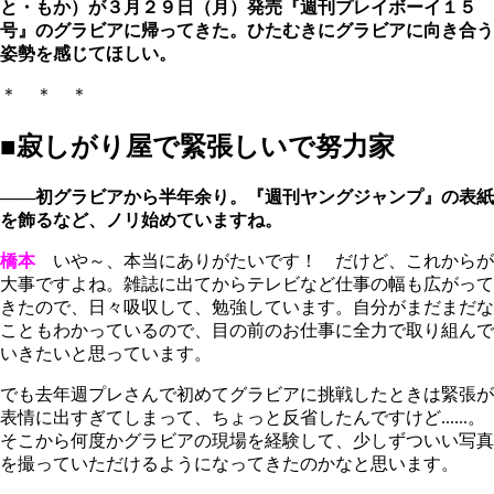
と・もか）が３月２９日（月）発売『週刊プレイボーイ１５
号』のグラビアに帰ってきた。ひたむきにグラビアに向き合う
姿勢を感じてほしい。
＊ ＊ ＊
■寂しがり屋で緊張しいで努力家
――初グラビアから半年余り。『週刊ヤングジャンプ』の表紙
を飾るなど、ノリ始めていますね。
橋本
いや～、本当にありがたいです！ だけど、これからが
大事ですよね。雑誌に出てからテレビなど仕事の幅も広がって
きたので、日々吸収して、勉強しています。自分がまだまだな
こともわかっているので、目の前のお仕事に全力で取り組んで
いきたいと思っています。
でも去年週プレさんで初めてグラビアに挑戦したときは緊張が
表情に出すぎてしまって、ちょっと反省したんですけど......。
そこから何度かグラビアの現場を経験して、少しずついい写真
を撮っていただけるようになってきたのかなと思います。