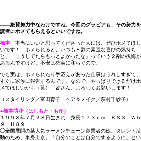
――絶賛努力中なわけですね。今回のグラビアも、その努力を
読者にホメてもらえるといいですね。
橋本
本当にいいと思ってくださった人には、ぜひホメてほし
いです！ ホメられると、いつも８割の素直な喜びの気持ち
と、「こうしてたらもっとよかったな」っていう２割の後悔が
あるんですけど、不安は確実に和らぐので。
でも実は、ホメられたり手応えがあった仕事はうれしすぎて、
すぐに家族に報告するんです。なので、やっぱりできるだけホ
メてほしいかも（笑）。皆さん、よろしくお願いします！
（スタイリング／富田育子 ヘア＆メイク／萩村千紗子）
●橋本萌花（はしもと・もか）
１９９８年７月２８日生まれ 身長１７３ｃｍ Ｂ８３ Ｗ５
９ Ｈ８９
◯全国展開の某人気ラーメンチェーン創業者の娘。タレント活
動のため、単身上京。「自分のことは自分でするように」とい