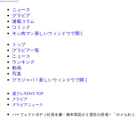
ニュース
グラビア
連載コラム
コミック
キン肉マン
新しいウィンドウで開く
トップ
グラビア一覧
ニュース
ランキング
動画
写真
グラジャパ！
新しいウィンドウで開く
週プレNEWS TOP
グラビア
グラビアニュース
パーフェクトボディ社長令嬢・橋本萌花が２度目の登場！「ホメられる