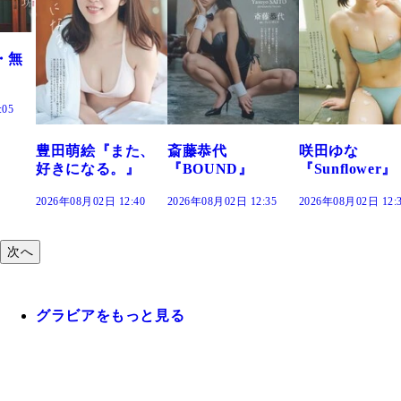
た、
斎藤恭代
咲田ゆな
藤水咲桜『花
』
『BOUND』
『Sunflower』
だまり』
:40
2026年08月02日 12:35
2026年08月02日 12:30
2026年08月02日 12:
次へ
グラビアをもっと見る