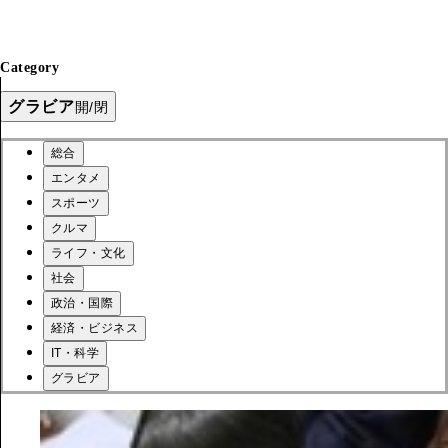
Category
グラビア
開/閉
総合
エンタメ
スポーツ
クルマ
ライフ・文化
社会
政治・国際
経済・ビジネス
IT・科学
グラビア