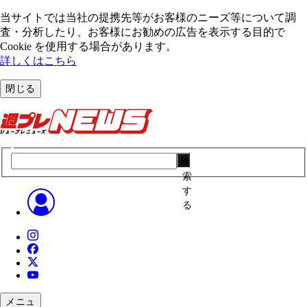
当サイトでは当社の提携先等がお客様のニーズ等について調
査・分析したり、お客様にお勧めの広告を表⽰する⽬的で
Cookie を使⽤する場合があります。
詳しくはこちら
閉じる
検
索
す
る
メニュ