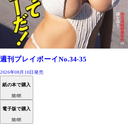
週刊プレイボーイNo.34-35
2026年08月10日発売
紙の本で購入
開/閉
電子版で購入
開/閉