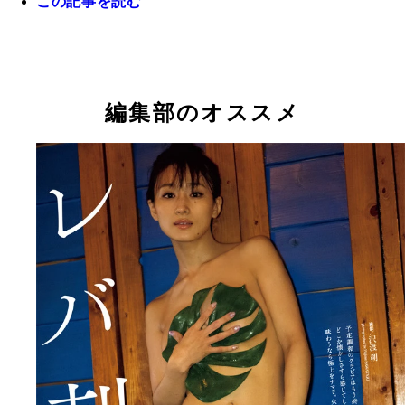
この記事を読む
編集部のオススメ
【デジタル限定】フミカ写真集『極ナマ。』 （Ｃ
渡 朔／集英社