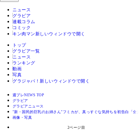
ニュース
グラビア
連載コラム
コミック
キン肉マン
新しいウィンドウで開く
トップ
グラビア一覧
ニュース
ランキング
動画
写真
グラジャパ！
新しいウィンドウで開く
週プレNEWS TOP
グラビア
グラビアニュース
"新・国民的巨乳のお姉さん"フミカが、真っすぐな気持ちを初告白「全
画像・写真
2ページ目