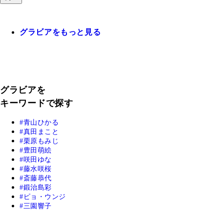
グラビアをもっと見る
グラビアを
キーワードで探す
青山ひかる
真田まこと
栗原もみじ
豊田萌絵
咲田ゆな
藤水咲桜
斎藤恭代
鍛治島彩
ピョ・ウンジ
三園響子