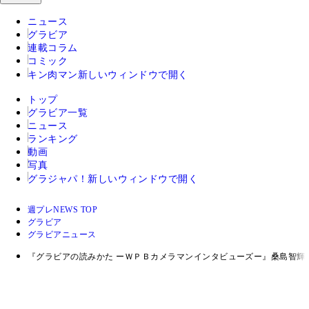
ニュース
グラビア
連載コラム
コミック
キン肉マン
新しいウィンドウで開く
トップ
グラビア一覧
ニュース
ランキング
動画
写真
グラジャパ！
新しいウィンドウで開く
週プレNEWS TOP
グラビア
グラビアニュース
『グラビアの読みかた ーＷＰＢカメラマンインタビューズー』桑島智輝