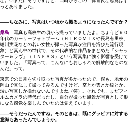
な。いまだにそうですけど、当時からこの二律背反な感覚はず
っとありました。
――ちなみに、写真はいつ頃から撮るようになったんですか？
桑島
写真も高校生の頃から撮っていましたよ。ちょうど９０
年代のガーリーフォトブーム（ＨＩＲＯＭＩＸや長島有里枝、
蜷川実花などの若い女性が撮った写真が注目を浴びた流行現
象）ど真ん中の世代で、その代表的な作品をまとめた『シャッ
ター＆ラヴ』（ＩＮＦＡＳ）という写真集に強く影響を受けて
いました。「写真って、こんなにもおしゃれで解放的なものな
んだ」って。
東京での日常を切り取った写真が多かったので、僕も、地元の
岡山で真似して撮ってみるんですけど、空とか雲とか稲とか、
渋い写真しか撮れないんですよね（笑）。それでも、まだフィ
ルムカメラの時代だったし、自分が撮った風景が写真として形
になる感覚を楽しんでいたのは覚えています。
――そうだったんですね。そのときは、既にグラビアに対する
意識もあったんでしょうか。