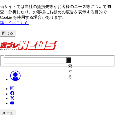
当サイトでは当社の提携先等がお客様のニーズ等について調
査・分析したり、お客様にお勧めの広告を表⽰する⽬的で
Cookie を使⽤する場合があります。
詳しくはこちら
閉じる
検
索
す
る
メニュ