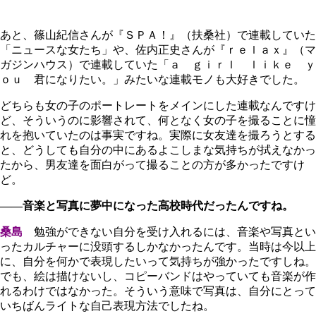
あと、篠山紀信さんが『ＳＰＡ！』（扶桑社）で連載していた
「ニュースな女たち」や、佐内正史さんが『ｒｅｌａｘ』（マ
ガジンハウス）で連載していた「ａ ｇｉｒｌ ｌｉｋｅ ｙ
ｏｕ 君になりたい。」みたいな連載モノも大好きでした。
どちらも女の子のポートレートをメインにした連載なんですけ
ど、そういうのに影響されて、何となく女の子を撮ることに憧
れを抱いていたのは事実ですね。実際に女友達を撮ろうとする
と、どうしても自分の中にあるよこしまな気持ちが拭えなかっ
たから、男友達を面白がって撮ることの方が多かったですけ
ど。
――音楽と写真に夢中になった高校時代だったんですね。
桑島
勉強ができない自分を受け入れるには、音楽や写真とい
ったカルチャーに没頭するしかなかったんです。当時は今以上
に、自分を何かで表現したいって気持ちが強かったですしね。
でも、絵は描けないし、コピーバンドはやっていても音楽が作
れるわけではなかった。そういう意味で写真は、自分にとって
いちばんライトな自己表現方法でしたね。