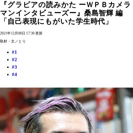
『グラビアの読みかた ーＷＰＢカメラ
マンインタビューズー』桑島智輝 編
「自己表現にもがいた学生時代」
2021年12月08日 17:30 更新
取材・文／とり
#1
#2
#3
#4