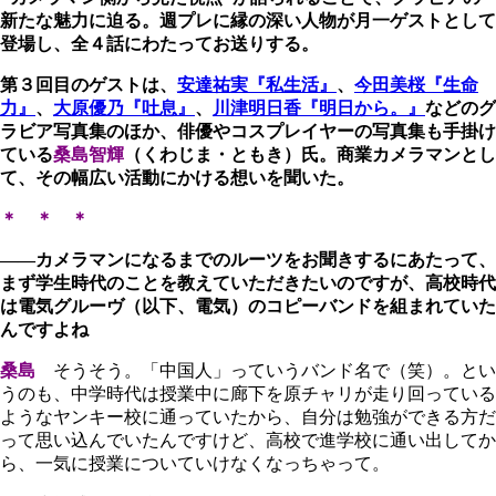
新たな魅力に迫る。週プレに縁の深い人物が月一ゲストとして
登場し、全４話にわたってお送りする。
第３回目のゲストは、
安達祐実『私生活』
、
今田美桜『生命
力』
、
大原優乃『吐息』
、
川津明日香『明日から。』
などのグ
ラビア写真集のほか、俳優やコスプレイヤーの写真集も手掛け
ている
桑島智輝
（くわじま・ともき）
氏。商業カメラマンとし
て、その幅広い活動にかける想いを聞いた。
＊ ＊ ＊
――カメラマンになるまでのルーツをお聞きするにあたって、
まず学生時代のことを教えていただきたいのですが、高校時代
は電気グルーヴ（以下、電気）のコピーバンドを組まれていた
んですよね
桑島
そうそう。「中国人」っていうバンド名で（笑）。とい
うのも、中学時代は授業中に廊下を原チャリが走り回っている
ようなヤンキー校に通っていたから、自分は勉強ができる方だ
って思い込んでいたんですけど、高校で進学校に通い出してか
ら、一気に授業についていけなくなっちゃって。