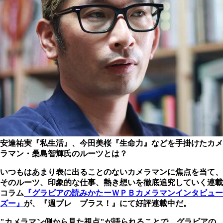
安達祐実『私生活』、今田美桜『生命力』などを手掛けたカメ
ラマン・桑島智輝氏のルーツとは？
いつもはあまり表に出ることのないカメラマンに焦点を当て、
そのルーツ、印象的な仕事、熱き想いを徹底追究していく連載
コラム
『グラビアの読みかたーＷＰＢカメラマンインタビュー
ズー』
が、『週プレ プラス！』にて好評連載中だ。
"カメラマン側から見た視点"が語られることで、グラビアの