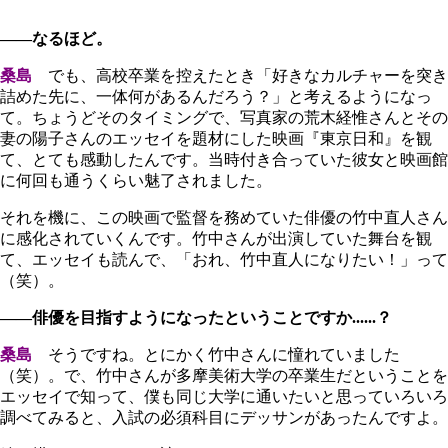
――なるほど。
桑島
でも、高校卒業を控えたとき「好きなカルチャーを突き
詰めた先に、一体何があるんだろう？」と考えるようになっ
て。ちょうどそのタイミングで、写真家の荒木経惟さんとその
妻の陽子さんのエッセイを題材にした映画『東京日和』を観
て、とても感動したんです。当時付き合っていた彼女と映画館
に何回も通うくらい魅了されました。
それを機に、この映画で監督を務めていた俳優の竹中直人さん
に感化されていくんです。竹中さんが出演していた舞台を観
て、エッセイも読んで、「おれ、竹中直人になりたい！」って
（笑）。
――俳優を目指すようになったということですか......？
桑島
そうですね。とにかく竹中さんに憧れていました
（笑）。で、竹中さんが多摩美術大学の卒業生だということを
エッセイで知って、僕も同じ大学に通いたいと思っていろいろ
調べてみると、入試の必須科目にデッサンがあったんですよ。