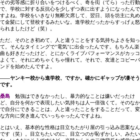
その劣等感に折り合いをつけるべく、奇を衒（てら）った行動
で、学校に対する反抗心を少しずつ表に出すようになったんで
すよね。学校をいきなり無断欠席して、翌日、頭を坊主に丸め
て金髪にして登校するみたいな。進学校だったからすっげぇ怒
られましたけど（笑）。
ただ、そのとき初めて、人と違うことをする気持ちよさを知っ
て。そんなタイミングで"電気"に出会ったんです。もちろん楽
曲も好きだったけど、とにかくライブパフォーマンスがカッコ
よくて、それにめちゃくちゃ憧れて。それで、友達とコピーバ
ンドを始めたんですよ。
――ヤンキー校から進学校、ですか。確かにギャップが凄そう
です。
桑島
勉強はできなかったし、暴力的なことは嫌いだったけ
ど、自分を何かで表現したい気持ちは人一倍強くて。そのなか
で自分にできることは、人と違ったことをすることだって、変
な方向に突き進んでいっちゃったんですよね。
とはいえ、基本的な性格は目立ちたがり屋の引っ込み思案なん
です（笑）。目立ちたいのに、目立つのが恥ずかしい、みたい