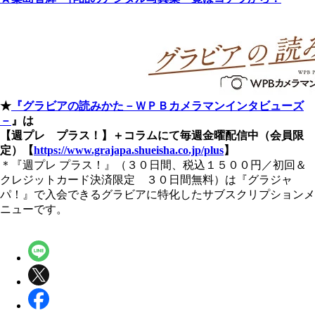
★
『グラビアの読みかた－ＷＰＢカメラマンインタビューズ
－
』は
【週プレ プラス！】＋コラムにて毎週金曜配信中（会員限
定）【
https://www.grajapa.shueisha.co.jp/plus
】
＊『週プレ プラス！』（３０日間、税込１５００円／初回＆
クレジットカード決済限定 ３０日間無料）は『グラジャ
パ！』で入会できるグラビアに特化したサブスクリプションメ
ニューです。