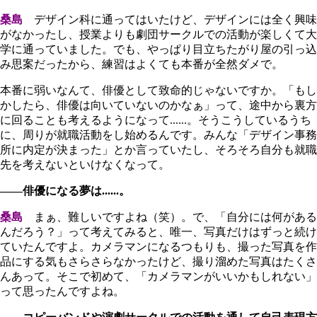
桑島
デザイン科に通ってはいたけど、デザインには全く興味
がなかったし、授業よりも劇団サークルでの活動が楽しくて大
学に通っていました。でも、やっぱり目立ちたがり屋の引っ込
み思案だったから、練習はよくても本番が全然ダメで。
本番に弱いなんて、俳優として致命的じゃないですか。「もし
かしたら、俳優は向いていないのかなぁ」って、途中から裏方
に回ることも考えるようになって......。そうこうしているうち
に、周りが就職活動をし始めるんです。みんな「デザイン事務
所に内定が決まった」とか言っていたし、そろそろ自分も就職
先を考えないといけなくなって。
――俳優になる夢は......。
桑島
まぁ、難しいですよね（笑）。で、「自分には何がある
んだろう？」って考えてみると、唯一、写真だけはずっと続け
ていたんですよ。カメラマンになるつもりも、撮った写真を作
品にする気もさらさらなかったけど、撮り溜めた写真はたくさ
んあって。そこで初めて、「カメラマンがいいかもしれない」
って思ったんですよね。