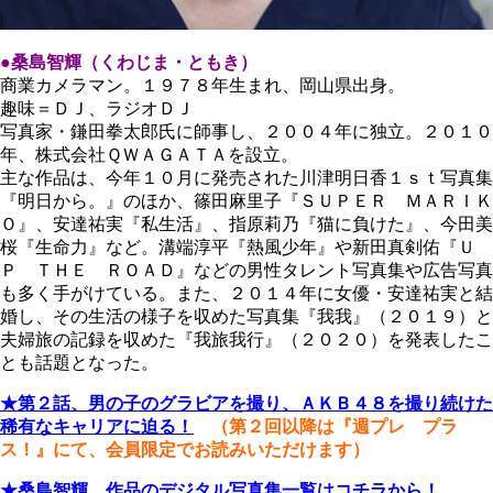
●桑島智輝（くわじま・ともき）
商業カメラマン。１９７８年生まれ、岡山県出身。
趣味＝ＤＪ、ラジオＤＪ
写真家・鎌田拳太郎氏に師事し、２００４年に独立。２０１０
年、株式会社ＱＷＡＧＡＴＡを設立。
主な作品は、今年１０月に発売された川津明日香１ｓｔ写真集
『明日から。』のほか、篠田麻里子『ＳＵＰＥＲ ＭＡＲＩＫ
Ｏ』、安達祐実『私生活』、指原莉乃『猫に負けた』、今田美
桜『生命力』など。溝端淳平『熱風少年』や新田真剣佑『Ｕ
Ｐ ＴＨＥ ＲＯＡＤ』などの男性タレント写真集や広告写真
も多く手がけている。また、２０１４年に女優・安達祐実と結
婚し、その生活の様子を収めた写真集『我我』（２０１９）と
夫婦旅の記録を収めた『我旅我行』（２０２０）を発表したこ
とも話題となった。
★第２話、男の子のグラビアを撮り、ＡＫＢ４８を撮り続けた
稀有なキャリアに迫る！
（第２回以降は『週プレ プラ
ス！』にて、会員限定でお読みいただけます）
★桑島智輝 作品のデジタル写真集一覧はコチラから！