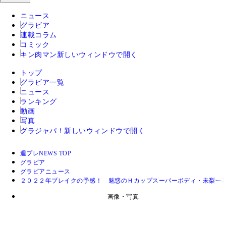
ニュース
グラビア
連載コラム
コミック
キン肉マン
新しいウィンドウで開く
トップ
グラビア一覧
ニュース
ランキング
動画
写真
グラジャパ！
新しいウィンドウで開く
週プレNEWS TOP
グラビア
グラビアニュース
２０２２年ブレイクの予感！ 魅惑のＨカップスーパーボディ・未梨一
画像・写真