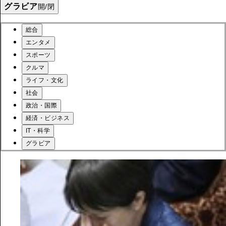
グラビア
開/閉
総合
エンタメ
スポーツ
クルマ
ライフ・文化
社会
政治・国際
経済・ビジネス
IT・科学
グラビア