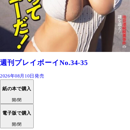
週刊プレイボーイNo.34-35
2026年08月10日発売
紙の本で購入
開/閉
電子版で購入
開/閉