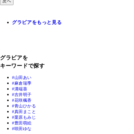
次へ
グラビアをもっと見る
グラビアを
キーワードで探す
山田あい
麻倉瑞季
溝端葵
吉井明子
花咲楓香
青山ひかる
真田まこと
栗原もみじ
豊田萌絵
咲田ゆな