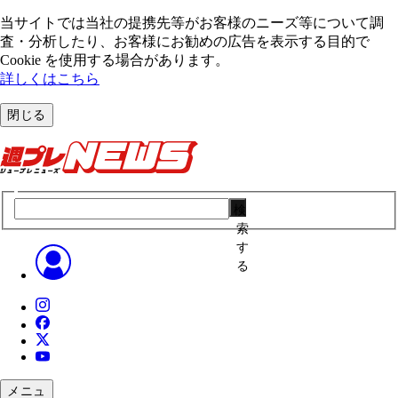
当サイトでは当社の提携先等がお客様のニーズ等について調
査・分析したり、お客様にお勧めの広告を表⽰する⽬的で
Cookie を使⽤する場合があります。
詳しくはこちら
閉じる
検
索
す
る
メニュ