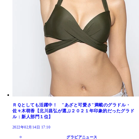
ＲＱとしても活躍中！ "あざと可愛さ"満載のグラドル・
佐々木萌香【北川昌弘が選ぶ２０２１年印象的だったグラド
ル：新人部門１位】
2022年02月14日 17:10
グラビアニュース