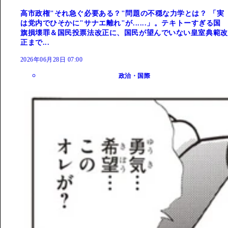
高市政権"それ急ぐ必要ある？"問題の不穏な力学とは？ 「実
は党内でひそかに"サナエ離れ"が......」。テキトーすぎる国
旗損壊罪＆国民投票法改正に、国民が望んでいない皇室典範改
正まで...
2026年06月28日 07:00
政治・国際