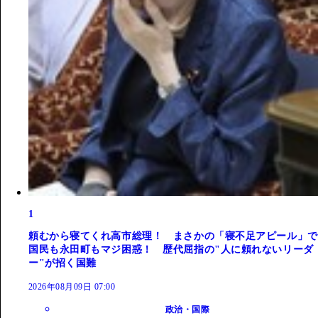
1
頼むから寝てくれ高市総理！ まさかの「寝不足アピール」で
国民も永田町もマジ困惑！ 歴代屈指の"人に頼れないリーダ
ー"が招く国難
2026年08月09日 07:00
政治・国際