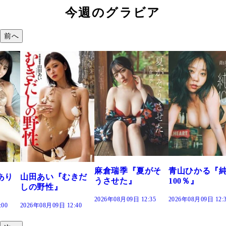
今週のグラビア
前へ
溝端 葵『もう
つの、あおい
で。』
2026年08月09日 12
麻倉瑞季『夏がそ
青山ひかる『純度
きだ
うさせた』
100％』
2026年08月09日 12:35
2026年08月09日 12:30
:40