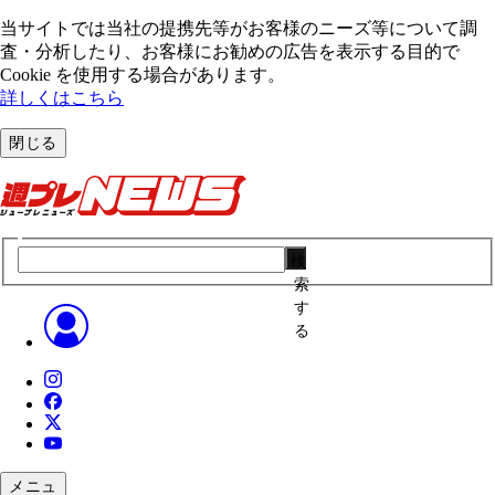
当サイトでは当社の提携先等がお客様のニーズ等について調
査・分析したり、お客様にお勧めの広告を表⽰する⽬的で
Cookie を使⽤する場合があります。
詳しくはこちら
閉じる
検
索
す
る
メニュ