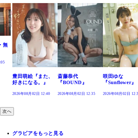
また、
斎藤恭代
咲田ゆな
藤水咲桜『花
。』
『BOUND』
『Sunflower』
だまり』
2:40
2026年08月02日 12:35
2026年08月02日 12:30
2026年08月02日 12
次へ
グラビアをもっと見る