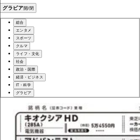
グラビア
開/閉
総合
エンタメ
スポーツ
クルマ
ライフ・文化
社会
政治・国際
経済・ビジネス
IT・科学
グラビア