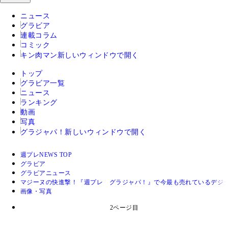
ニュース
グラビア
連載コラム
コミック
キン肉マン
新しいウィンドウで開く
トップ
グラビア一覧
ニュース
ランキング
動画
写真
グラジャパ！
新しいウィンドウで開く
週プレNEWS TOP
グラビア
グラビアニュース
マジーヌの快進撃！『週プレ グラジャパ！』で今最も売れているデジ
画像・写真
2ページ目