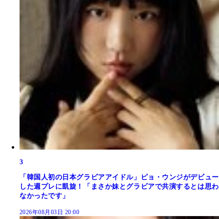
3
「韓国人初の日本グラビアアイドル」ピョ・ウンジがデビュー
した週プレに凱旋！「まさか妹とグラビアで共演するとは思わ
なかったです」
2026年08月03日 20:00