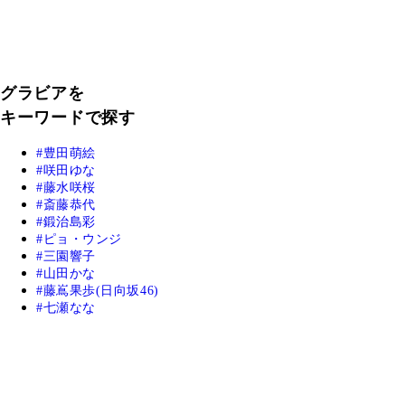
グラビアを
キーワードで探す
豊田萌絵
咲田ゆな
藤水咲桜
斎藤恭代
鍛治島彩
ピョ・ウンジ
三園響子
山田かな
藤嶌果歩(日向坂46)
七瀬なな