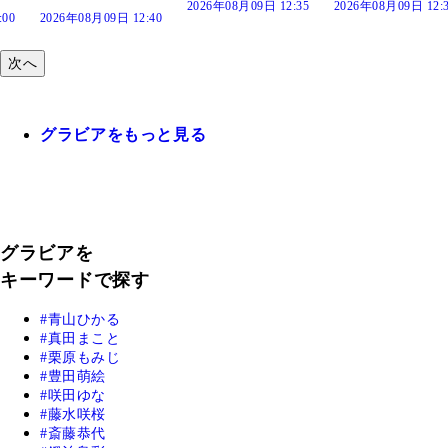
2026年08月09日 12:35
2026年08月09日 12:
:00
2026年08月09日 12:40
次へ
グラビアをもっと見る
グラビアを
キーワードで探す
青山ひかる
真田まこと
栗原もみじ
豊田萌絵
咲田ゆな
藤水咲桜
斎藤恭代