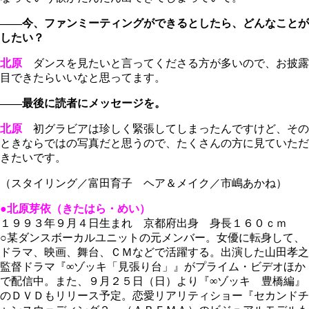
――今、ファンミーティングができるとしたら、どんなことが
したい？
北原
ダンスを見たいと言ってくださる方が多いので、お披露
目できたらいいなと思ってます。
――最後に読者にメッセージを。
北原
初グラビアは珍しく緊張してしまったんですけど、その
ときならではの写真だと思うので、たくさんの方に見ていただ
きたいです。
（スタイリング／富田育子 ヘア＆メイク／市嶋あかね）
●北原芽依（きたはら・めい）
１９９３年９月４日生まれ 京都府出身 身長１６０ｃｍ
○某ダンスボーカルユニットの元メンバー。女優に転身して、
ドラマ、映画、舞台、ＣＭなどで活躍する。出演した山田孝之
監督ドラマ『∞ゾッキ「見張り台」』がプライム・ビデオほか
で配信中。また、９月２５日（日）より『∞ゾッキ 豊橋編』
のＤＶＤもリリース予定。恋愛リアリティショー『セカンドチ