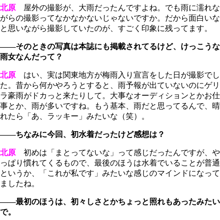
北原
屋外の撮影が、大雨だったんですよね。でも雨に濡れな
がらの撮影ってなかなかないじゃないですか。だから面白いな
と思いながら撮影していたのが、すごく印象に残ってます。
――そのときの写真は本誌にも掲載されてるけど、けっこうな
雨女なんだって？
北原
はい、実は関東地方が梅雨入り宣言をした日が撮影でし
た。昔から何かやろうとすると、雨予報が出ていないのにゲリ
ラ豪雨がドカっと来たりして。大事なオーディションとかお仕
事とか、雨が多いですね。もう基本、雨だと思ってるんで、晴
れたら「あ、ラッキー」みたいな（笑）。
――ちなみに今回、初水着だったけど感想は？
北原
初めは「まとってないな」って感じだったんですが、や
っぱり慣れてくるもので、最後のほうは水着でいることが普通
というか、「これが私です」みたいな感じのマインドになって
ましたね。
――最初のほうは、初々しさとかちょっと照れもあったみたい
で。