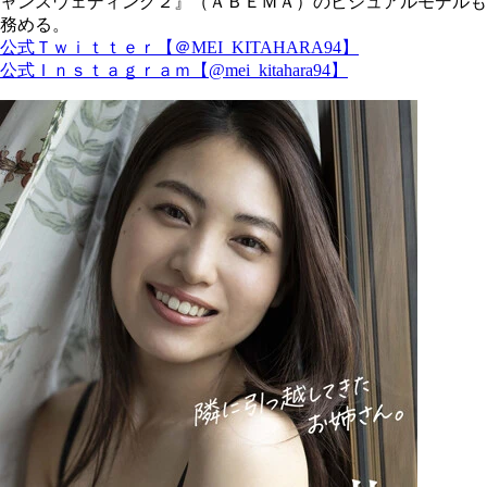
ャンスウェディング２』（ＡＢＥＭＡ）のビジュアルモデルも
務める。
公式Ｔｗｉｔｔｅｒ【＠MEI_KITAHARA94】
公式Ｉｎｓｔａｇｒａｍ【@mei_kitahara94】