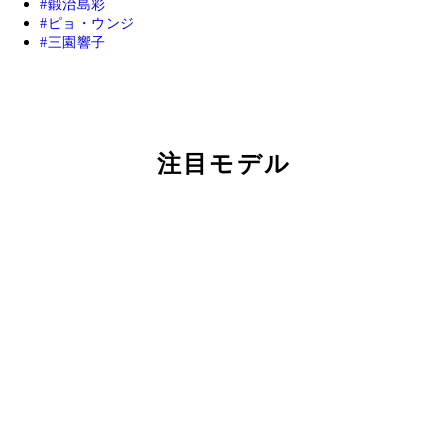
鍛治島彩
ピョ・ウンジ
三園響子
注目モデル