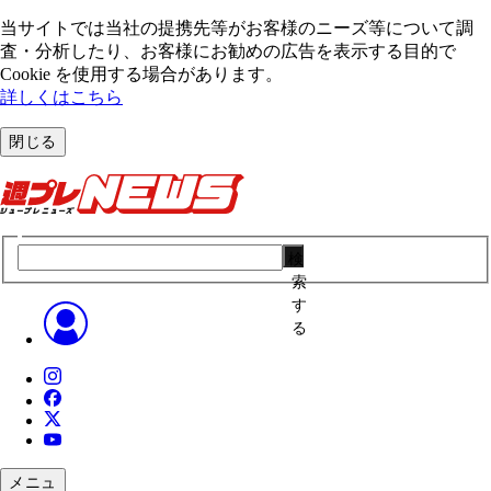
当サイトでは当社の提携先等がお客様のニーズ等について調
査・分析したり、お客様にお勧めの広告を表⽰する⽬的で
Cookie を使⽤する場合があります。
詳しくはこちら
閉じる
検
索
す
る
メニュ