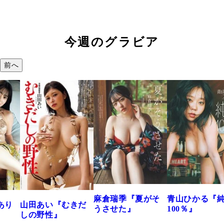
今週のグラビア
前へ
麻倉瑞季『夏がそ
青山ひかる『
あり
山田あい『むきだ
うさせた』
100％』
しの野性』