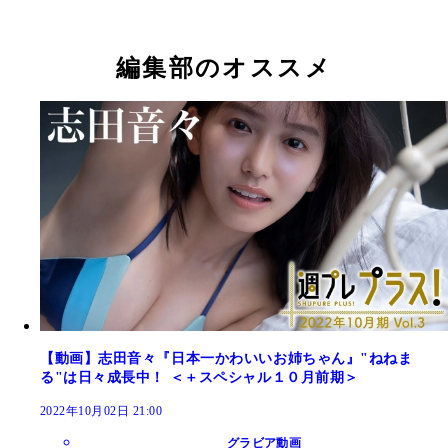
編集部のオススメ
デジタル写真集『日本一かわいいお姉ちゃん～prolog
最高のアゲアゲキャンプ！ 女子大生のGW（撮影
『日本一かわいいお姉ちゃん～prologue～』撮影／
『最高のアゲアゲキャンプ！ 女子大生のGW』撮
～』（撮影／中村和孝）より。過去最高に大人な“
藤佑一）より。妹にチューをせがむ「ねねまる」、
孝 価格／550円（税込） 現在放送中の『仮面ライ
佐藤佑一 価格／880円（税込） 昨年の本誌キャン
る”が見られるとか？ 完全版は『週プレ プラス！
な感じ？
ギーツ』にて、桜井景和（仮面ライダータイクーン
にて掲載された、ねねまるのキャンプグラビアで
チェック！
お姉ちゃん・沙羅役を好演中。日曜の朝を癒す「日
川辺でフリスビーをして、水着になってはしゃいで
かわいいお姉ちゃん」が週プレだけに見せてくれた
行りのテントサウナにも挑戦しては、気持ち良さそ
モードな一面にウットリ。特に、本コラムで紹介し
汗を流しています。最後は、畳の部屋でゴロゴロ
るニットワンピのカットは、でこ出しヘアも含めて
と……。キャンプは初体験だそうですが、撮影で行
段のねねまるとはかなり遠い姿なんだとか。それで
ウトドアは大好きなんだとか！ とにかくニコニコ
似合いのたたずまい。優しくて、かわいくて、癒さ
そうで、見ているこちらまでうれしい気持ちになっ
る。ねねまるは、最高のお姉ちゃん♡
います。
【動画】志田音々『日本一かわいいお姉ちゃん』"ねねま
る"は日々成長中！ ＜＋スペシャル１０月前期＞
2022年10月02日 21:00
グラビア動画