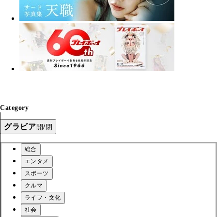
Category
グラビア
開/閉
総合
エンタメ
スポーツ
クルマ
ライフ・文化
社会