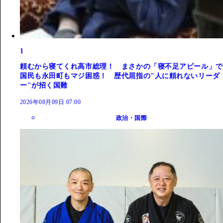
1
頼むから寝てくれ高市総理！ まさかの「寝不足アピール」で
国民も永田町もマジ困惑！ 歴代屈指の"人に頼れないリーダ
ー"が招く国難
2026年08月09日 07:00
政治・国際