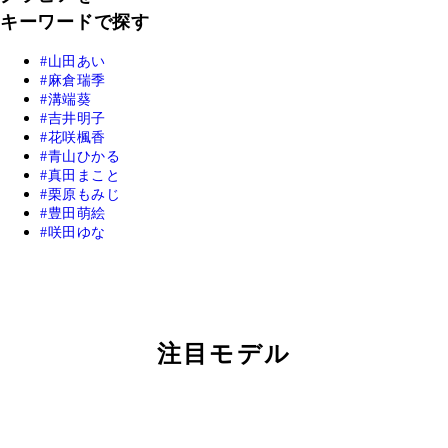
キーワードで探す
山田あい
麻倉瑞季
溝端葵
吉井明子
花咲楓香
青山ひかる
真田まこと
栗原もみじ
豊田萌絵
咲田ゆな
注目モデル