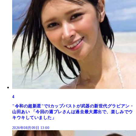
4
"令和の超新星"でIカップバストが武器の新世代グラビアン・
山田あい 「今回の週プレさんは過去最大露出で、楽しみでウ
キウキしていました」
2026年08月09日 13:00