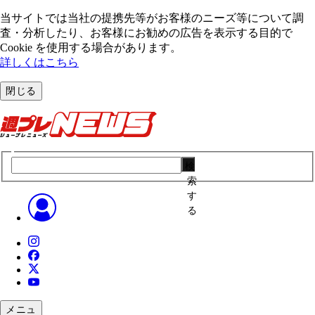
当サイトでは当社の提携先等がお客様のニーズ等について調
査・分析したり、お客様にお勧めの広告を表⽰する⽬的で
Cookie を使⽤する場合があります。
詳しくはこちら
閉じる
検
索
す
る
メニュ