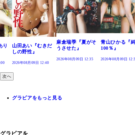
溝端 葵『もう
つの、あおい
で。』
2026年08月09日 12:
麻倉瑞季『夏がそ
青山ひかる『純度
きだ
うさせた』
100％』
2026年08月09日 12:35
2026年08月09日 12:30
:40
次へ
グラビアをもっと見る
グラビアを