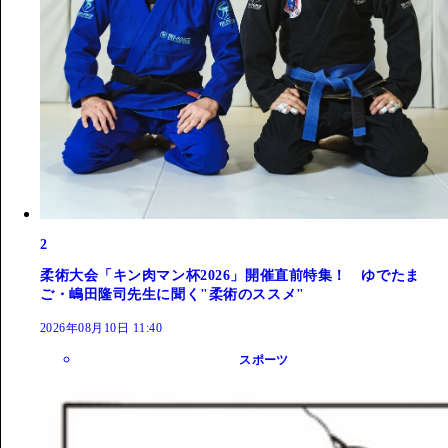
2
柔術大会「キン肉マン杯2026」開催直前特集！ ゆでたま
ご・嶋田隆司先生に聞く"柔術のススメ"
2026年08月10日 11:40
スポーツ