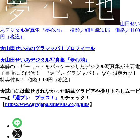
山田せい
あデジタル写真集『夢心地』 撮影／細居幸次郎 価格／1100
円（税込）
★山田せいあのグラジャパ！プロフィール
★山田せいあデジタル写真集『夢心地』
本誌のアザーカットをパッケージしたデジタル写真集が主要電
子書店にて配信！ 『週プレ グラジャパ！』なら 限定カット
特典付き!! 価格1100円（税込）
★誌面には載せきれなかった秘蔵グラビアや撮り下ろしムービ
ーは
『週プレ プラス！』
をチェック！
【
https://www.grajapa.shueisha.co.jp/plus
】