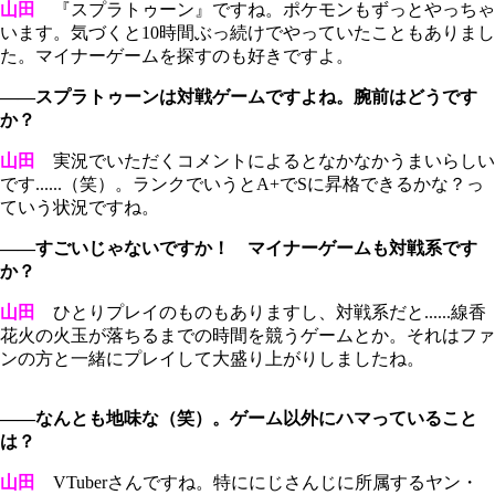
山田
『スプラトゥーン』ですね。ポケモンもずっとやっちゃ
います。気づくと10時間ぶっ続けでやっていたこともありまし
た。マイナーゲームを探すのも好きですよ。
――スプラトゥーンは対戦ゲームですよね。腕前はどうです
か？
山田
実況でいただくコメントによるとなかなかうまいらしい
です......（笑）。ランクでいうとA+でSに昇格できるかな？っ
ていう状況ですね。
――すごいじゃないですか！ マイナーゲームも対戦系です
か？
山田
ひとりプレイのものもありますし、対戦系だと......線香
花火の火玉が落ちるまでの時間を競うゲームとか。それはファ
ンの方と一緒にプレイして大盛り上がりしましたね。
――なんとも地味な（笑）。ゲーム以外にハマっていること
は？
山田
VTuberさんですね。特ににじさんじに所属するヤン・