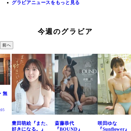
グラビアニュースをもっと見る
今週のグラビア
前へ
た、
斎藤恭代
咲田ゆな
藤水咲桜『花
』
『BOUND』
『Sunflower』
だまり』