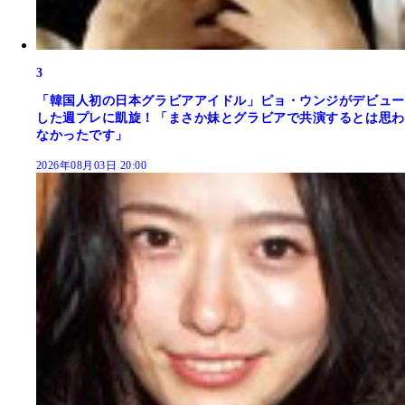
3
「韓国人初の日本グラビアアイドル」ピョ・ウンジがデビュー
した週プレに凱旋！「まさか妹とグラビアで共演するとは思わ
なかったです」
2026年08月03日 20:00