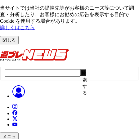
当サイトでは当社の提携先等がお客様のニーズ等について調
査・分析したり、お客様にお勧めの広告を表⽰する⽬的で
Cookie を使⽤する場合があります。
詳しくはこちら
閉じる
検
索
す
る
メニュ