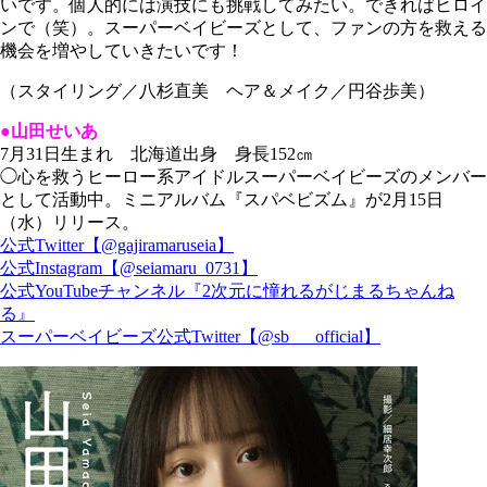
いです。個人的には演技にも挑戦してみたい。できればヒロイ
ンで（笑）。スーパーベイビーズとして、ファンの方を救える
機会を増やしていきたいです！
（スタイリング／八杉直美 ヘア＆メイク／円谷歩美）
●山田せいあ
7月31日生まれ 北海道出身 身長152㎝
◯心を救うヒーロー系アイドルスーパーベイビーズのメンバー
として活動中。ミニアルバム『スパベビズム』が2月15日
（水）リリース。
公式Twitter【@gajiramaruseia】
公式Instagram【@seiamaru_0731】
公式YouTubeチャンネル『2次元に憧れるがじまるちゃんね
る』
スーパーベイビーズ公式Twitter【@sb___official】