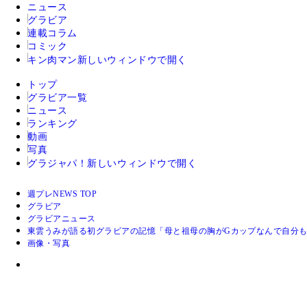
ニュース
グラビア
連載コラム
コミック
キン肉マン
新しいウィンドウで開く
トップ
グラビア一覧
ニュース
ランキング
動画
写真
グラジャパ！
新しいウィンドウで開く
週プレNEWS TOP
グラビア
グラビアニュース
東雲うみが語る初グラビアの記憶「母と祖母の胸がGカップなんで自分
画像・写真