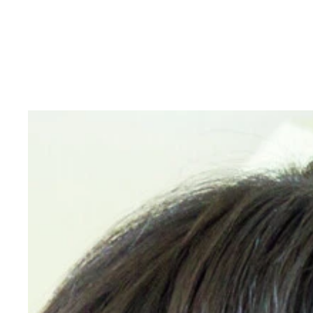
東雲うみデジタル写真集『メガネ女子の誘惑』撮影／Tak