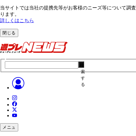
当サイトでは当社の提携先等がお客様のニーズ等について調査・
ります。
詳しくはこちら
閉じる
検
索
す
る
メニュ