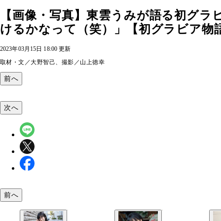
【画像・写真】東雲うみが語る初グラ
けるかなって（笑）」【初グラビア物語】
2023年03月15日 18:00 更新
取材・文／大野智己、撮影／山上徳幸
前へ
次へ
前へ