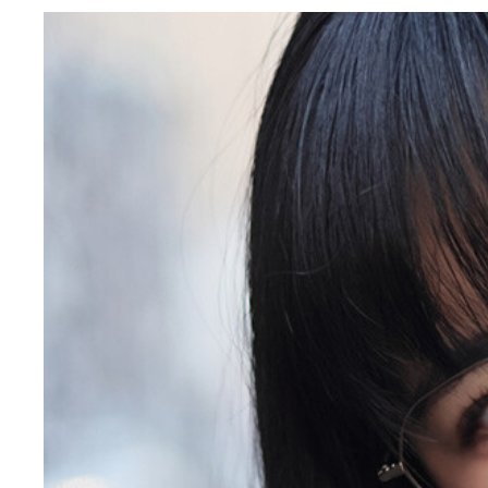
東雲うみさんのグラビアデビューのきっかけは？
東雲うみ