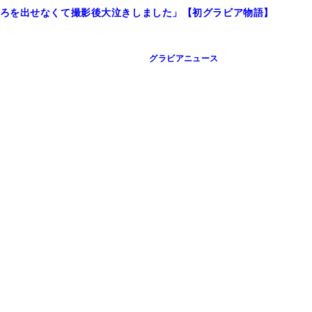
ろを出せなくて撮影後大泣きしました」【初グラビア物語】
グラビアニュース
o Dec.）
／井上太郎）