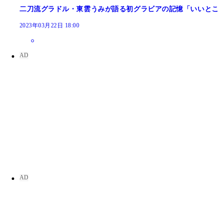
二刀流グラドル・東雲うみが語る初グラビアの記憶「いいとこ
2023年03月22日 18:00
東雲うみ『週刊プレイボーイ』2023年5号（撮影／Take
東雲うみ『週刊プレイボーイ』2020年18号（撮影
東雲うみ
東雲うみ