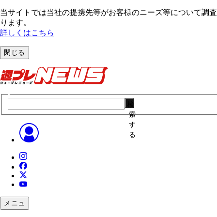
当サイトでは当社の提携先等がお客様のニーズ等について調査・
ります。
詳しくはこちら
閉じる
検
索
す
る
メニュ