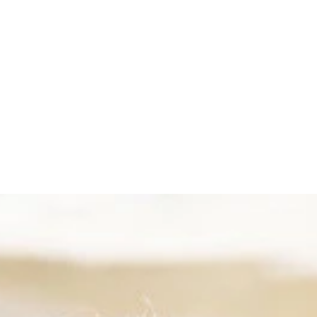
撮影／細居幸次郎）より
t the beginning』（撮影／細居幸次郎）より
撮影／細居幸次郎）より
居幸次郎）価格1,100円（税込）