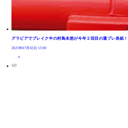
グラビアでブレイク中の村島未悠が今年２回目の週プレ表紙！
2023年07月02日 13:00
村島未悠 最新号2023年7月3日（月）発売『週刊
村島未悠 2023年1月4日（月）発売『週刊プレイ
村島未悠ファースト写真集『むらみゆ』（撮影／HI