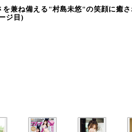
を兼ね備える"村島未悠"の笑顔に癒さ
ージ目)