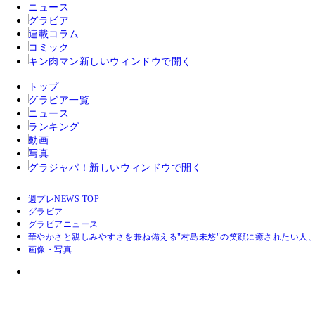
ニュース
グラビア
連載コラム
コミック
キン肉マン
新しいウィンドウで開く
トップ
グラビア一覧
ニュース
ランキング
動画
写真
グラジャパ！
新しいウィンドウで開く
週プレNEWS TOP
グラビア
グラビアニュース
華やかさと親しみやすさを兼ね備える"村島未悠"の笑顔に癒されたい人
画像・写真