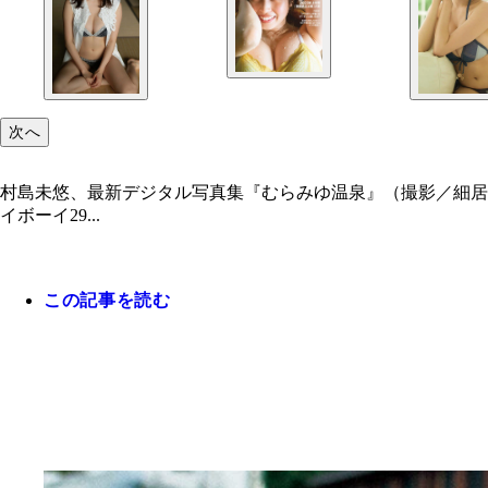
次へ
村島未悠、最新デジタル写真集『むらみゆ温泉』（撮影／細居幸次郎
イボーイ29...
この記事を読む
村島未悠特集