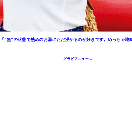
「"無"の状態で熱めのお湯にただ浸かるのが好きです。めっちゃ地
グラビアニュース
プレイボーイ29号』（撮影／細居幸次郎）表紙
ボーイ3&4合併号』（撮影／笠井爾示）表紙
ROKAZU）表紙