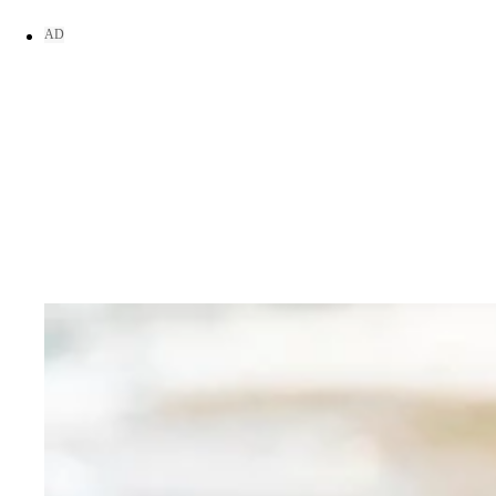
村島未悠、最新デジタル写真集『むらみゆ温泉』（
週プレでの再スタートとなったデジタル写真集『Begin a
村島未悠 最新デジタル写真集『むらみゆ温泉』（
村島未悠デジタル写真集『むらみゆ温泉』（撮影／細