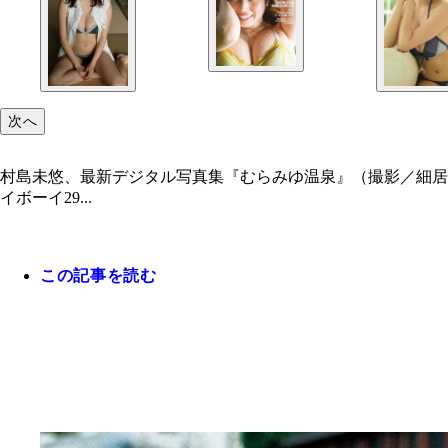
次へ
村島未悠、最新デジタル写真集『むらみゆ温泉』（撮影／細居幸次郎
イボーイ29...
この記事を読む
村島未悠特集