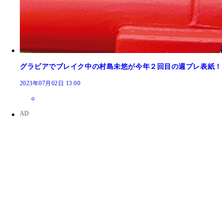
グラビアでブレイク中の村島未悠が今年２回目の週プレ表紙！
2023年07月02日 13:00
村島未悠 最新号2023年7月3日（月）発売『週刊
村島未悠 2023年1月4日（月）発売『週刊プレイ
村島未悠ファースト写真集『むらみゆ』（撮影／HI