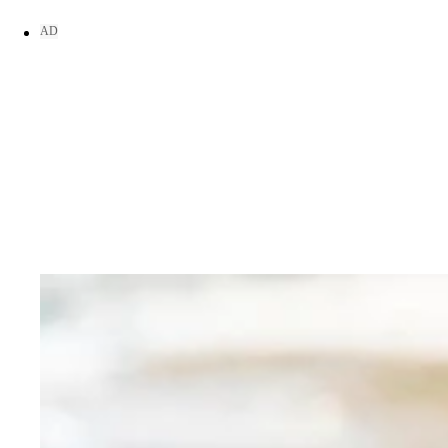
村島未悠、最新デジタル写真集『むらみゆ温泉』（
週プレでの再スタートとなったデジタル写真集『Begin a
村島未悠 最新デジタル写真集『むらみゆ温泉』（
村島未悠デジタル写真集『むらみゆ温泉』（撮影／細