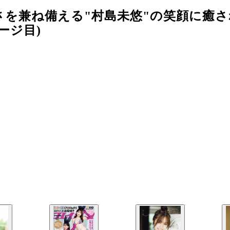
を兼ね備える"村島未悠"の笑顔に癒さ
ージ目)