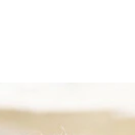
撮影／細居幸次郎）より
t the beginning』（撮影／細居幸次郎）より
撮影／細居幸次郎）より
居幸次郎）価格1,100円（税込）