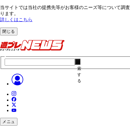
当サイトでは当社の提携先等がお客様のニーズ等について調査・
ります。
詳しくはこちら
閉じる
検
索
す
る
メニュ