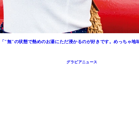
「"無"の状態で熱めのお湯にただ浸かるのが好きです。めっちゃ地
グラビアニュース
プレイボーイ29号』（撮影／細居幸次郎）表紙
ボーイ3&4合併号』（撮影／笠井爾示）表紙
ROKAZU）表紙