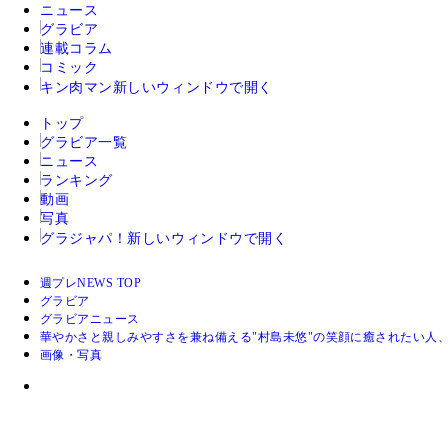
ニュース
グラビア
連載コラム
コミック
キン肉マン
新しいウィンドウで開く
トップ
グラビア一覧
ニュース
ランキング
動画
写真
グラジャパ！
新しいウィンドウで開く
週プレNEWS TOP
グラビア
グラビアニュース
華やかさと親しみやすさを兼ね備える"村島未悠"の笑顔に癒されたい人
画像・写真