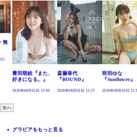
萌絵『また、
斎藤恭代
咲田ゆな
藤水咲
になる。』
『BOUND』
『Sunflower』
だまり
8月02日 12:40
2026年08月02日 12:35
2026年08月02日 12:30
2026年08
次へ
グラビアをもっと見る