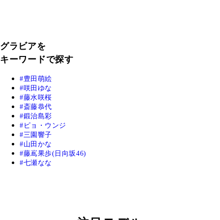
グラビアを
キーワードで探す
豊田萌絵
咲田ゆな
藤水咲桜
斎藤恭代
鍛治島彩
ピョ・ウンジ
三園響子
山田かな
藤嶌果歩(日向坂46)
七瀬なな