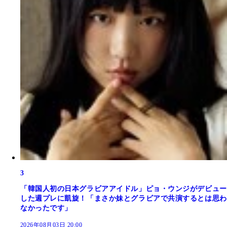
3
「韓国人初の日本グラビアアイドル」ピョ・ウンジがデビュー
した週プレに凱旋！「まさか妹とグラビアで共演するとは思わ
なかったです」
2026年08月03日 20:00