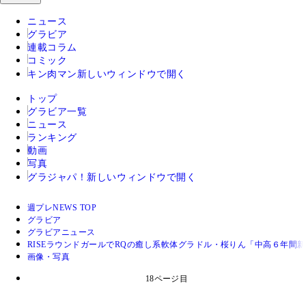
ニュース
グラビア
連載コラム
コミック
キン肉マン
新しいウィンドウで開く
トップ
グラビア一覧
ニュース
ランキング
動画
写真
グラジャパ！
新しいウィンドウで開く
週プレNEWS TOP
グラビア
グラビアニュース
RISEラウンドガールでRQの癒し系軟体グラドル・桜りん「中高６年
画像・写真
18ページ目