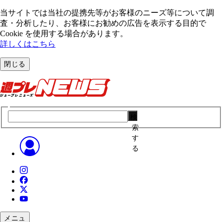
当サイトでは当社の提携先等がお客様のニーズ等について調
査・分析したり、お客様にお勧めの広告を表⽰する⽬的で
Cookie を使⽤する場合があります。
詳しくはこちら
閉じる
検
索
す
る
メニュ