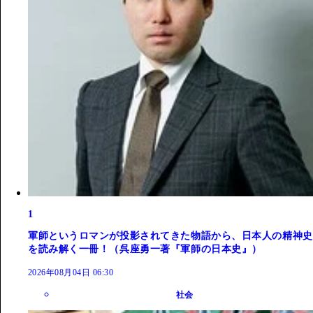
1
軍師というロマンが投影されてきた物語から、日本人の精神史
を読み解く一冊！（呉座勇一著『軍師の日本史』）
2026年08月04日 06:30
社会