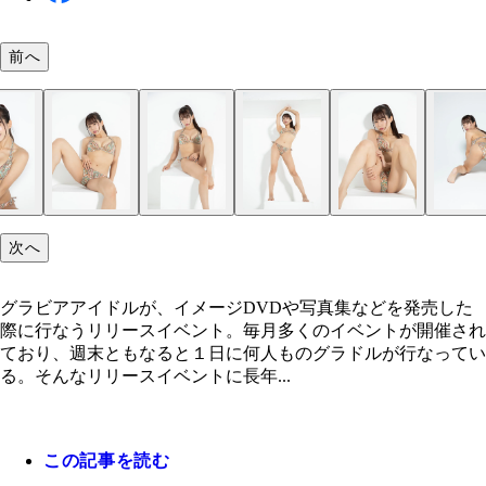
前へ
桜りん
桜りん
桜りん
桜りん
次へ
グラビアアイドルが、イメージDVDや写真集などを発売した
際に行なうリリースイベント。毎月多くのイベントが開催され
ており、週末ともなると１日に何人ものグラドルが行なってい
る。そんなリリースイベントに長年...
この記事を読む