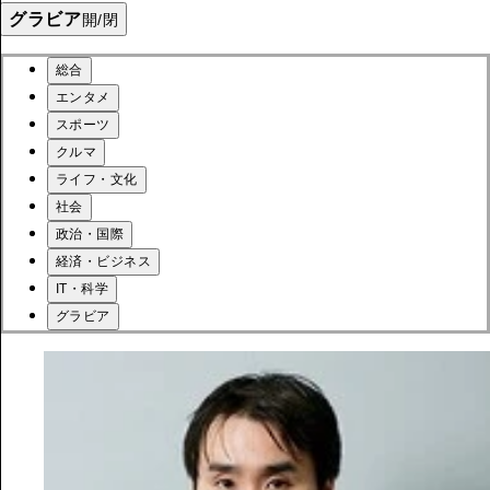
グラビア
開/閉
総合
エンタメ
スポーツ
クルマ
ライフ・文化
社会
政治・国際
経済・ビジネス
IT・科学
グラビア