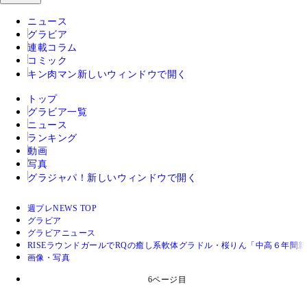
ニュース
グラビア
連載コラム
コミック
キン肉マン
新しいウィンドウで開く
トップ
グラビア一覧
ニュース
ランキング
動画
写真
グラジャパ！
新しいウィンドウで開く
週プレNEWS TOP
グラビア
グラビアニュース
RISEラウンドガールでRQの癒し系軟体グラドル・桜りん「中高６年
画像・写真
6ページ目