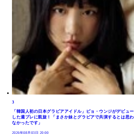
3
「韓国人初の日本グラビアアイドル」ピョ・ウンジがデビュー
した週プレに凱旋！「まさか妹とグラビアで共演するとは思わ
なかったです」
2026年08月03日 20:00