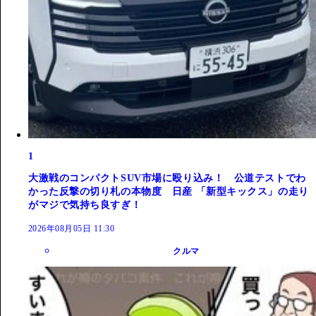
1
大激戦のコンパクトSUV市場に殴り込み！ 公道テストでわ
かった反撃の切り札の本物度 日産 「新型キックス」の走り
がマジで気持ち良すぎ！
2026年08月05日 11:30
クルマ