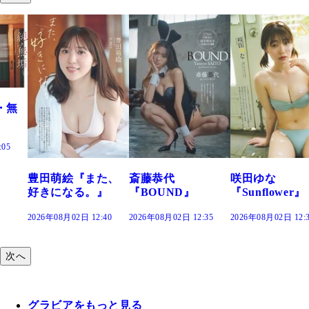
た、
斎藤恭代
咲田ゆな
藤水咲桜『花
』
『BOUND』
『Sunflower』
だまり』
:40
2026年08月02日 12:35
2026年08月02日 12:30
2026年08月02日 12:
次へ
グラビアをもっと見る