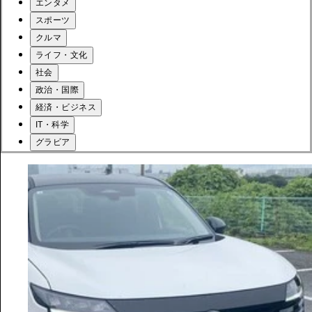
エンタメ
スポーツ
クルマ
ライフ・文化
社会
政治・国際
経済・ビジネス
IT・科学
グラビア