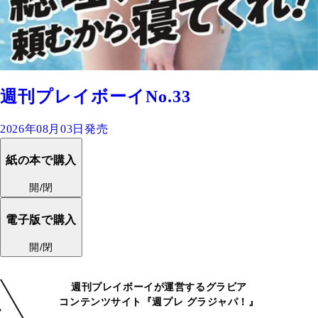
週刊プレイボーイNo.33
2026年08月03日発売
紙の本で購入
開/閉
電子版で購入
開/閉
週刊プレイボーイが運営するグラビア
コンテンツサイト『週プレ グラジャパ！』