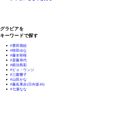
グラビアを
キーワードで探す
豊田萌絵
咲田ゆな
藤水咲桜
斎藤恭代
鍛治島彩
ピョ・ウンジ
三園響子
山田かな
藤嶌果歩(日向坂46)
七瀬なな