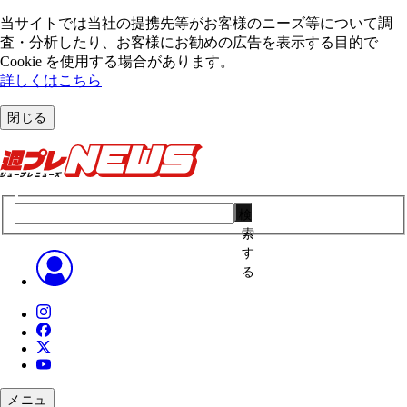
当サイトでは当社の提携先等がお客様のニーズ等について調
査・分析したり、お客様にお勧めの広告を表⽰する⽬的で
Cookie を使⽤する場合があります。
詳しくはこちら
閉じる
検
索
す
る
メニュ