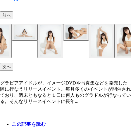
前へ
桜りん
桜りん
桜りん
桜りん
次へ
グラビアアイドルが、イメージDVDや写真集などを発売した
際に行なうリリースイベント。毎月多くのイベントが開催され
ており、週末ともなると１日に何人ものグラドルが行なってい
る。そんなリリースイベントに長年...
この記事を読む