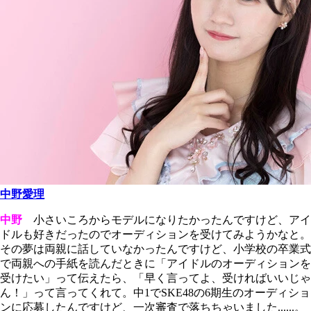
中野愛理
中野
小さいころからモデルになりたかったんですけど、アイ
ドルも好きだったのでオーディションを受けてみようかなと。
その夢は両親に話していなかったんですけど、小学校の卒業式
で両親への手紙を読んだときに「アイドルのオーディションを
受けたい」って伝えたら、「早く言ってよ、受ければいいじゃ
ん！」って言ってくれて。中1でSKE48の6期生のオーディショ
ンに応募したんですけど、一次審査で落ちちゃいました......。