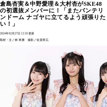
倉島杏実＆中野愛理＆大村杏がSKE48
の初選抜メンバーに！「またバンテリ
ンドーム ナゴヤに立てるよう頑張りた
い！」
2024年02月27日 12:10 更新
取材・文／林 将勝 撮影／佐賀章広