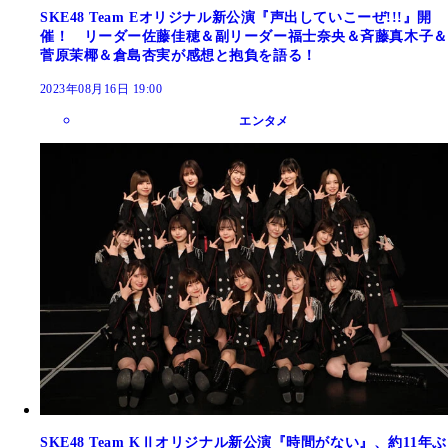
SKE48 Team Eオリジナル新公演『声出していこーぜ!!!』開
催！ リーダー佐藤佳穂＆副リーダー福士奈央＆斉藤真木子＆
菅原茉椰＆倉島杏実が感想と抱負を語る！
2023年08月16日 19:00
エンタメ
SKE48 Team KⅡオリジナル新公演『時間がない』、約11年ぶ