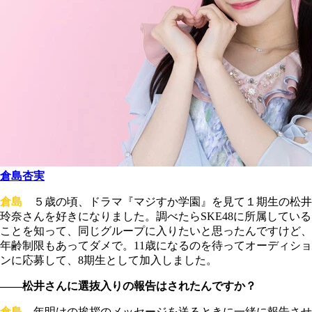
倉島杏実
倉島
５歳の頃、ドラマ『マジすか学園』を見て１期生の松井
玲奈さんを好きになりました。調べたらSKE48に所属している
ことを知って、同じグループに入りたいと思ったんですけど、
年齢制限もあってダメで。11歳になるのを待ってオーディショ
ンに応募して、8期生として加入しました。
――松井さんに選抜入りの報告はされたんですか？
倉島
年明けの挨拶のメッセージを送るときに一緒に報告させ