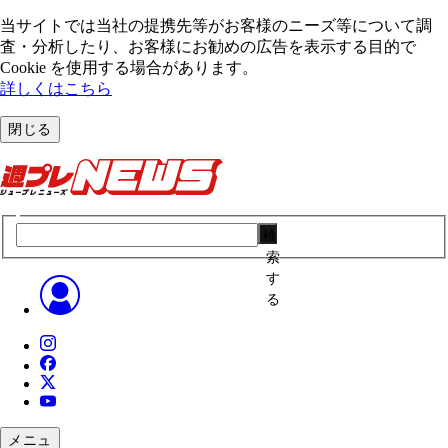
当サイトでは当社の提携先等がお客様のニーズ等について調
査・分析したり、お客様にお勧めの広告を表⽰する⽬的で
Cookie を使⽤する場合があります。
詳しくはこちら
閉じる
検
索
す
る
メニュ