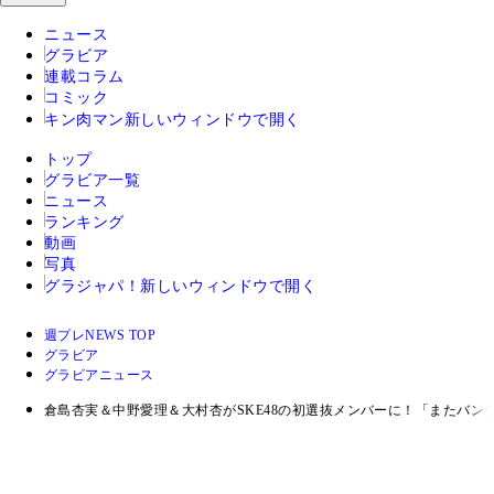
ニュース
グラビア
連載コラム
コミック
キン肉マン
新しいウィンドウで開く
トップ
グラビア一覧
ニュース
ランキング
動画
写真
グラジャパ！
新しいウィンドウで開く
週プレNEWS TOP
グラビア
グラビアニュース
倉島杏実＆中野愛理＆大村杏がSKE48の初選抜メンバーに！「またバン