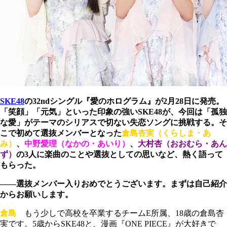
SKE48
の32ndシングル『愛のホログラム』が2月28日に発売。
「笑顔」「元気」といった印象の強いSKE48が、今回は「孤独
な愛」がテーマのシリアスで切ない失恋ソングに挑戦する。そ
こで初めて選抜メンバーとなった
倉島杏実（くらしま・あ
み）
、
中野愛理（なかの・あいり）
、
大村杏（おおむら・あん
ず）
の3人に楽曲のことや選抜としての思いなど、熱く語って
もらった。
――選抜メンバー入りおめでとうございます。まずは自己紹介
からお願いします。
倉島
もう少しで高校を卒業するチームE所属、18歳の倉島杏
実です。5歳からSKE48と、漫画『ONE PIECE』が大好きで