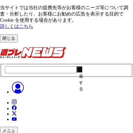
当サイトでは当社の提携先等がお客様のニーズ等について調
査・分析したり、お客様にお勧めの広告を表⽰する⽬的で
Cookie を使⽤する場合があります。
詳しくはこちら
閉じる
検
索
す
る
メニュ