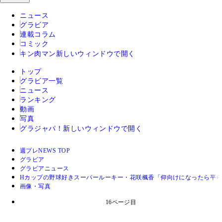
ニュース
グラビア
連載コラム
コミック
キン肉マン
新しいウィンドウで開く
トップ
グラビア一覧
ニュース
ランキング
動画
写真
グラジャパ！
新しいウィンドウで開く
週プレNEWS TOP
グラビア
グラビアニュース
Hカップの野球好きスーパールーキー・花咲楓香「仰向けになったら平
画像・写真
16ページ目