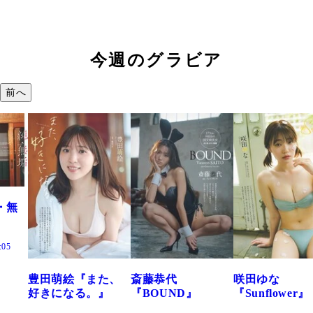
今週のグラビア
前へ
た、
斎藤恭代
咲田ゆな
藤水咲桜『花
』
『BOUND』
『Sunflower』
だまり』