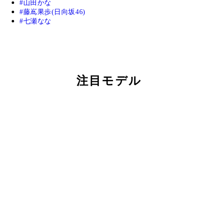
山田かな
藤嶌果歩(日向坂46)
七瀬なな
注目モデル