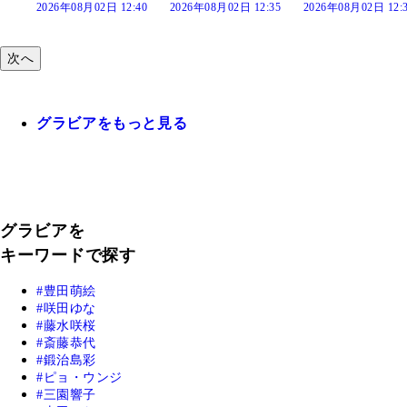
:40
2026年08月02日 12:35
2026年08月02日 12:30
2026年08月02日 12:
次へ
グラビアをもっと見る
グラビアを
キーワードで探す
豊田萌絵
咲田ゆな
藤水咲桜
斎藤恭代
鍛治島彩
ピョ・ウンジ
三園響子