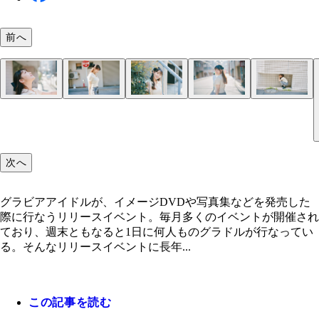
前へ
花咲楓香
花咲楓香
花咲楓香
花咲楓香
花咲楓香
花咲楓香
花咲楓香
花咲楓香
花咲楓香
次へ
グラビアアイドルが、イメージDVDや写真集などを発売した
際に行なうリリースイベント。毎月多くのイベントが開催され
ており、週末ともなると1日に何人ものグラドルが行なってい
る。そんなリリースイベントに長年...
この記事を読む