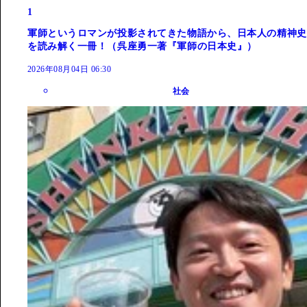
1
軍師というロマンが投影されてきた物語から、日本人の精神史
を読み解く一冊！（呉座勇一著『軍師の日本史』）
2026年08月04日 06:30
社会