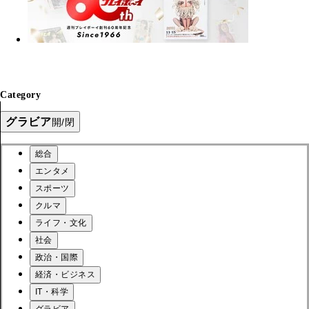
Category
グラビア
開/閉
総合
エンタメ
スポーツ
クルマ
ライフ・文化
社会
政治・国際
経済・ビジネス
IT・科学