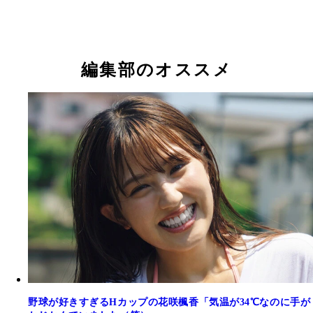
花咲楓香
花咲楓香
花咲楓香
花咲楓香
花咲楓香
花咲楓香
花咲楓香
花咲楓香
花咲楓香
編集部のオススメ
野球が好きすぎるHカップの花咲楓香「気温が34℃なのに手が