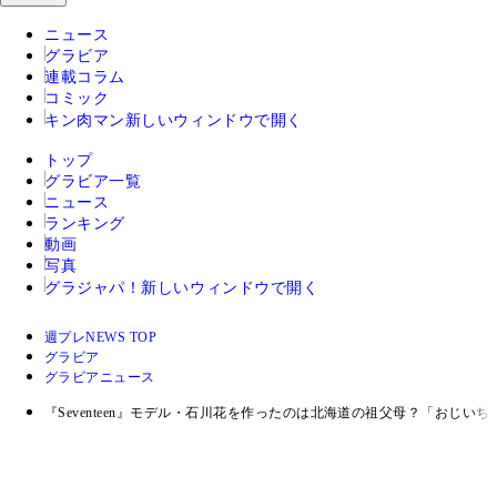
ニュース
グラビア
連載コラム
コミック
キン肉マン
新しいウィンドウで開く
トップ
グラビア一覧
ニュース
ランキング
動画
写真
グラジャパ！
新しいウィンドウで開く
週プレNEWS TOP
グラビア
グラビアニュース
『Seventeen』モデル・石川花を作ったのは北海道の祖父母？「おじいちゃん