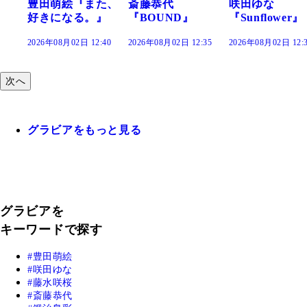
た、
斎藤恭代
咲田ゆな
藤水咲桜『花
』
『BOUND』
『Sunflower』
だまり』
:40
2026年08月02日 12:35
2026年08月02日 12:30
2026年08月02日 12:
次へ
グラビアをもっと見る
グラビアを
キーワードで探す
豊田萌絵
咲田ゆな
藤水咲桜
斎藤恭代