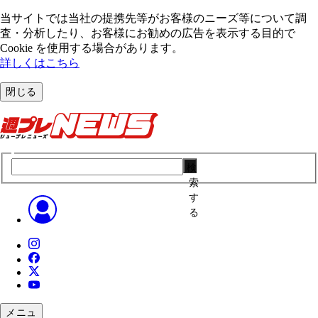
当サイトでは当社の提携先等がお客様のニーズ等について調
査・分析したり、お客様にお勧めの広告を表⽰する⽬的で
Cookie を使⽤する場合があります。
詳しくはこちら
閉じる
検
索
す
る
メニュ