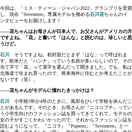
今回は、「ミス・ティーン・ジャパン2022」グランプリを受賞
し、現在『Seventeen』専属モデルを務める
石川花
ちゃんのイ
ンタビューをお届けします！
――花ちゃんはお母さんが日本人で、お父さんがアメリカの方
ですよね。「花」と書いて「はんな」と読むのは、珍しいと思
うけど。
石川
そうですよね。初対面だとまず「はな」って呼ばれま
す。欧米だと「ハンナ」っていう名前が多いらしいので、その
当て字で「花」って漢字を選んだって聞きました。でも、私は
北海道で生まれ育ったので、将来海外に住むとか考えたことが
ないです（笑）。
――花ちゃんがモデルに憧れたきっかけは？
石川
小学校3年か4年のときに、風邪をひいて学校を休んだこ
とがあるんです。そのとき、お母さんが『ニコ☆プチ』ってい
う小学生向けのファッション誌を買ってきてくれて。モデルの
女の子がすごくかわいかったので、それからファッション誌を
読むようになって、『ニコラ』『Popteen』『Seventeen』と一