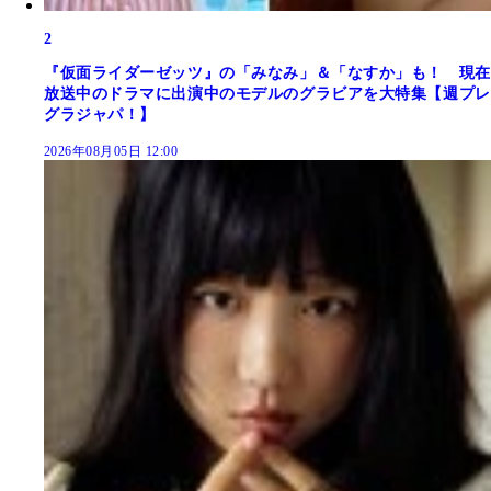
2
『仮面ライダーゼッツ』の「みなみ」＆「なすか」も！ 現在
放送中のドラマに出演中のモデルのグラビアを大特集【週プレ
グラジャパ！】
2026年08月05日 12:00