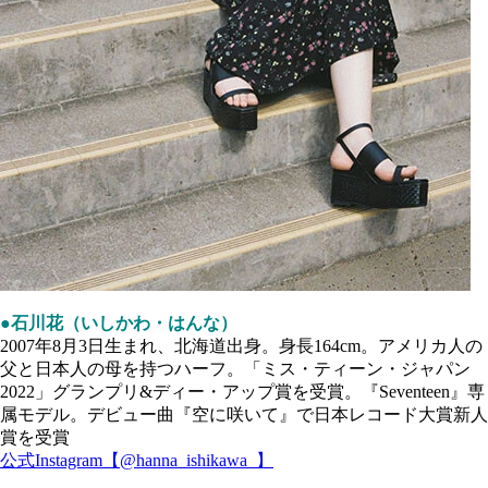
●石川花（いしかわ・はんな）
2007年8月3日生まれ、北海道出身。身長164cm。アメリカ人の
父と日本人の母を持つハーフ。「ミス・ティーン・ジャパン
2022」グランプリ&ディー・アップ賞を受賞。『Seventeen』専
属モデル。デビュー曲『空に咲いて』で日本レコード大賞新人
賞を受賞
公式Instagram【@hanna_ishikawa_】