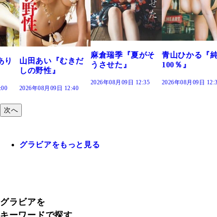
溝端 葵『もう
つの、あおい
で。』
2026年08月09日 12:
麻倉瑞季『夏がそ
青山ひかる『純度
きだ
うさせた』
100％』
2026年08月09日 12:35
2026年08月09日 12:30
:40
次へ
グラビアをもっと見る
グラビアを
キーワードで探す