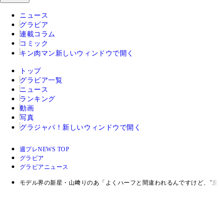
ニュース
グラビア
連載コラム
コミック
キン肉マン
新しいウィンドウで開く
トップ
グラビア一覧
ニュース
ランキング
動画
写真
グラジャパ！
新しいウィンドウで開く
週プレNEWS TOP
グラビア
グラビアニュース
モデル界の新星・山﨑りのあ「よくハーフと間違われるんですけど、"京都と滋