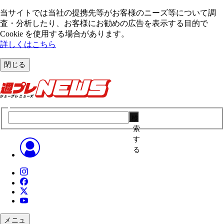
当サイトでは当社の提携先等がお客様のニーズ等について調
査・分析したり、お客様にお勧めの広告を表⽰する⽬的で
Cookie を使⽤する場合があります。
詳しくはこちら
閉じる
検
索
す
る
メニュ