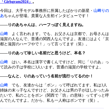
「Girlsgram2024」
。
今回は、大手モデル事務所に所属したばかりの新星・
山﨑りの
あ
ちゃんが登場。貴重な人生初インタビューです！
――りのあちゃんは、ハーフっぽく見えますね。
山﨑
よく言われます。でも、お父さんは京都で、お母さんは
滋賀の人なんで、普通の関西人なんですよ。友達にはよく「京
都と滋賀のハーフやで！」って言ってます（笑）。
――りのあって珍しい名前だと思うけど、本名？
山﨑
はい。本名は漢字で書くんですけど、同じ「りのあ」っ
て読みの子は学校に3人います。普通の滋賀の学校ですよ。
――なんと、りのあっていう名前が流行ってるのか！
山﨑
でも、友達からは「ボン」って呼ばれてます。私は3人
姉妹の末っ子なんですけど、お父さんは男の子がほしかったみ
たいで、私のことをボン（関西で「坊」の意味）ってずっと呼
んでたんですよ。だから、私も一人称はボンです（笑）。