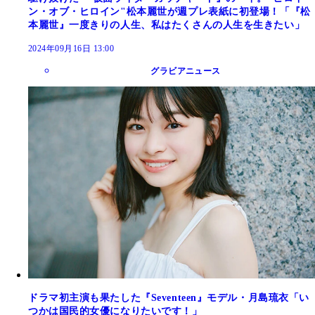
ン・オブ・ヒロイン"松本麗世が週プレ表紙に初登場！「『松
本麗世』一度きりの人生、私はたくさんの人生を生きたい」
2024年09月16日 13:00
グラビアニュース
ドラマ初主演も果たした『Seventeen』モデル・月島琉衣「い
つかは国民的女優になりたいです！」