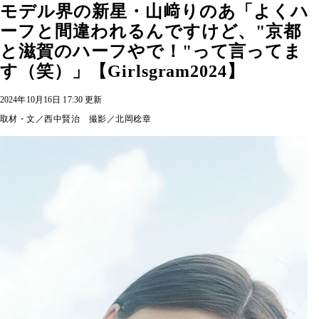
モデル界の新星・山﨑りのあ「よくハ
ーフと間違われるんですけど、"京都
と滋賀のハーフやで！"って言ってま
す（笑）」【Girlsgram2024】
2024年10月16日 17:30 更新
取材・文／西中賢治 撮影／北岡稔章