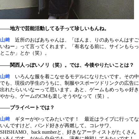
――地方で芸能活動してる子って珍しいもんね。
山﨑
近所のおばあちゃんは、「ほんま、りのあちゃんはすご
いねー」って言ってくれます。「有名なる前に、サインもらっ
とこか」とか（笑）。
――関西人っぽいノリ（笑）。では、今後やりたいことは？
山﨑
いろんな服を着こなせるモデルになりたいです。その中
でも、現役の学生のうちに、制服やスポーツドリンクの広告に
出れたらいいなーって思います。あと、ゲームもめっちゃ好き
やから、ゲームのCMも楽しそうやなって（笑）。
――プライベートでは？
山﨑
ギターがやってみたいです！ 最近はライブに行ってな
いんですけど、バンド好きが再燃して。コレサワ、
SHISHAMO、back numberと、好きなアーティストがたくさん
いるんです。だから自分でも、演奏に挑戦してみたいです！