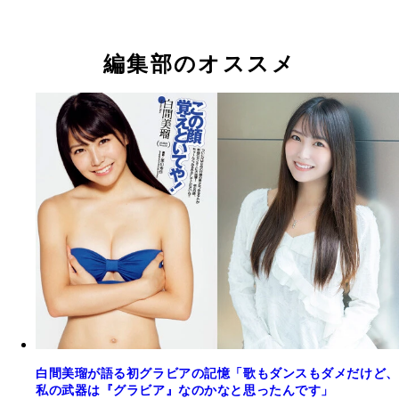
込） NMB48卒業後初となる写真集。ナチュラルで
白間美瑠
白間美瑠
気な雰囲気はそのままに、25歳となったからこそ
れる大人っぽいカットにも挑戦。「可愛さ」「美し
編集部のオススメ
「セクシーさ」のすべてが詰まった一冊。
白間美瑠が語る初グラビアの記憶「歌もダンスもダメだけど、
私の武器は『グラビア』なのかなと思ったんです」