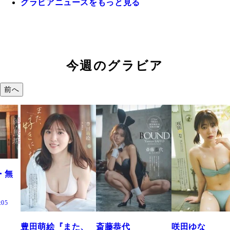
グラビアニュースをもっと見る
今週のグラビア
前へ
た、
斎藤恭代
咲田ゆな
藤水咲桜『花