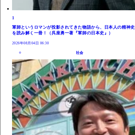
1
軍師というロマンが投影されてきた物語から、日本人の精神史
を読み解く一冊！（呉座勇一著『軍師の日本史』）
2026年08月04日 06:30
社会