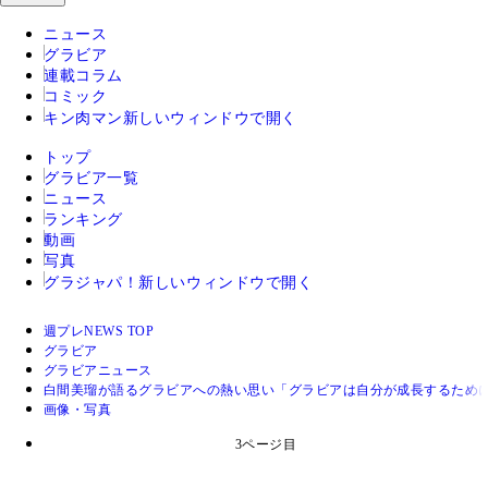
ニュース
グラビア
連載コラム
コミック
キン肉マン
新しいウィンドウで開く
トップ
グラビア一覧
ニュース
ランキング
動画
写真
グラジャパ！
新しいウィンドウで開く
週プレNEWS TOP
グラビア
グラビアニュース
白間美瑠が語るグラビアへの熱い思い「グラビアは自分が成長するため
画像・写真
3ページ目