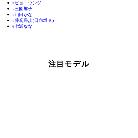
ピョ・ウンジ
三園響子
山田かな
藤嶌果歩(日向坂46)
七瀬なな
注目モデル