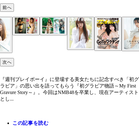
前へ
白間美瑠
白間美瑠
『週刊プレイボーイ』2018年24号（撮影／栗山秀
『週刊プレイボーイ』2020年37号（撮影／中村昇）
次へ
『週刊プレイボーイ』に登場する美女たちに記念すべき「初グ
ラビア」の思い出を語ってもらう『初グラビア物語～My First
Gravure Story～』。今回はNMB48を卒業し、現在アーティスト
とし...
この記事を読む
『LOVE RUSH』（撮影／中村和孝）
『週刊プレイボーイ』2021年27号（Takeo Dec.）よ
『Aventure』（撮影／東京祐）
『Aventure』 白間美瑠 撮影／東京祐 価格／3300円