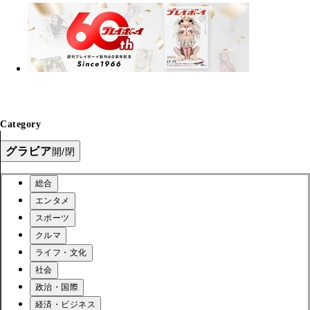
Category
グラビア
開/閉
総合
エンタメ
スポーツ
クルマ
ライフ・文化
社会
政治・国際
経済・ビジネス