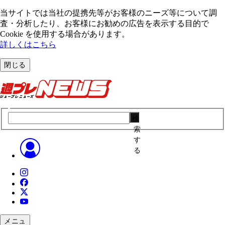
当サイトでは当社の提携先等がお客様のニーズ等について調
査・分析したり、お客様にお勧めの広告を表⽰する⽬的で
Cookie を使⽤する場合があります。
詳しくはこちら
閉じる
検
索
す
る
メニュ