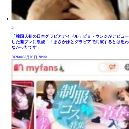
3
「韓国人初の日本グラビアアイドル」ピョ・ウンジがデビュー
した週プレに凱旋！「まさか妹とグラビアで共演するとは思わ
なかったです」
2026年08月03日 20:00