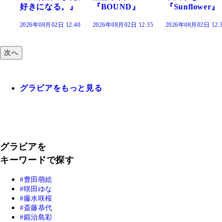
』
『BOUND』
『Sunflower』
だまり』
:40
2026年08月02日 12:35
2026年08月02日 12:30
2026年08月02日 12:
次へ
グラビアをもっと見る
グラビアを
キーワードで探す
豊田萌絵
咲田ゆな
藤水咲桜
斎藤恭代
鍛治島彩