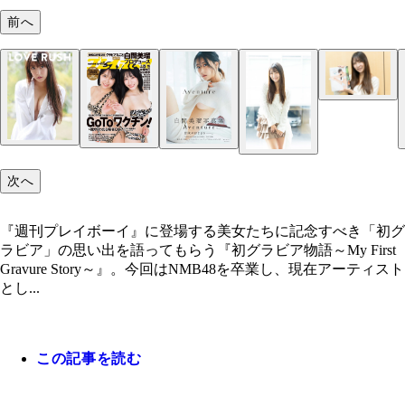
前へ
白間美瑠
白間美瑠
『週刊プレイボーイ』2018年24号（撮影／栗山秀
『週刊プレイボーイ』2020年37号（撮影／中村昇）
次へ
『週刊プレイボーイ』に登場する美女たちに記念すべき「初グ
ラビア」の思い出を語ってもらう『初グラビア物語～My First
Gravure Story～』。今回はNMB48を卒業し、現在アーティスト
とし...
この記事を読む
『LOVE RUSH』（撮影／中村和孝）
『週刊プレイボーイ』2021年27号（Takeo Dec.）よ
『Aventure』（撮影／東京祐）
『Aventure』 白間美瑠 撮影／東京祐 価格／3300円