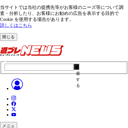
当サイトでは当社の提携先等がお客様のニーズ等について調
査・分析したり、お客様にお勧めの広告を表⽰する⽬的で
Cookie を使⽤する場合があります。
詳しくはこちら
閉じる
検
索
す
る
メニュ