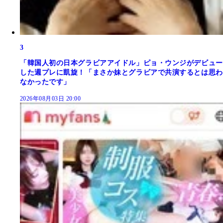
3
「韓国人初の日本グラビアアイドル」ピョ・ウンジがデビュー
した週プレに凱旋！「まさか妹とグラビアで共演するとは思わ
なかったです」
2026年08月03日 20:00