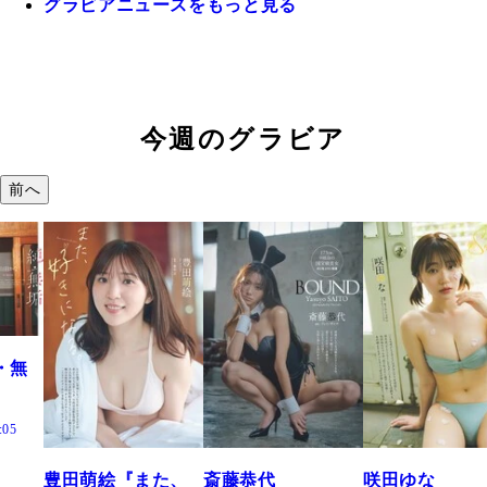
グラビアニュースをもっと見る
今週のグラビア
前へ
・無
:05
豊田萌絵『また、
斎藤恭代
咲田ゆな