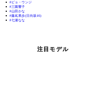
ピョ・ウンジ
三園響子
山田かな
藤嶌果歩(日向坂46)
七瀬なな
注目モデル