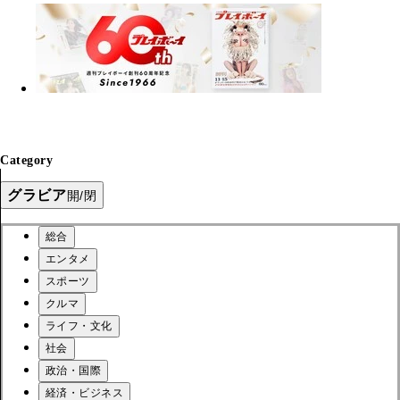
Category
グラビア
開/閉
総合
エンタメ
スポーツ
クルマ
ライフ・文化
社会
政治・国際
経済・ビジネス