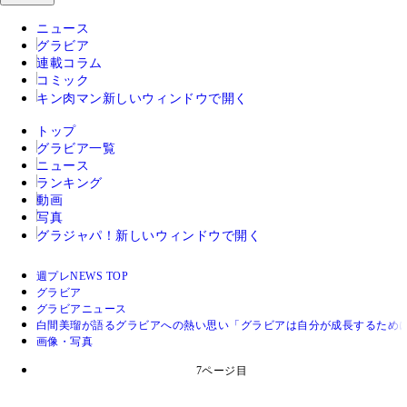
ニュース
グラビア
連載コラム
コミック
キン肉マン
新しいウィンドウで開く
トップ
グラビア一覧
ニュース
ランキング
動画
写真
グラジャパ！
新しいウィンドウで開く
週プレNEWS TOP
グラビア
グラビアニュース
白間美瑠が語るグラビアへの熱い思い「グラビアは自分が成長するため
画像・写真
7ページ目