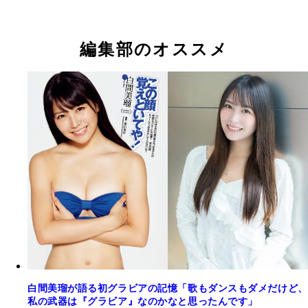
込） NMB48卒業後初となる写真集。ナチュラルで
白間美瑠
白間美瑠
気な雰囲気はそのままに、25歳となったからこそ
れる大人っぽいカットにも挑戦。「可愛さ」「美し
編集部のオススメ
「セクシーさ」のすべてが詰まった一冊。
白間美瑠が語る初グラビアの記憶「歌もダンスもダメだけど、
私の武器は『グラビア』なのかなと思ったんです」