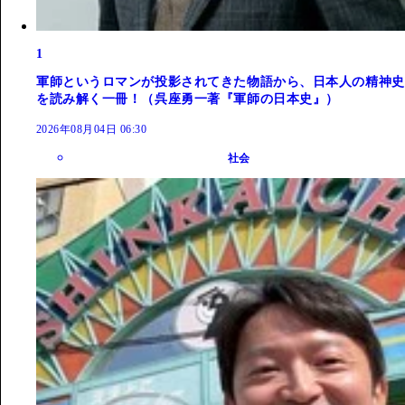
1
軍師というロマンが投影されてきた物語から、日本人の精神史
を読み解く一冊！（呉座勇一著『軍師の日本史』）
2026年08月04日 06:30
社会