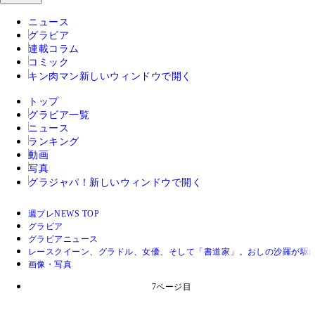
ニュース
グラビア
連載コラム
コミック
キン肉マン
新しいウィンドウで開く
トップ
グラビア一覧
ニュース
ランキング
動画
写真
グラジャパ！
新しいウィンドウで開く
週プレNEWS TOP
グラビア
グラビアニュース
レースクイーン、グラドル、女優、そして「書道家」。おしの沙羅が駆け
画像・写真
7ページ目