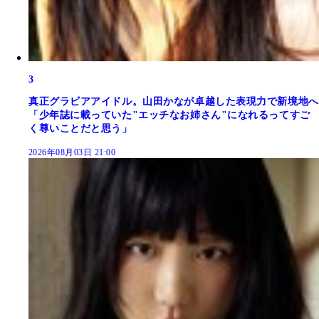
3
真正グラビアアイドル。山田かなが卓越した表現力で新境地へ
「少年誌に載っていた"エッチなお姉さん"になれるってすご
く尊いことだと思う」
2026年08月03日 21:00