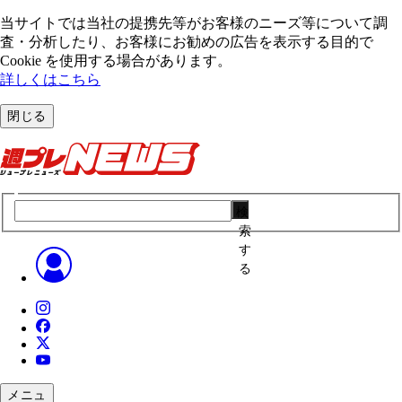
当サイトでは当社の提携先等がお客様のニーズ等について調
査・分析したり、お客様にお勧めの広告を表⽰する⽬的で
Cookie を使⽤する場合があります。
詳しくはこちら
閉じる
検
索
す
る
メニュ