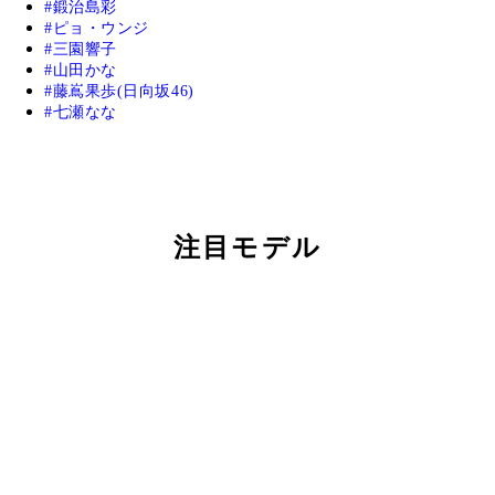
鍛治島彩
ピョ・ウンジ
三園響子
山田かな
藤嶌果歩(日向坂46)
七瀬なな
注目モデル