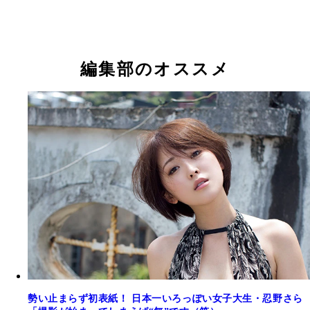
おしの沙羅
おしの沙羅
おしの沙羅
おしの沙羅
おしの沙羅
編集部のオススメ
勢い止まらず初表紙！ 日本一いろっぽい女子大生・忍野さら