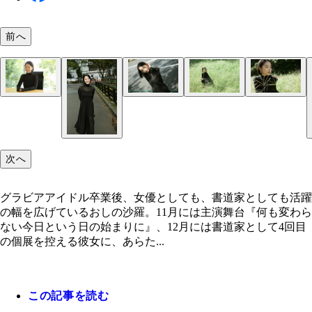
前へ
おしの沙羅
おしの沙羅
おしの沙羅
おしの沙羅
おしの沙羅
おしの沙羅
次へ
グラビアアイドル卒業後、女優としても、書道家としても活躍
の幅を広げているおしの沙羅。11月には主演舞台『何も変わら
ない今日という日の始まりに』、12月には書道家として4回目
の個展を控える彼女に、あらた...
この記事を読む