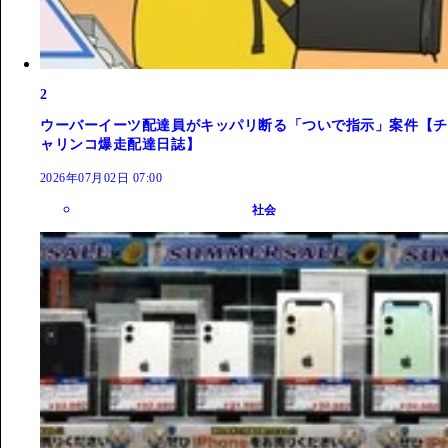
2
ウーバーイーツ配達員がキッパリ断る「ついで指示」案件【チ
ャリンコ爆走配達日誌】
2026年07月02日 07:00
社会