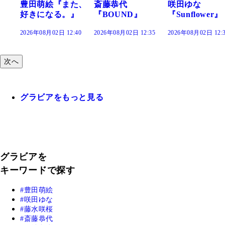
また、
斎藤恭代
咲田ゆな
藤水咲桜『
。』
『BOUND』
『Sunflower』
だまり』
12:40
2026年08月02日 12:35
2026年08月02日 12:30
2026年08月02日 1
次へ
グラビアをもっと見る
グラビアを
キーワードで探す
豊田萌絵
咲田ゆな
藤水咲桜
斎藤恭代