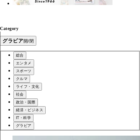
Category
グラビア
開/閉
総合
エンタメ
スポーツ
クルマ
ライフ・文化
社会
政治・国際
経済・ビジネス
IT・科学
グラビア