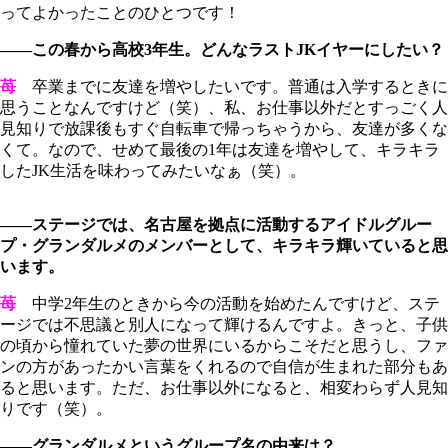
ってよかったことのひとつです！
――この春から高校3年生。どんなラストJKイヤーにしたい？
苺
卒業までに友達を増やしたいです。普通は入学するときに
思うことなんですけど（笑）、私、お仕事以外だとすっごく人
見知りで放課後もすぐ自転車で帰っちゃうから、友達が多くな
くて。なので、せめて最後の1年は友達を増やして、キラキラ
したJK生活を味わってみたいなぁ（笑）。
――ステージでは、名古屋を拠点に活動するアイドルグルー
プ・グランダルメのメンバーとして、キラキラ輝いていると思
います。
苺
中学2年生のときから今の活動を始めたんですけど、ステ
ージでは不思議と別人になって輝けるんですよ。きっと、子供
の頃から憧れていた夢の世界にいるからこそだと思うし、ファ
ンの方があったかい言葉をくれるので自信が生まれた部分もあ
ると思います。ただ、お仕事以外になると、相変わらず人見知
りです（笑）。
――グランダルメというグループ名の由来は？