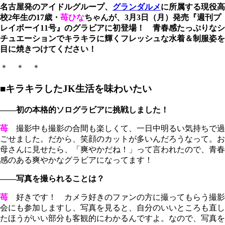
名古屋発のアイドルグループ、
グランダルメ
に所属する現役高
校2年生の17歳・
苺ひな
ちゃんが、3月3日（月）発売『週刊プ
レイボーイ11号』のグラビアに初登場！ 青春感たっぷりなシ
チュエーションでキラキラに輝くフレッシュな水着＆制服姿を
目に焼きつけてください！
＊ ＊ ＊
■キラキラしたJK生活を味わいたい
――初の本格的ソログラビアに挑戦しました！
苺
撮影中も撮影の合間も楽しくて、一日中明るい気持ちで過
ごせました。だから、笑顔のカットが多いんだろうなって。お
母さんに見せたら、「爽やかだね！」って言われたので、青春
感のある爽やかなグラビアになってます！
――写真を撮られることは？
苺
好きです！ カメラ好きのファンの方に撮ってもらう撮影
会にも参加しますし、写真を見ると、自分のいいところも直し
たほうがいい部分も客観的にわかるんですよ。なので、写真を