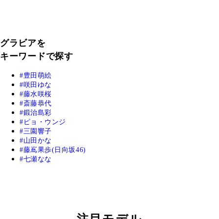
グラビアを
キーワードで探す
豊田萌絵
咲田ゆな
藤水咲桜
斎藤恭代
鍛治島彩
ピョ・ウンジ
三園響子
山田かな
藤嶌果歩(日向坂46)
七瀬なな