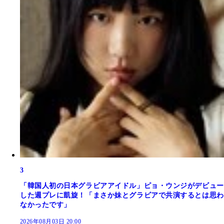
3
「韓国人初の日本グラビアアイドル」ピョ・ウンジがデビュー
した週プレに凱旋！「まさか妹とグラビアで共演するとは思わ
なかったです」
2026年08月03日 20:00