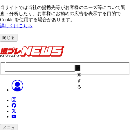
当サイトでは当社の提携先等がお客様のニーズ等について調
査・分析したり、お客様にお勧めの広告を表⽰する⽬的で
Cookie を使⽤する場合があります。
詳しくはこちら
閉じる
検
索
す
る
メニュ