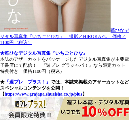
苺ひなデ
ジタル写真集『いちごとひな』 撮影／HIROKAZU 価格／
1100円（税込）
★苺ひなデジタル写真集『いちごとひな』
本誌のアザーカットをパッケージしたデジタル写真集が主要電
子書店にて配信！ 『週プレ グラジャパ！』なら限定カット
特典付き 価格1100円（税込）
★
『週プレ プラス！』
では、本誌未掲載のアザーカットなど
スペシャルコンテンツを公開！
【
https://www.grajapa.shueisha.co.jp/plus
】