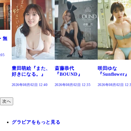
た、
斎藤恭代
咲田ゆな
藤水咲桜『花
』
『BOUND』
『Sunflower』
だまり』
:40
2026年08月02日 12:35
2026年08月02日 12:30
2026年08月02日 12:
次へ
グラビアをもっと見る