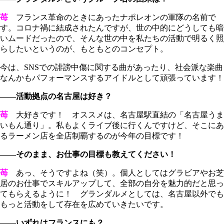
苺
フランス革命のときにあったナポレオンの軍隊の名前で
す。コロナ禍に結成されたんですが、世の中的にどうしても暗
いムードだったので、そんな世の中を私たちの活動で明るく照
らしたいというのが、もともとのコンセプト。
今は、SNSでの誹謗中傷に関する曲があったり、社会派な楽曲
なんかもパフォーマンスするアイドルとして頑張っています！
――活動拠点の名古屋は好き？
苺
大好きです！ オススメは、名古屋駅直結の「名古屋うま
いもん通り」。私もよくライブ後に行くんですけど、そこにあ
るラーメン店を全店制覇するのが今年の目標です！
――そのまま、お仕事の目標も教えてください！
苺
あっ、そうですよね（笑）。個人としてはグラビアやお芝
居のお仕事でスキルアップして、全部の自分を魅力的だと思っ
てもらえるように！ グランダルメとしては、名古屋以外でも
もっと活動をして存在を広めていきたいです。
――いずれはフランスにも？