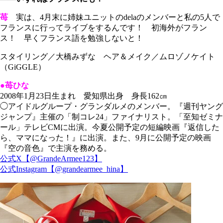
苺
実は、4月末に姉妹ユニットのdelaのメンバーと私の5人で
フランスに行ってライブをするんです！ 初海外がフラン
ス！ 早くフランス語を勉強しないと！
スタイリング／大橋みずな ヘア＆メイク／ムロゾノケイト
（GiGGLE）
●苺ひな
2008年1月23日生まれ 愛知県出身 身長162㎝
◯アイドルグループ・グランダルメのメンバー。『週刊ヤング
ジャンプ』主催の「制コレ24」ファイナリスト。「至知ゼミナ
ール」テレビCMに出演。今夏公開予定の短編映画『返信した
ら、ママになった！』に出演。また、9月に公開予定の映画
『空の音色』で主演を務める。
公式X【@GrandeArmee123】
公式Instagram【@grandearmee_hina】