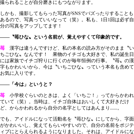
撮られることが自分磨きにもつながります。
しかも、撮影してもらった写真がSNSでバズったりすることも
あるので、写真っていいなって（笑）。私も、1日1回は必ず自
分の写真をアップしてます！
――〝苺ひな〟という名前が、覚えやすくて印象的です。
苺
漢字は違うんですけど、私の本名の読み方がそのまま〝い
ちごひな〟なんです！ 果物のイチゴも大好きで、私の誕生日
には家族でイチゴ狩りに行くのが毎年恒例の行事。〝苺〟の漢
字もかわいいから、今は〝いちごひな〟っていう本名も含めて
お気に入りです。
――「今は」というと？
苺
小学校ぐらいのときは、よく「いちご！」ってからかわれ
ていて（笑）。当時は、イチゴ自体はおいしくて大好きだけ
ど、からかわれるから自分の名字としてはあんまり......。
でも、アイドルになって活動名を〝苺ひな〟にしてから、字面
がかわいいし、覚えてもらいやすいので、自分の名前をポジテ
ィブにとらえられるようになりました。それは、アイドルにな