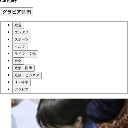
Category
グラビア
開/閉
総合
エンタメ
スポーツ
クルマ
ライフ・文化
社会
政治・国際
経済・ビジネス
IT・科学
グラビア