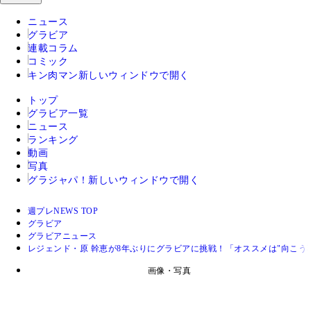
ニュース
グラビア
連載コラム
コミック
キン肉マン
新しいウィンドウで開く
トップ
グラビア一覧
ニュース
ランキング
動画
写真
グラジャパ！
新しいウィンドウで開く
週プレNEWS TOP
グラビア
グラビアニュース
レジェンド・原 幹恵が8年ぶりにグラビアに挑戦！「オススメは"向こう
画像・写真