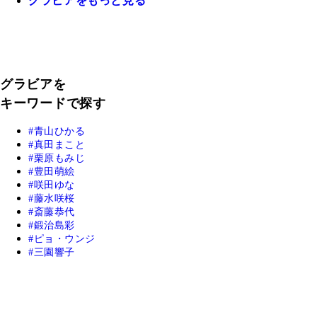
グラビアをもっと見る
グラビアを
キーワードで探す
青山ひかる
真田まこと
栗原もみじ
豊田萌絵
咲田ゆな
藤水咲桜
斎藤恭代
鍛治島彩
ピョ・ウンジ
三園響子