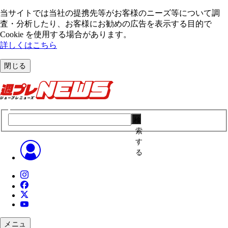
当サイトでは当社の提携先等がお客様のニーズ等について調
査・分析したり、お客様にお勧めの広告を表⽰する⽬的で
Cookie を使⽤する場合があります。
詳しくはこちら
閉じる
検
索
す
る
メニュ