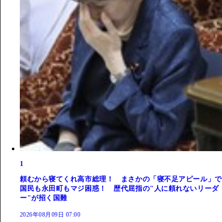
1
頼むから寝てくれ高市総理！ まさかの「寝不足アピール」で
国民も永田町もマジ困惑！ 歴代屈指の"人に頼れないリーダ
ー"が招く国難
2026年08月09日 07:00