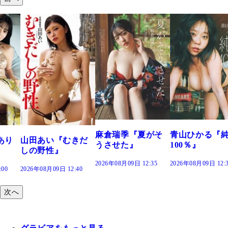
溝端 葵『もう
つの、あおい
で。』
2026年08月09日 12:
麻倉瑞季『夏がそ
青山ひかる『純度
きだ
うさせた』
100％』
2026年08月09日 12:35
2026年08月09日 12:30
:40
次へ