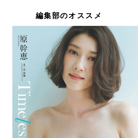
編集部のオススメ
【デジタル限定】原 幹恵写真集『Timeless』 (C)前
原 幹恵デジタル写真集『Timeless』 撮影／前 康
／週刊プレイボーイ
格／1650円（税込）