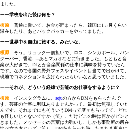
ました。
ーー学校を出た後は何を？
榎原
普通に働いて、お金が貯まったら、韓国に1ヵ月くらい
滞在したり、あとバックパッカーをやってました。
ーー世界中を自由に旅する、みたいな。
榎原
そう。リュック一個担いで、ロス、シンガポール、バン
クーバー、香港......あとマカオなどに行きました。もともと音
楽が大好きで、DJとか音楽関係の仕事に興味を持っていたん
です。なので各国の野外フェスやイベント目当てで出かけて、
現地でコネクションを広げられたらいいなと思っていました。
ーーそれが、どういう経緯で芸能のお仕事をするように？
榎原
インスタグラムに、
seju
の方からDMをもらったんで
す。芸能の仕事に興味ありませんかって。最初は無視していた
んです。それまでにもそういうDMって度々もらってて、どれ
も怪しいじゃないですか（笑）。だけどこの時は何かがピンと
きました。メッセージの言葉は力強いし、しかも事務所の所在
地が六本木ヒルズ（笑）。DMをもらった時、たまたま東京に