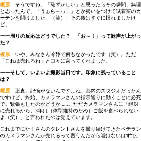
榎原
そうですね。「恥ずかしい」と思ったらその瞬間、無理
と思ったんで、「うぉら～っ！」とか勢いをつけて試着室のカ
ーテンを開けました。（笑）。その後はすぐに慣れましたけ
ど。
ーー周りの反応はどうでした？ 「お～！」って歓声が上がっ
た？
榎原
いや、みなさん冷静で何もなかったです（笑）。ただ
「これは売れるね」と口々に言ってくれました。
ーーそして、いよいよ撮影当日です。印象に残っていること
は？
榎原
正直、記憶がないんですよね。都内のスタジオだったん
ですけど、終始、カメラマンさんの指示通りに動くことに必死
で。緊張もしたのかどうか......。ただカメラマンさんに「絶対
に売れるから、3年は（体型維持のため）ご飯を食べられない
よ（笑）」と言われたのは覚えています。
これまでにたくさんのタレントさんを撮り続けてきたベテラン
のカメラマンさんが売れるって言うんだから嘘はないはずで。