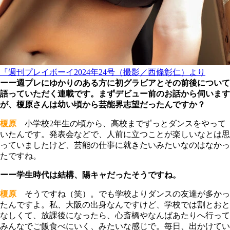
『週刊プレイボーイ2024年24号（撮影／西條彰仁）より
ーー週プレにゆかりのある方に初グラビアとその前後について
語っていただく連載です。まずデビュー前のお話から伺います
が、榎原さんは幼い頃から芸能界志望だったんですか？
榎原
小学校2年生の頃から、高校までずっとダンスをやって
いたんです。発表会などで、人前に立つことが楽しいなとは思
っていましたけど、芸能の仕事に就きたいみたいなのはなかっ
たですね。
ーー学生時代は結構、陽キャだったそうですね。
榎原
そうですね（笑）。でも学校よりダンスの友達が多かっ
たんですよ。私、大阪の出身なんですけど、学校では割とおと
なしくて、放課後になったら、心斎橋やなんばあたりへ行って
みんなでご飯食べにいく、みたいな感じで。毎日、出かけてい