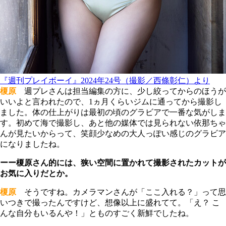
『週刊プレイボーイ』2024年24号（撮影／西條彰仁）より
榎原
週プレさんは担当編集の方に、少し絞ってからのほうが
いいよと言われたので、1ヵ月くらいジムに通ってから撮影し
ました。体の仕上がりは最初の頃のグラビアで一番な気がしま
す。初めて海で撮影し、あと他の媒体では見られない依那ちゃ
んが見たいからって、笑顔少なめの大人っぽい感じのグラビア
になりましたね。
ーー榎原さん的には、狭い空間に置かれて撮影されたカットが
お気に入りだとか。
榎原
そうですね。カメラマンさんが「ここ入れる？」って思
いつきで撮ったんですけど、想像以上に盛れてて。「え？ こ
んな自分もいるんや！」とものすごく新鮮でしたね。