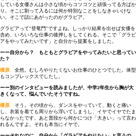
している女優さんは小さな頃からコツコツと頑張ってる方ばか
り。そこに割って入るには何か特別なことをしなきゃいけな
い。そこで話にあがったのがグラビア。
グラビアって"登竜門"ですよね。しっかり結果を出せば女優を
含め、いろいろな仕事の後押しをしてくれる。そこで「グラビ
アをやってみたいです」と自分から提案をしました。
ーー自分から？ もともとグラビアをやってみたいと思ってい
た？
榎原
全然。むしろやりたくないお仕事のひとつでした。体型
もコンプレックスでしたし。
ーー別のインタビューを読みましたが、中学2年生から胸が大
きくなって、悩んでいたそうですね。
榎原
そう。その頃から、ダンスをやっていて、動くと痛い
し、衣装を着ても周りから浮いてしまうし、イヤでイヤでたま
らなかったです。あと普段から何かにつけ「大きい」って言わ
れるんですよ。それも本当にイヤで。
ーーそれなのに、自分から「グラビアをやりたい」と言うの