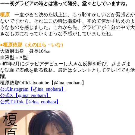
ーー初グラビアの時とは違って随分、堂々としていますね。
榎原
一度やると決めた以上は、もう恥ずかしいとか緊張とか
ないですから。それにこの時は撮影中、初めて何か手応えのよ
うなものを感じました。これから先、グラビアが自分の中で大
きなものになっていくような予感がしていましたね。
●榎原依那（えのはら・いな）
大阪府出身 身長164㎝
血液型＝A型
○昨年2月にグラビアデビューし大きな反響を呼び、さまざま
な誌面で表紙を飾る逸材。最近はタレントとしてテレビでも活
躍。
榎原依那Officialyoutube【@ina_enohara】
公式Instagram【@ina_enohara】
公式X【@ina_enohara】
公式TikTok【@ina_enohara】