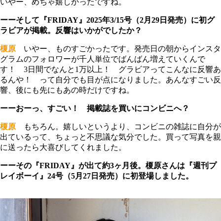
いやー、めちゃ嬉しかったですね。
ーーそして『FRIDAY』2025年3/15号（2月29日発売）に初グ
ラビアが掲載。反響はいかがでしたか？
榎原
いやー、ものすごかったです。発売日の朝からインスタ
グラムのフォロワーが千人単位でばんばん増えていくんで
す！ 3日間でなんと1万以上！ グラビアってこんなに反響あ
るんや！ って自分でも目が点になりました。あんなすごい反
響、後にも先にもあの時だけですね。
ーーおーっ、すごい！ 掲載誌を買いにコンビニへ？
榎原
もちろん。嬉しいというより、コンビニの雑誌に自分が
出ているって、ちょっと不思議な気分でした。買って写真を親
に送ったら大喜びしてくれました。
ーーその『FRIDAY』が出て約3ヶ月後。榎原さんは『週刊プ
レイボーイ』24号（5月27日発売）に初登場しました。