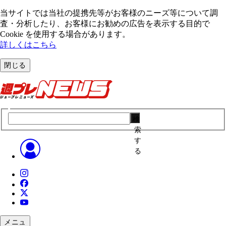
当サイトでは当社の提携先等がお客様のニーズ等について調
査・分析したり、お客様にお勧めの広告を表⽰する⽬的で
Cookie を使⽤する場合があります。
詳しくはこちら
閉じる
検
索
す
る
メニュ