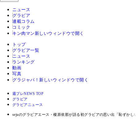
ニュース
グラビア
連載コラム
コミック
キン肉マン
新しいウィンドウで開く
トップ
グラビア一覧
ニュース
ランキング
動画
写真
グラジャパ！
新しいウィンドウで開く
週プレNEWS TOP
グラビア
グラビアニュース
sejuのグラビアエース・榎原依那が語る初グラビアの思い出「恥ずか