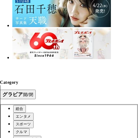
Category
グラビア
開/閉
総合
エンタメ
スポーツ
クルマ