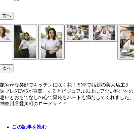
前へ
「どこにもない味を」という想いで可菜子さんが生
店主のプライベートショット。割烹着からのギャッ
したもつ煮は「味噌」「醤油」「カレー」の3種類
たまらない！
は「煮込み定食 味噌」（900円）に人気の「卵焼き
（100円）
次へ
艶やかな笑顔でキッチンに咲く花！ SNSで話題の美人店主を
週プレNEWSが直撃。するとビジュアル以上にアツい料理への
思いとおもてなしの心で胃袋もハートも満たしてくれました。
神奈川県愛川町のロードサイド...
この記事を読む