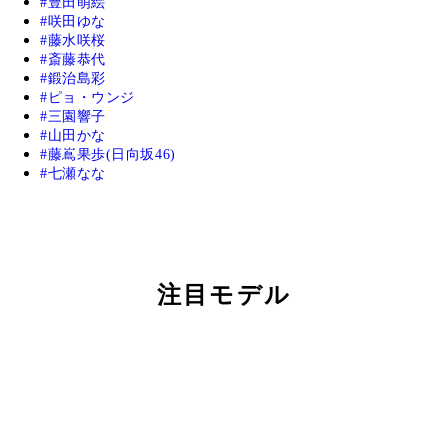
豊田萌絵
咲田ゆな
藤水咲桜
斎藤恭代
鍛治島彩
ピョ・ウンジ
三園響子
山田かな
藤嶌果歩(日向坂46)
七瀬なな
注目モデル