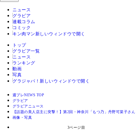
ニュース
グラビア
連載コラム
コミック
キン肉マン
新しいウィンドウで開く
トップ
グラビア一覧
ニュース
ランキング
動画
写真
グラジャパ！
新しいウィンドウで開く
週プレNEWS TOP
グラビア
グラビアニュース
【話題の美人店主に突撃！】第2回・神奈川「もつ乃」丹野可菜子さん
画像・写真
3ページ目