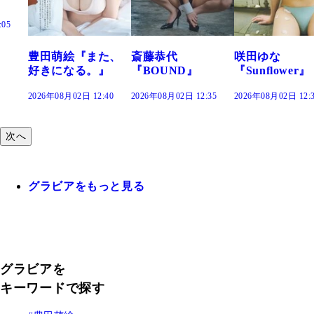
た、
斎藤恭代
咲田ゆな
藤水咲桜『花
』
『BOUND』
『Sunflower』
だまり』
:40
2026年08月02日 12:35
2026年08月02日 12:30
2026年08月02日 12:
次へ
グラビアをもっと見る
グラビアを
キーワードで探す