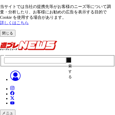
当サイトでは当社の提携先等がお客様のニーズ等について調
査・分析したり、お客様にお勧めの広告を表⽰する⽬的で
Cookie を使⽤する場合があります。
詳しくはこちら
閉じる
検
索
す
る
メニュ