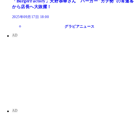
「BurgerFactory」天野恭華さん バーガー"ガチ勢"の常連客
から店長へ大抜擢！
2025年09月17日 18:00
グラビアニュース