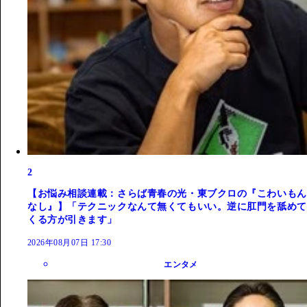
2
【お悩み相談連載：さらば青春の光・東ブクロの『こわいもん
なし』】「テクニックなんて無くてもいい。逆に肛門を舐めて
くる方が引きます」
2026年08月07日 17:30
エンタメ