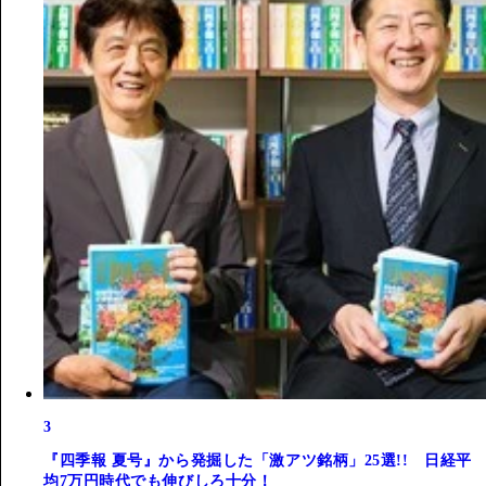
3
『四季報 夏号』から発掘した「激アツ銘柄」25選!! 日経平
均7万円時代でも伸びしろ十分！