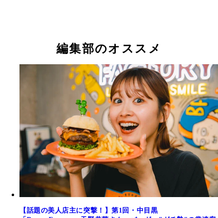
取材日は雨模様にも関わらず、早々に完売で営業終
毎朝7時に店に入り、昼営業に向け準備。こだわり
終始忙しないものの、お客さんへの笑顔は絶やさな
煮を丁寧に煮込む
編集部のオススメ
【話題の美人店主に突撃！】第1回・中目黒