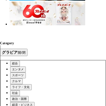
Category
グラビア
開/閉
総合
エンタメ
スポーツ
クルマ
ライフ・文化
社会
政治・国際
経済・ビジネス