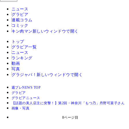
ニュース
グラビア
連載コラム
コミック
キン肉マン
新しいウィンドウで開く
トップ
グラビア一覧
ニュース
ランキング
動画
写真
グラジャパ！
新しいウィンドウで開く
週プレNEWS TOP
グラビア
グラビアニュース
【話題の美人店主に突撃！】第2回・神奈川「もつ乃」丹野可菜子さん
画像・写真
8ページ目