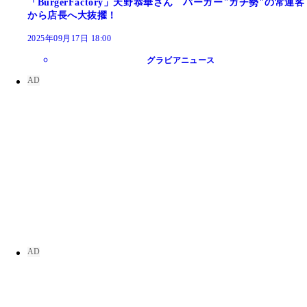
「BurgerFactory」天野恭華さん バーガー"ガチ勢"の常連客
から店長へ大抜擢！
2025年09月17日 18:00
グラビアニュース