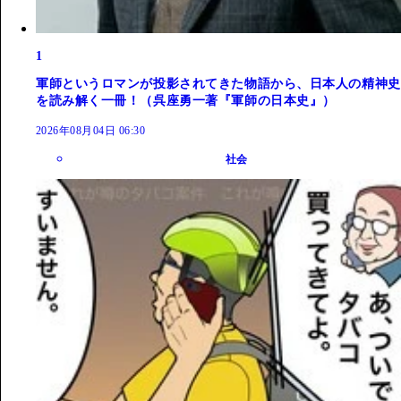
1
軍師というロマンが投影されてきた物語から、日本人の精神史
を読み解く一冊！（呉座勇一著『軍師の日本史』）
2026年08月04日 06:30
社会