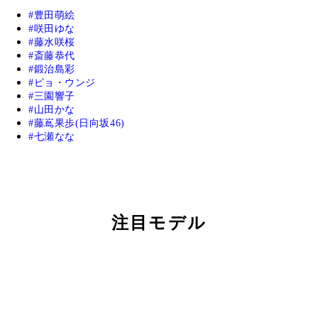
豊田萌絵
咲田ゆな
藤水咲桜
斎藤恭代
鍛治島彩
ピョ・ウンジ
三園響子
山田かな
藤嶌果歩(日向坂46)
七瀬なな
注目モデル