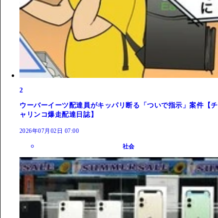
2
ウーバーイーツ配達員がキッパリ断る「ついで指示」案件【チ
ャリンコ爆走配達日誌】
2026年07月02日 07:00
社会