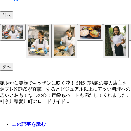
前へ
「どこにもない味を」という想いで可菜子さんが生
店主のプライベートショット。割烹着からのギャッ
したもつ煮は「味噌」「醤油」「カレー」の3種類
たまらない！
は「煮込み定食 味噌」（900円）に人気の「卵焼き
（100円）
次へ
艶やかな笑顔でキッチンに咲く花！ SNSで話題の美人店主を
週プレNEWSが直撃。するとビジュアル以上にアツい料理への
思いとおもてなしの心で胃袋もハートも満たしてくれました。
神奈川県愛川町のロードサイド...
この記事を読む