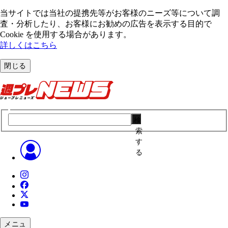
当サイトでは当社の提携先等がお客様のニーズ等について調
査・分析したり、お客様にお勧めの広告を表⽰する⽬的で
Cookie を使⽤する場合があります。
詳しくはこちら
閉じる
検
索
す
る
メニュ