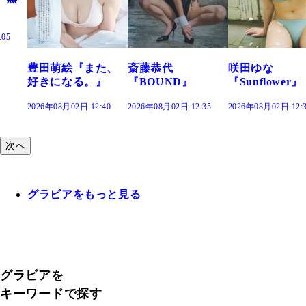
た、
斎藤恭代
咲田ゆな
藤水咲桜『花
』
『BOUND』
『Sunflower』
だまり』
:40
2026年08月02日 12:35
2026年08月02日 12:30
2026年08月02日 12:
次へ
グラビアをもっと見る
グラビアを
キーワードで探す