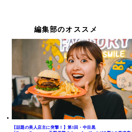
取材日は雨模様にも関わらず、早々に完売で営業終
毎朝7時に店に入り、昼営業に向け準備。こだわり
終始忙しないものの、お客さんへの笑顔は絶やさな
煮を丁寧に煮込む
編集部のオススメ
【話題の美人店主に突撃！】第1回・中目黒