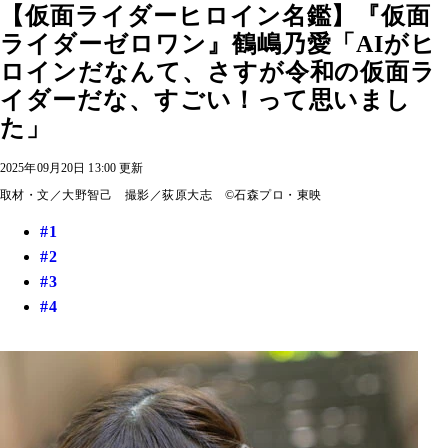
【仮面ライダーヒロイン名鑑】『仮面
ライダーゼロワン』鶴嶋乃愛「AIがヒ
ロインだなんて、さすが令和の仮面ラ
イダーだな、すごい！って思いまし
た」
2025年09月20日 13:00 更新
取材・文／大野智己 撮影／荻原大志 ©石森プロ・東映
#1
#2
#3
#4