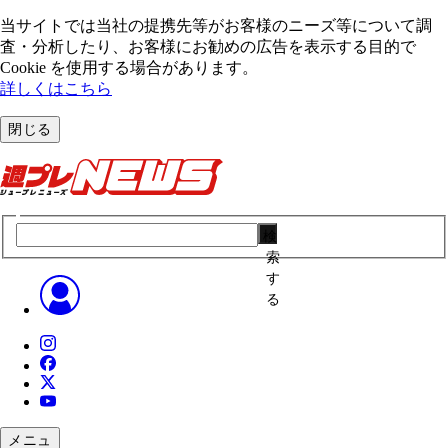
当サイトでは当社の提携先等がお客様のニーズ等について調
査・分析したり、お客様にお勧めの広告を表⽰する⽬的で
Cookie を使⽤する場合があります。
詳しくはこちら
閉じる
検
索
す
る
メニュ