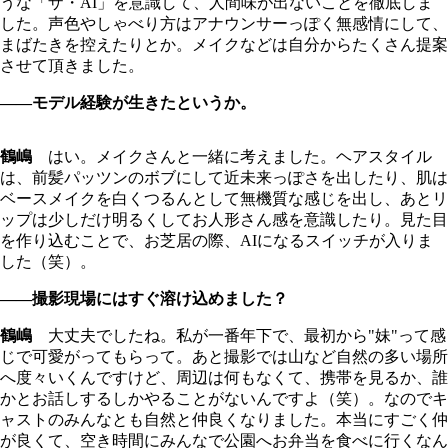
うな「ザ・AI」を意識して、人間味が出ないことを徹底しま
した。声色やしゃべり方はアナウンサーっぽく無感情にして、
まばたきを控えたりとか。メイクなどは自分からたくさん提案
させて頂きました。
――モデル経験が生きたというか。
鶴嶋
はい。メイクさんと一緒に考えました。ヘアスタイル
は、前髪パッツンのボブにして近未来っぽさを出したり、肌は
ベースメイクを白くつるんとして無機質な感じを出し、あとリ
ップは少しだけ明るくしてお人形さん感を意識したり。見た目
を作り込むことで、お芝居の際、AIになるスイッチが入りま
した（笑）。
――撮影現場にはすぐ溶け込めました？
鶴嶋
大丈夫でしたね。私が一番年下で、最初から"妹"って感
じで可愛がってもらって。あと撮影では山など自然の多い場所
へ度々いくんですけど、周辺は何もなくて、携帯を見るか、誰
かとお話しするしかやることがないんですよ（笑）。なのでキ
ャストのみんなとも自然と仲良くなりました。本当にすごく仲
が良くて、空き時間にみんなで公園へお弁当を食べに行くなん