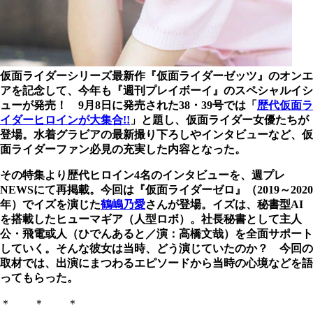
仮面ライダーシリーズ最新作『仮面ライダーゼッツ』のオンエ
アを記念して、今年も『週刊プレイボーイ』のスペシャルイシ
ューが発売！ 9月8日に発売された38・39号では「
歴代仮面ラ
イダーヒロインが大集合!!
」と題し、仮面ライダー女優たちが
登場。水着グラビアの最新撮り下ろしやインタビューなど、仮
面ライダーファン必見の充実した内容となった。
その特集より歴代ヒロイン4名のインタビューを、週プレ
NEWSにて再掲載。今回は『仮面ライダーゼロ』（2019～2020
年）でイズを演じた
鶴嶋乃愛
さんが登場。イズは、秘書型AI
を搭載したヒューマギア（人型ロボ）。社長秘書として主人
公・飛電或人（ひでんあると／演：高橋文哉）を全面サポート
していく。そんな彼女は当時、どう演じていたのか？ 今回の
取材では、出演にまつわるエピソードから当時の心境などを語
ってもらった。
＊ ＊ ＊