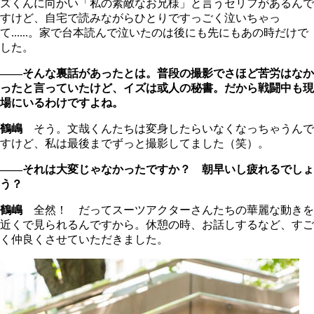
ズくんに向かい「私の素敵なお兄様」と言うセリフがあるんで
すけど、自宅で読みながらひとりですっごく泣いちゃっ
て......。家で台本読んで泣いたのは後にも先にもあの時だけで
した。
――そんな裏話があったとは。普段の撮影でさほど苦労はなか
ったと言っていたけど、イズは或人の秘書。だから戦闘中も現
場にいるわけですよね。
鶴嶋
そう。文哉くんたちは変身したらいなくなっちゃうんで
すけど、私は最後までずっと撮影してました（笑）。
――それは大変じゃなかったですか？ 朝早いし疲れるでしょ
う？
鶴嶋
全然！ だってスーツアクターさんたちの華麗な動きを
近くで見られるんですから。休憩の時、お話しするなど、すご
く仲良くさせていただきました。