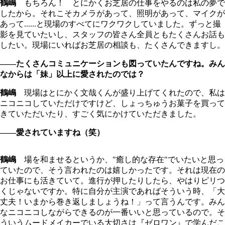
鶴嶋
もちろん！ とにかくお芝居の仕事をやるのは私の夢で
したから。それこそカメラがあって、照明があって、マイクが
あって......と現場のすべてにワクワクしていました。ずっと撮
影を見ていたいし、スタッフの皆さん全員ともたくさんお話も
したい。現場にいればお芝居の相談も、たくさんできますし。
――たくさんコミュニケーションも図っていたんですね。みん
なからは「妹」以上に愛されたのでは？
鶴嶋
現場はとにかく文哉くんが盛り上げてくれたので、私は
ニコニコしていただけですけど、しょっちゅうお菓子を買って
きていただいたり、すごく気にかけていただきました。
――愛されていますね（笑）
鶴嶋
場を和ませるというか、"癒し的な存在"でいたいと思っ
ていたので、そう言われたのは嬉しかったです。それは現在の
お仕事にも活きていて。進行が押したりしたら、やはりピリつ
くじゃないですか。特に自分が主演であればそういう時、「大
丈夫！いまから巻き返しましょうね！」って言うんです。みん
なニコニコしながらできるのが一番いいと思っているので。そ
ういうムードメイカーでいる大切さは『ゼロワン』で学んだこ