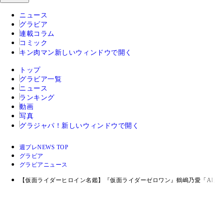
ニュース
グラビア
連載コラム
コミック
キン肉マン
新しいウィンドウで開く
トップ
グラビア一覧
ニュース
ランキング
動画
写真
グラジャパ！
新しいウィンドウで開く
週プレNEWS TOP
グラビア
グラビアニュース
【仮面ライダーヒロイン名鑑】『仮面ライダーゼロワン』鶴嶋乃愛「AI