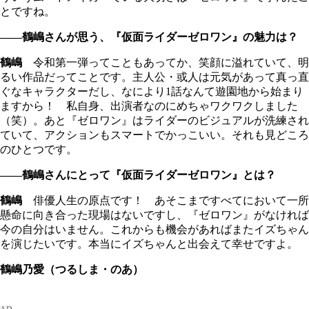
とですね。
――鶴嶋さんが思う、『仮面ライダーゼロワン』の魅力は？
鶴嶋
令和第一弾ってこともあってか、笑顔に溢れていて、明
るい作品だってことです。主人公・或人は元気があって真っ直
ぐなキャラクターだし、なにより1話なんて遊園地から始まり
ますから！ 私自身、出演者なのにめちゃワクワクしました
（笑）。あと『ゼロワン』はライダーのビジュアルが洗練され
ていて、アクションもスマートでかっこいい。それも見どころ
のひとつです。
――鶴嶋さんにとって『仮面ライダーゼロワン』とは？
鶴嶋
俳優人生の原点です！ あそこまですべてにおいて一所
懸命に向き合った現場はないですし、『ゼロワン』がなければ
今の自分はいません。これからも機会があればまたイズちゃん
を演じたいです。本当にイズちゃんと出会えて幸せですよ。
鶴嶋乃愛（つるしま・のあ）