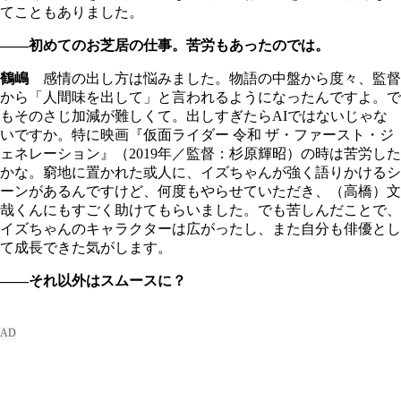
てこともありました。
――初めてのお芝居の仕事。苦労もあったのでは。
鶴嶋
感情の出し方は悩みました。物語の中盤から度々、監督
から「人間味を出して」と言われるようになったんですよ。で
もそのさじ加減が難しくて。出しすぎたらAIではないじゃな
いですか。特に映画『仮面ライダー 令和 ザ・ファースト・ジ
ェネレーション』（2019年／監督：杉原輝昭）の時は苦労した
かな。窮地に置かれた或人に、イズちゃんが強く語りかけるシ
ーンがあるんですけど、何度もやらせていただき、（高橋）文
哉くんにもすごく助けてもらいました。でも苦しんだことで、
イズちゃんのキャラクターは広がったし、また自分も俳優とし
て成長できた気がします。
――それ以外はスムースに？