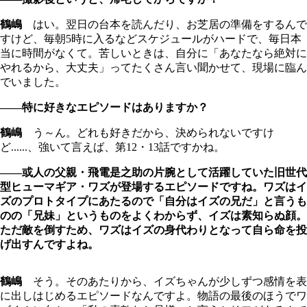
鶴嶋
はい。翌日の台本を読んだり、お芝居の準備をするんで
すけど、毎朝5時に入るなどスケジュールがハードで、毎日本
当に時間がなくて。苦しいときは、自分に「あなたなら絶対に
やれるから、大丈夫」ってたくさん言い聞かせて、現場に臨ん
でいました。
――特に好きなエピソードはありますか？
鶴嶋
う～ん。どれも好きだから、決められないですけ
ど......、強いて言えば、第12・13話ですかね。
――或人の父親・飛電是之助の片腕として活躍していた旧世代
型ヒューマギア・ワズが登場するエピソードですね。ワズはイ
ズのプロトタイプにあたるので「自分はイズの兄だ」と言うも
のの「兄妹」というものをよくわからず、イズは素知らぬ顔。
ただ敵を倒すため、ワズはイズの身代わりとなって自ら命を投
げ出すんですよね。
鶴嶋
そう。そのあたりから、イズちゃんが少しずつ感情を表
に出しはじめるエピソードなんですよ。物語の最後のほうでワ