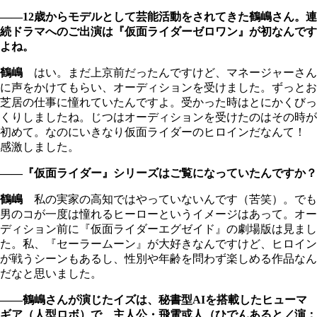
――12歳からモデルとして芸能活動をされてきた鶴嶋さん。連
続ドラマへのご出演は『仮面ライダーゼロワン』が初なんです
よね。
鶴嶋
はい。まだ上京前だったんですけど、マネージャーさん
に声をかけてもらい、オーディションを受けました。ずっとお
芝居の仕事に憧れていたんですよ。受かった時はとにかくびっ
くりしましたね。じつはオーディションを受けたのはその時が
初めて。なのにいきなり仮面ライダーのヒロインだなんて！
感激しました。
――『仮面ライダー』シリーズはご覧になっていたんですか？
鶴嶋
私の実家の高知ではやっていないんです（苦笑）。でも
男のコが一度は憧れるヒーローというイメージはあって。オー
ディション前に『仮面ライダーエグゼイド』の劇場版は見まし
た。私、『セーラームーン』が大好きなんですけど、ヒロイン
が戦うシーンもあるし、性別や年齢を問わず楽しめる作品なん
だなと思いました。
――鶴嶋さんが演じたイズは、秘書型AIを搭載したヒューマ
ギア（人型ロボ）で、主人公・飛電或人（ひでんあると／演：