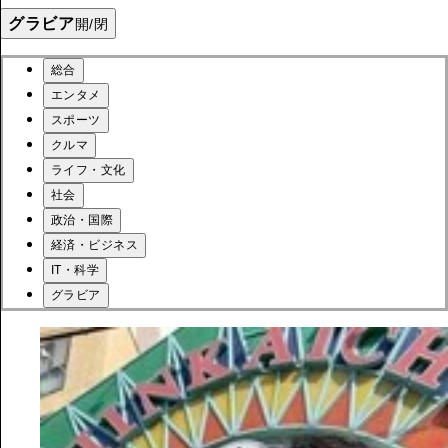
グラビア
開/閉
総合
エンタメ
スポーツ
クルマ
ライフ・文化
社会
政治・国際
経済・ビジネス
IT・科学
グラビア