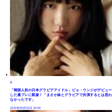
3
「韓国人初の日本グラビアアイドル」ピョ・ウンジがデビュー
した週プレに凱旋！「まさか妹とグラビアで共演するとは思わ
なかったです」
2026年08月03日 20:00