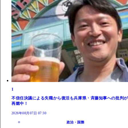
1
不信任決議による失職から復活も兵庫県・斉藤知事への批判が
再燃中！
2026年08月07日 07:30
政治・国際