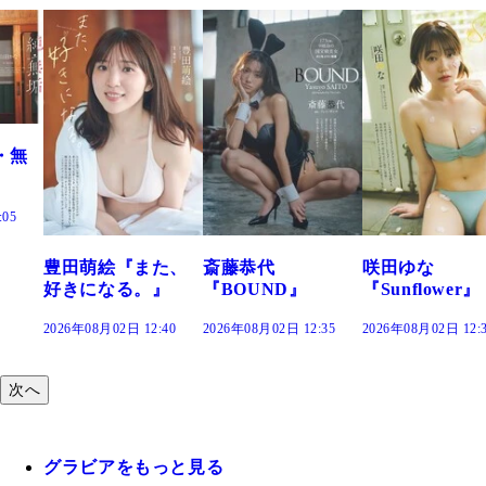
また、
斎藤恭代
咲田ゆな
藤水咲桜『花
。』
『BOUND』
『Sunflower』
だまり』
2:40
2026年08月02日 12:35
2026年08月02日 12:30
2026年08月02日 12
次へ
グラビアをもっと見る