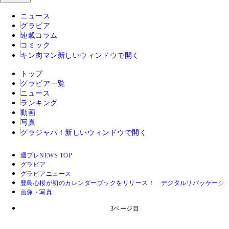
ニュース
グラビア
連載コラム
コミック
キン肉マン
新しいウィンドウで開く
トップ
グラビア一覧
ニュース
ランキング
動画
写真
グラジャパ！
新しいウィンドウで開く
週プレNEWS TOP
グラビア
グラビアニュース
豊島心桜が初のカレンダーブックをリリース！ デジタルリパッケージ版
画像・写真
3ページ目