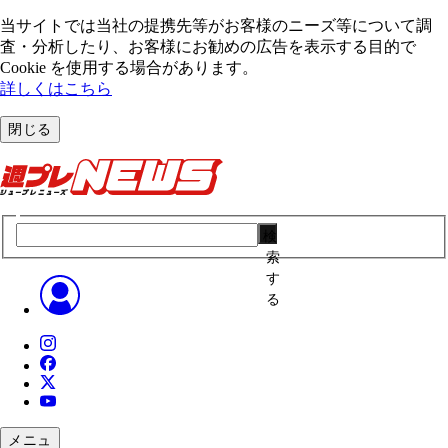
当サイトでは当社の提携先等がお客様のニーズ等について調
査・分析したり、お客様にお勧めの広告を表⽰する⽬的で
Cookie を使⽤する場合があります。
詳しくはこちら
閉じる
検
索
す
る
メニュ