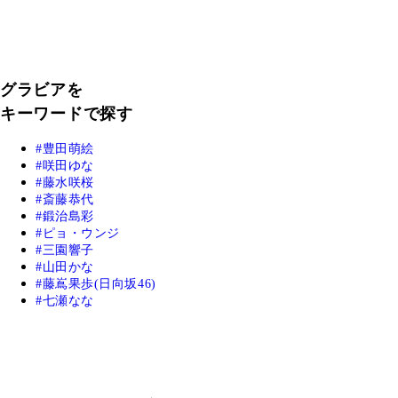
グラビアを
キーワードで探す
豊田萌絵
咲田ゆな
藤水咲桜
斎藤恭代
鍛治島彩
ピョ・ウンジ
三園響子
山田かな
藤嶌果歩(日向坂46)
七瀬なな