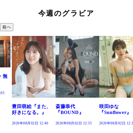
今週のグラビア
前へ
『また、
斎藤恭代
咲田ゆな
藤水咲桜『
る。』
『BOUND』
『Sunflower』
だまり』
 12:40
2026年08月02日 12:35
2026年08月02日 12:30
2026年08月02日 