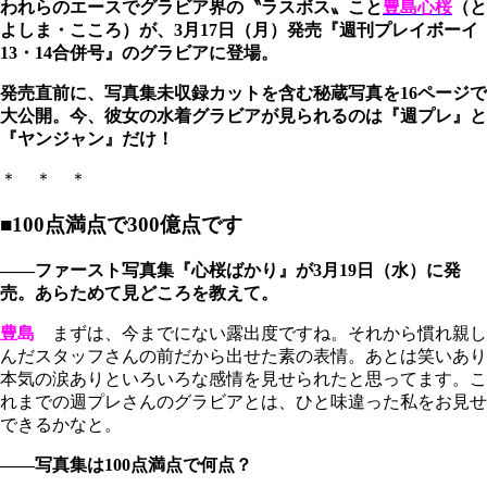
われらのエースでグラビア界の〝ラスボス〟こと
豊島心桜
（と
よしま・こころ）が、3月17日（月）発売『週刊プレイボーイ
13・14合併号』のグラビアに登場。
発売直前に、写真集未収録カットを含む秘蔵写真を16ページで
大公開。今、彼女の水着グラビアが見られるのは『週プレ』と
『ヤンジャン』だけ！
＊ ＊ ＊
■100点満点で300億点です
――ファースト写真集『心桜ばかり』が3月19日（水）に発
売。あらためて見どころを教えて。
豊島
まずは、今までにない露出度ですね。それから慣れ親し
んだスタッフさんの前だから出せた素の表情。あとは笑いあり
本気の涙ありといろいろな感情を見せられたと思ってます。こ
れまでの週プレさんのグラビアとは、ひと味違った私をお見せ
できるかなと。
――写真集は100点満点で何点？