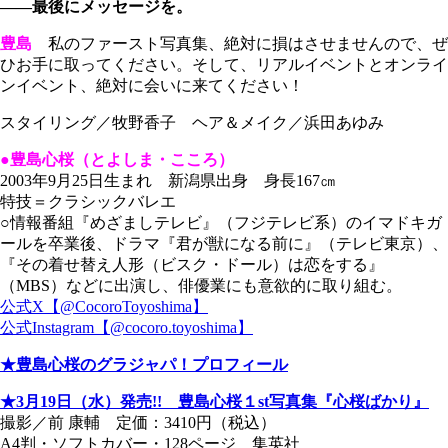
――最後にメッセージを。
豊島
私のファースト写真集、絶対に損はさせませんので、ぜ
ひお手に取ってください。そして、リアルイベントとオンライ
ンイベント、絶対に会いに来てください！
スタイリング／牧野香子 ヘア＆メイク／浜田あゆみ
●豊島心桜（とよしま・こころ）
2003年9月25日生まれ 新潟県出身 身長167㎝
特技＝クラシックバレエ
○情報番組『めざましテレビ』（フジテレビ系）のイマドキガ
ールを卒業後、ドラマ『君が獣になる前に』（テレビ東京）、
『その着せ替え人形（ビスク・ドール）は恋をする』
（MBS）などに出演し、俳優業にも意欲的に取り組む。
公式X【@CocoroToyoshima】
公式Instagram【@cocoro.toyoshima】
★豊島心桜のグラジャパ！プロフィール
★3月19日（水）発売!! 豊島心桜１st写真集『心桜ばかり』
撮影／前 康輔 定価：3410円（税込）
A4判・ソフトカバー・128ページ 集英社