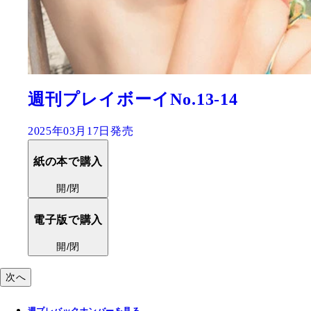
豊島心桜1st写真集『心桜ば
2025年03月19日発売
紙の本で購入
開/閉
電子版で購入
開/閉
次へ
週プレバックナンバーを見る