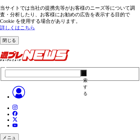
当サイトでは当社の提携先等がお客様のニーズ等について調
査・分析したり、お客様にお勧めの広告を表⽰する⽬的で
Cookie を使⽤する場合があります。
詳しくはこちら
閉じる
検
索
す
る
メニュ